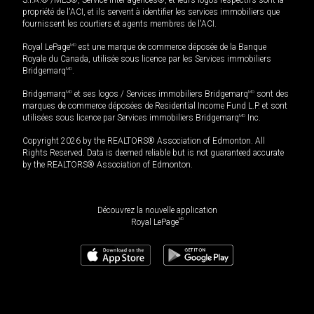
S.I.A.® /MLS®, Service inter-agences®, et leurs logos respectifs sont la
propriété de l'ACI, et ils servent à identifier les services immobiliers que
fournissent les courtiers et agents membres de l'ACI.
Royal LePage
MD
est une marque de commerce déposée de la Banque
Royale du Canada, utilisée sous licence par les Services immobiliers
Bridgemarq
MD
.
Bridgemarq
MD
et ses logos / Services immobiliers Bridgemarq
MD
sont des
marques de commerce déposées de Residential Income Fund L.P. et sont
utilisées sous licence par Services immobiliers Bridgemarq
MD
Inc.
Copyright 2026 by the REALTORS® Association of Edmonton. All
Rights Reserved. Data is deemed reliable but is not guaranteed accurate
by the REALTORS® Association of Edmonton.
Découvrez la nouvelle application
MD
Royal LePage