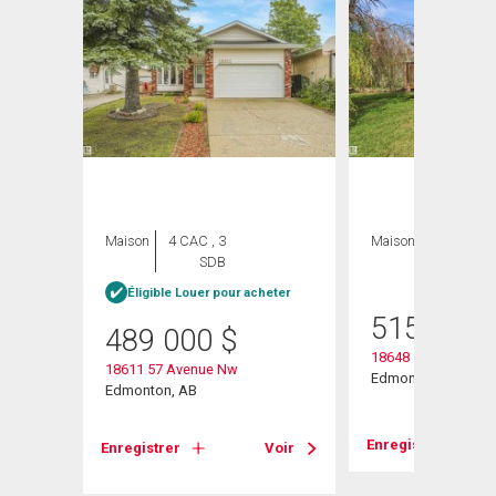
Maison
4 CAC , 3
Maison
4 CAC , 2
SDB
SDB
heter
Éligible Louer pour acheter
515 000
489 000
$
18648 57 Avenue
18611 57 Avenue Nw
Edmonton, AB
Edmonton, AB
Enregistrer
Voir
Enregistrer
Voir