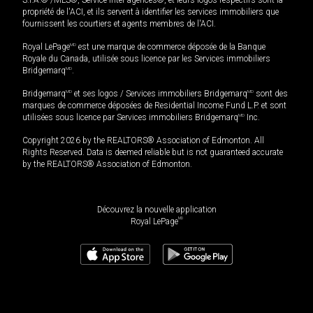
S.I.A.® /MLS®, Service inter-agences®, et leurs logos respectifs sont la
propriété de l'ACI, et ils servent à identifier les services immobiliers que
fournissent les courtiers et agents membres de l'ACI.
Royal LePage
MD
est une marque de commerce déposée de la Banque
Royale du Canada, utilisée sous licence par les Services immobiliers
Bridgemarq
MD
.
Bridgemarq
MD
et ses logos / Services immobiliers Bridgemarq
MD
sont des
marques de commerce déposées de Residential Income Fund L.P. et sont
utilisées sous licence par Services immobiliers Bridgemarq
MD
Inc.
Copyright 2026 by the REALTORS® Association of Edmonton. All
Rights Reserved. Data is deemed reliable but is not guaranteed accurate
by the REALTORS® Association of Edmonton.
Découvrez la nouvelle application
MD
Royal LePage