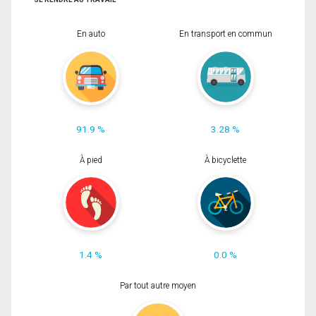
En auto
En transport en commun
91.9 %
3.28 %
À pied
À bicyclette
1.4 %
0.0 %
Par tout autre moyen