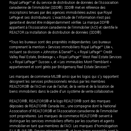
Royal LePage
MD
et du service de distribution de données de l'Association
canadienne de l’immobilier (SDD®). SDD® met en référence des
inscriptions tenues par des agences immobilières autres que Royal
LePage et ses distributeurs. L'exactitude de l'information n'est pas
garantie et devrait être indépendamment vérifiée. La marque DDF®
appartient à l'Association canadienne de l’immobilier (ACI) et identifie le
REALTOR.ca Installation de distribution de données (SDD®).
*Tous les bureaux sont des propriétés indépendantes. Les bureaux
comprenant la mention « Services immobiliers Royal LePage
MD
Ltée »,
incluant sa division « Johnston & Daniel
MD
», « Royal LePage
MD
Credit
Valley Real Estate, Brokerage », « Royal LePage
MD
West Real Estate Services
», « Royal LePage
MD
Sussex », et « Les immeubles Mont-Tremblant »
appartiennent et sont gérés par Bridgemarq Real Estate Services
MD
.
Les marques de commerce MLS® ainsi que les logos qui s'y rapportent
désignent les services professionnels rendus par les membres
REALTORS® de l'ACI en vue de l'achat, de la vente et de la location de
biens immobiliers dans le cadre d'un système de vente collaborative.
REALTOR®, REALTORS® et le logo REALTOR® sont des marques
déposées de REALTOR® Canada Inc., une compagnie dont la National
Association of REALTORS® et l'Association canadienne de l’immobilier
sont propriétaires. Les marques de commerce REALTOR® servent à
distinguer les services immobiliers offerts par les courtiers et agents
immobilier en tant que membres de l'ACI. Les marques d'homologation