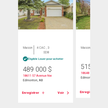
Maison
4 CAC , 3
Maison
4 CAC , 2
SDB
SDB
heter
Éligible Louer pour acheter
515 000
489 000
$
18648 57 Avenue
18611 57 Avenue Nw
Edmonton, AB
Edmonton, AB
Enregistrer
Voir
Enregistrer
Voir