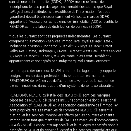
canadienne de l’immobilier (SDD®). SDD® met en référence des
inscriptions tenues par des agences immobilières autres que Royal
LePage et ses distributeurs. L'exactitude de l'information n'est pas
garantie et devrait être indépendamment vérifiée. La marque DDF®
appartient à l'Association canadienne de l’immobilier (ACI) et identifie le
REALTOR.ca Installation de distribution de données (SDD®).
*Tous les bureaux sont des propriétés indépendantes. Les bureaux
comprenant la mention « Services immobiliers Royal LePage
MD
Ltée »,
incluant sa division « Johnston & Daniel
MD
», « Royal LePage
MD
Credit
Valley Real Estate, Brokerage », « Royal LePage
MD
West Real Estate Services
», « Royal LePage
MD
Sussex », et « Les immeubles Mont-Tremblant »
appartiennent et sont gérés par Bridgemarq Real Estate Services
MD
.
Les marques de commerce MLS® ainsi que les logos qui s'y rapportent
désignent les services professionnels rendus par les membres
REALTORS® de l'ACI en vue de l'achat, de la vente et de la location de
biens immobiliers dans le cadre d'un système de vente collaborative.
REALTOR®, REALTORS® et le logo REALTOR® sont des marques
déposées de REALTOR® Canada Inc., une compagnie dont la National
Association of REALTORS® et l'Association canadienne de l’immobilier
sont propriétaires. Les marques de commerce REALTOR® servent à
distinguer les services immobiliers offerts par les courtiers et agents
immobilier en tant que membres de l'ACI. Les marques d'homologation
S.I.A.® /MLS®, Service inter-agences®, et leurs logos respectifs sont la
propriété de l'ACI, et ils servent à identifier les services immobiliers que