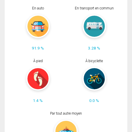
En auto
En transport en commun
91.9 %
3.28 %
À pied
À bicyclette
1.4 %
0.0 %
Par tout autre moyen