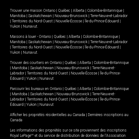
Trouver une maison
Ontario
|
Québec
|
Alberta
|
Colombie-Britannique
|
Manitoba
|
Saskatchewan
|
Nouveau-Brunswick
|
Terre-Neuve-et-Labrador
|
Territoires du Nord-Ouest
|
Nouvelle-Écosse
|
Île-du-Prince-Édouard
|
Yukon
|
Nunavut
.
Maisons à louer -
Ontario
|
Québec
|
Alberta
|
Colombie-Britannique
|
Manitoba
|
Saskatchewan
|
Nouveau-Brunswick
|
Terre-Neuve-et-Labrador
|
Territoires du Nord-Ouest
|
Nouvelle-Écosse
|
Île-du-Prince-Édouard
|
Yukon
|
Nunavut
.
Trouver des courtiers en
Ontario
|
Québec
|
Alberta
|
Colombie-Britannique
|
Manitoba
|
Saskatchewan
|
Nouveau-Brunswick
|
Terre-Neuve-et-
Labrador
|
Territoires du Nord-Ouest
|
Nouvelle-Écosse
|
Île-du-Prince-
Édouard
|
Yukon
|
Nunavut
Parcourir les bureaux en
Ontario
|
Québec
|
Alberta
|
Colombie-Britannique
|
Manitoba
|
Saskatchewan
|
Nouveau-Brunswick
|
Terre-Neuve-et-
Labrador
|
Territoires du Nord-Ouest
|
Nouvelle-Écosse
|
Île-du-Prince-
Édouard
|
Yukon
|
Nunavut
Afficher les propriétés résidentielles au Canada
|
Dernières inscriptions au
Canada
Les informations des propriétés sur ce site proviennent des inscriptions
Royal LePage
MD
et du service de distribution de données de l'Association