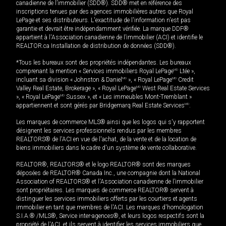
canadienne de l’immobilier (SDD®). SDD® met en référence des
inscriptions tenues par des agences immobilières autres que Royal
LePage et ses distributeurs. L'exactitude de l'information n'est pas
garantie et devrait être indépendamment vérifiée. La marque DDF®
appartient à l'Association canadienne de l’immobilier (ACI) et identifie le
REALTOR.ca Installation de distribution de données (SDD®).
*Tous les bureaux sont des propriétés indépendantes. Les bureaux
comprenant la mention « Services immobiliers Royal LePage
MD
Ltée »,
incluant sa division « Johnston & Daniel
MD
», « Royal LePage
MD
Credit
Valley Real Estate, Brokerage », « Royal LePage
MD
West Real Estate Services
», « Royal LePage
MD
Sussex », et « Les immeubles Mont-Tremblant »
appartiennent et sont gérés par Bridgemarq Real Estate Services
MD
.
Les marques de commerce MLS® ainsi que les logos qui s'y rapportent
désignent les services professionnels rendus par les membres
REALTORS® de l'ACI en vue de l'achat, de la vente et de la location de
biens immobiliers dans le cadre d'un système de vente collaborative.
REALTOR®, REALTORS® et le logo REALTOR® sont des marques
déposées de REALTOR® Canada Inc., une compagnie dont la National
Association of REALTORS® et l'Association canadienne de l’immobilier
sont propriétaires. Les marques de commerce REALTOR® servent à
distinguer les services immobiliers offerts par les courtiers et agents
immobilier en tant que membres de l'ACI. Les marques d'homologation
S.I.A.® /MLS®, Service inter-agences®, et leurs logos respectifs sont la
propriété de l'ACI, et ils servent à identifier les services immobiliers que