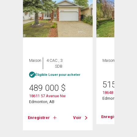
Maison
4 CAC , 3
Maison
4 CAC , 2
SDB
SDB
Éligible Louer pour acheter
515 000
489 000
$
18648 57 Avenue
18611 57 Avenue Nw
Edmonton, AB
Edmonton, AB
Voir
Enregistrer
Enregistrer
Voir