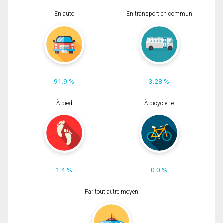
En auto
En transport en commun
91.9 %
3.28 %
À pied
À bicyclette
1.4 %
0.0 %
Par tout autre moyen