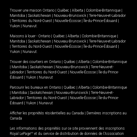
Trouver une maison
Ontario
|
Québec
|
Alberta
|
Colombie-Britannique
|
Manitoba
|
Saskatchewan
|
Nouveau-Brunswick
|
Terre-Neuve-et-Labrador
|
Territoires du Nord-Ouest
|
Nouvelle-Écosse
|
Île-du-Prince-Édouard
|
Yukon
|
Nunavut
.
Maisons à louer -
Ontario
|
Québec
|
Alberta
|
Colombie-Britannique
|
Manitoba
|
Saskatchewan
|
Nouveau-Brunswick
|
Terre-Neuve-et-Labrador
|
Territoires du Nord-Ouest
|
Nouvelle-Écosse
|
Île-du-Prince-Édouard
|
Yukon
|
Nunavut
.
Trouver des courtiers en
Ontario
|
Québec
|
Alberta
|
Colombie-Britannique
|
Manitoba
|
Saskatchewan
|
Nouveau-Brunswick
|
Terre-Neuve-et-
Labrador
|
Territoires du Nord-Ouest
|
Nouvelle-Écosse
|
Île-du-Prince-
Édouard
|
Yukon
|
Nunavut
Parcourir les bureaux en
Ontario
|
Québec
|
Alberta
|
Colombie-Britannique
|
Manitoba
|
Saskatchewan
|
Nouveau-Brunswick
|
Terre-Neuve-et-
Labrador
|
Territoires du Nord-Ouest
|
Nouvelle-Écosse
|
Île-du-Prince-
Édouard
|
Yukon
|
Nunavut
Afficher les propriétés résidentielles au Canada
|
Dernières inscriptions au
Canada
Les informations des propriétés sur ce site proviennent des inscriptions
Royal LePage
MD
et du service de distribution de données de l'Association