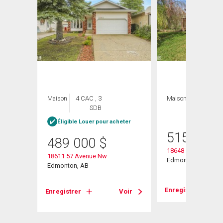
Maison
4 CAC , 3
Maison
4 CAC , 2
SDB
SDB
Éligible Louer pour acheter
515 000
489 000
$
18648 57 Avenue
18611 57 Avenue Nw
Edmonton, AB
Edmonton, AB
Voir
Enregistrer
Enregistrer
Voir