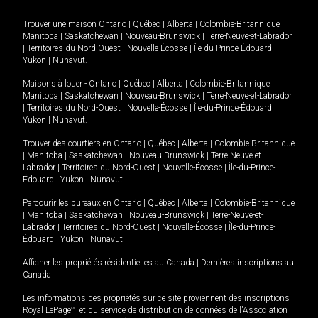
Trouver une maison
Ontario
|
Québec
|
Alberta
|
Colombie-Britannique
|
Manitoba
|
Saskatchewan
|
Nouveau-Brunswick
|
Terre-Neuve-et-Labrador
|
Territoires du Nord-Ouest
|
Nouvelle-Écosse
|
Île-du-Prince-Édouard
|
Yukon
|
Nunavut
.
Maisons à louer -
Ontario
|
Québec
|
Alberta
|
Colombie-Britannique
|
Manitoba
|
Saskatchewan
|
Nouveau-Brunswick
|
Terre-Neuve-et-Labrador
|
Territoires du Nord-Ouest
|
Nouvelle-Écosse
|
Île-du-Prince-Édouard
|
Yukon
|
Nunavut
.
Trouver des courtiers en
Ontario
|
Québec
|
Alberta
|
Colombie-Britannique
|
Manitoba
|
Saskatchewan
|
Nouveau-Brunswick
|
Terre-Neuve-et-
Labrador
|
Territoires du Nord-Ouest
|
Nouvelle-Écosse
|
Île-du-Prince-
Édouard
|
Yukon
|
Nunavut
Parcourir les bureaux en
Ontario
|
Québec
|
Alberta
|
Colombie-Britannique
|
Manitoba
|
Saskatchewan
|
Nouveau-Brunswick
|
Terre-Neuve-et-
Labrador
|
Territoires du Nord-Ouest
|
Nouvelle-Écosse
|
Île-du-Prince-
Édouard
|
Yukon
|
Nunavut
Afficher les propriétés résidentielles au Canada
|
Dernières inscriptions au
Canada
Les informations des propriétés sur ce site proviennent des inscriptions
Royal LePage
MD
et du service de distribution de données de l'Association