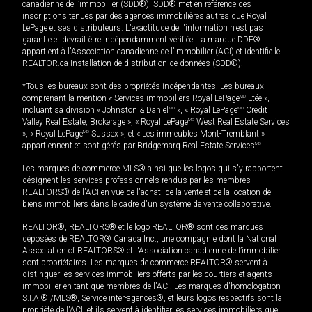
canadienne de l’immobilier (SDD®). SDD® met en référence des
inscriptions tenues par des agences immobilières autres que Royal
LePage et ses distributeurs. L'exactitude de l'information n'est pas
garantie et devrait être indépendamment vérifiée. La marque DDF®
appartient à l'Association canadienne de l’immobilier (ACI) et identifie le
REALTOR.ca Installation de distribution de données (SDD®).
*Tous les bureaux sont des propriétés indépendantes. Les bureaux
comprenant la mention « Services immobiliers Royal LePage
MD
Ltée »,
incluant sa division « Johnston & Daniel
MD
», « Royal LePage
MD
Credit
Valley Real Estate, Brokerage », « Royal LePage
MD
West Real Estate Services
», « Royal LePage
MD
Sussex », et « Les immeubles Mont-Tremblant »
appartiennent et sont gérés par Bridgemarq Real Estate Services
MD
.
Les marques de commerce MLS® ainsi que les logos qui s'y rapportent
désignent les services professionnels rendus par les membres
REALTORS® de l'ACI en vue de l'achat, de la vente et de la location de
biens immobiliers dans le cadre d'un système de vente collaborative.
REALTOR®, REALTORS® et le logo REALTOR® sont des marques
déposées de REALTOR® Canada Inc., une compagnie dont la National
Association of REALTORS® et l'Association canadienne de l’immobilier
sont propriétaires. Les marques de commerce REALTOR® servent à
distinguer les services immobiliers offerts par les courtiers et agents
immobilier en tant que membres de l'ACI. Les marques d'homologation
S.I.A.® /MLS®, Service inter-agences®, et leurs logos respectifs sont la
propriété de l'ACI, et ils servent à identifier les services immobiliers que