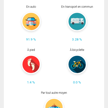
En auto
En transport en commun
91.9 %
3.28 %
À pied
À bicyclette
1.4 %
0.0 %
Par tout autre moyen