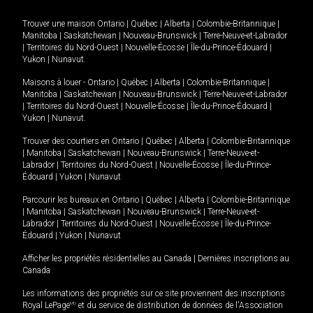
Trouver une maison
Ontario
|
Québec
|
Alberta
|
Colombie-Britannique
|
Manitoba
|
Saskatchewan
|
Nouveau-Brunswick
|
Terre-Neuve-et-Labrador
|
Territoires du Nord-Ouest
|
Nouvelle-Écosse
|
Île-du-Prince-Édouard
|
Yukon
|
Nunavut
.
Maisons à louer -
Ontario
|
Québec
|
Alberta
|
Colombie-Britannique
|
Manitoba
|
Saskatchewan
|
Nouveau-Brunswick
|
Terre-Neuve-et-Labrador
|
Territoires du Nord-Ouest
|
Nouvelle-Écosse
|
Île-du-Prince-Édouard
|
Yukon
|
Nunavut
.
Trouver des courtiers en
Ontario
|
Québec
|
Alberta
|
Colombie-Britannique
|
Manitoba
|
Saskatchewan
|
Nouveau-Brunswick
|
Terre-Neuve-et-
Labrador
|
Territoires du Nord-Ouest
|
Nouvelle-Écosse
|
Île-du-Prince-
Édouard
|
Yukon
|
Nunavut
Parcourir les bureaux en
Ontario
|
Québec
|
Alberta
|
Colombie-Britannique
|
Manitoba
|
Saskatchewan
|
Nouveau-Brunswick
|
Terre-Neuve-et-
Labrador
|
Territoires du Nord-Ouest
|
Nouvelle-Écosse
|
Île-du-Prince-
Édouard
|
Yukon
|
Nunavut
Afficher les propriétés résidentielles au Canada
|
Dernières inscriptions au
Canada
Les informations des propriétés sur ce site proviennent des inscriptions
Royal LePage
MD
et du service de distribution de données de l'Association