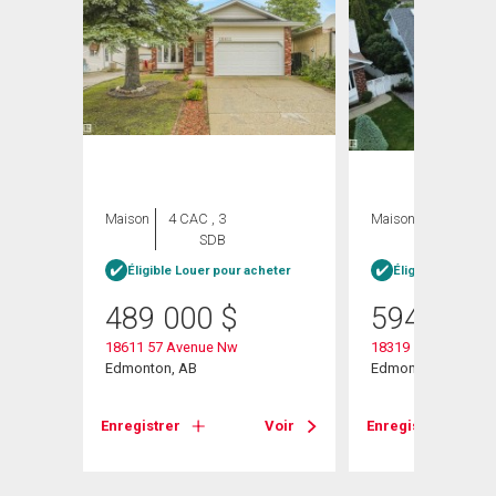
Maison
4 CAC , 3
Maison
3 CAC , 4
SDB
SDB
heter
Éligible Louer pour acheter
Éligible Louer po
489 000
$
594 900
18611 57 Avenue Nw
18319 58 Avenue N
Edmonton, AB
Edmonton, AB
Voir
Enregistrer
Voir
Enregistrer