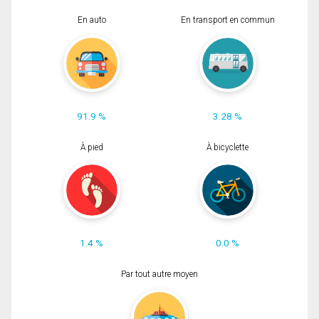
En auto
En transport en commun
91.9 %
3.28 %
À pied
À bicyclette
1.4 %
0.0 %
Par tout autre moyen