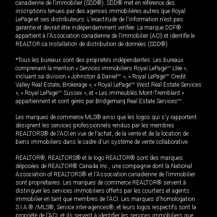
canadienne de l’immobilier (SDD®). SDD® met en référence des
inscriptions tenues par des agences immobilières autres que Royal
LePage et ses distributeurs. L'exactitude de l'information n'est pas
garantie et devrait être indépendamment vérifiée. La marque DDF®
appartient à l'Association canadienne de l’immobilier (ACI) et identifie le
REALTOR.ca Installation de distribution de données (SDD®).
*Tous les bureaux sont des propriétés indépendantes. Les bureaux
comprenant la mention « Services immobiliers Royal LePage
MD
Ltée »,
incluant sa division « Johnston & Daniel
MD
», « Royal LePage
MD
Credit
Valley Real Estate, Brokerage », « Royal LePage
MD
West Real Estate Services
», « Royal LePage
MD
Sussex », et « Les immeubles Mont-Tremblant »
appartiennent et sont gérés par Bridgemarq Real Estate Services
MD
.
Les marques de commerce MLS® ainsi que les logos qui s'y rapportent
désignent les services professionnels rendus par les membres
REALTORS® de l'ACI en vue de l'achat, de la vente et de la location de
biens immobiliers dans le cadre d'un système de vente collaborative.
REALTOR®, REALTORS® et le logo REALTOR® sont des marques
déposées de REALTOR® Canada Inc., une compagnie dont la National
Association of REALTORS® et l'Association canadienne de l’immobilier
sont propriétaires. Les marques de commerce REALTOR® servent à
distinguer les services immobiliers offerts par les courtiers et agents
immobilier en tant que membres de l'ACI. Les marques d'homologation
S.I.A.® /MLS®, Service inter-agences®, et leurs logos respectifs sont la
propriété de l'ACI, et ils servent à identifier les services immobiliers que