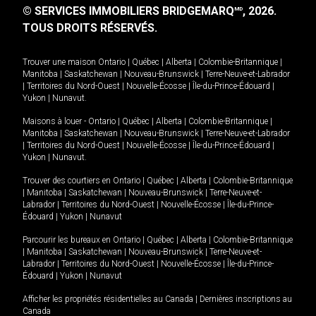
© SERVICES IMMOBILIERS BRIDGEMARQ
, 2026.
MD
TOUS DROITS RÉSERVÉS.
Trouver une maison
Ontario
|
Québec
|
Alberta
|
Colombie-Britannique
|
Manitoba
|
Saskatchewan
|
Nouveau-Brunswick
|
Terre-Neuve-et-Labrador
|
Territoires du Nord-Ouest
|
Nouvelle-Écosse
|
Île-du-Prince-Édouard
|
Yukon
|
Nunavut
.
Maisons à louer -
Ontario
|
Québec
|
Alberta
|
Colombie-Britannique
|
Manitoba
|
Saskatchewan
|
Nouveau-Brunswick
|
Terre-Neuve-et-Labrador
|
Territoires du Nord-Ouest
|
Nouvelle-Écosse
|
Île-du-Prince-Édouard
|
Yukon
|
Nunavut
.
Trouver des courtiers en
Ontario
|
Québec
|
Alberta
|
Colombie-Britannique
|
Manitoba
|
Saskatchewan
|
Nouveau-Brunswick
|
Terre-Neuve-et-
Labrador
|
Territoires du Nord-Ouest
|
Nouvelle-Écosse
|
Île-du-Prince-
Édouard
|
Yukon
|
Nunavut
Parcourir les bureaux en
Ontario
|
Québec
|
Alberta
|
Colombie-Britannique
|
Manitoba
|
Saskatchewan
|
Nouveau-Brunswick
|
Terre-Neuve-et-
Labrador
|
Territoires du Nord-Ouest
|
Nouvelle-Écosse
|
Île-du-Prince-
Édouard
|
Yukon
|
Nunavut
Afficher les propriétés résidentielles au Canada
|
Dernières inscriptions au
Canada