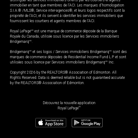
distinguer les services immobiliers offerts par les courtiers et agents
immobilier en tant que membres de l'ACI. Les marques d'homologation
S.I.A.® /MLS®, Service inter-agences®, et leurs logos respectifs sont la
propriété de l'ACI, et ils servent à identifier les services immobiliers que
fournissent les courtiers et agents membres de l'ACI.
Royal LePage
MD
est une marque de commerce déposée de la Banque
Royale du Canada, utilisée sous licence par les Services immobiliers
Bridgemarq
MD
.
Bridgemarq
MD
et ses logos / Services immobiliers Bridgemarq
MD
sont des
marques de commerce déposées de Residential Income Fund L.P. et sont
utilisées sous licence par Services immobiliers Bridgemarq
MD
Inc.
Copyright 2026 by the REALTORS® Association of Edmonton. All
Rights Reserved. Data is deemed reliable but is not guaranteed accurate
by the REALTORS® Association of Edmonton.
Découvrez la nouvelle application
MD
Royal LePage