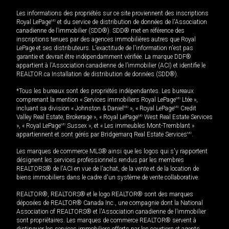
Les informations des propriétés sur ce site proviennent des inscriptions
Royal LePage
MD
et du service de distribution de données de l'Association
canadienne de l’immobilier (SDD®). SDD® met en référence des
inscriptions tenues par des agences immobilières autres que Royal
LePage et ses distributeurs. L'exactitude de l'information n'est pas
garantie et devrait être indépendamment vérifiée. La marque DDF®
appartient à l'Association canadienne de l’immobilier (ACI) et identifie le
REALTOR.ca Installation de distribution de données (SDD®).
*Tous les bureaux sont des propriétés indépendantes. Les bureaux
comprenant la mention « Services immobiliers Royal LePage
MD
Ltée »,
incluant sa division « Johnston & Daniel
MD
», « Royal LePage
MD
Credit
Valley Real Estate, Brokerage », « Royal LePage
MD
West Real Estate Services
», « Royal LePage
MD
Sussex », et « Les immeubles Mont-Tremblant »
appartiennent et sont gérés par Bridgemarq Real Estate Services
MD
.
Les marques de commerce MLS® ainsi que les logos qui s'y rapportent
désignent les services professionnels rendus par les membres
REALTORS® de l'ACI en vue de l'achat, de la vente et de la location de
biens immobiliers dans le cadre d'un système de vente collaborative.
REALTOR®, REALTORS® et le logo REALTOR® sont des marques
déposées de REALTOR® Canada Inc., une compagnie dont la National
Association of REALTORS® et l'Association canadienne de l’immobilier
sont propriétaires. Les marques de commerce REALTOR® servent à