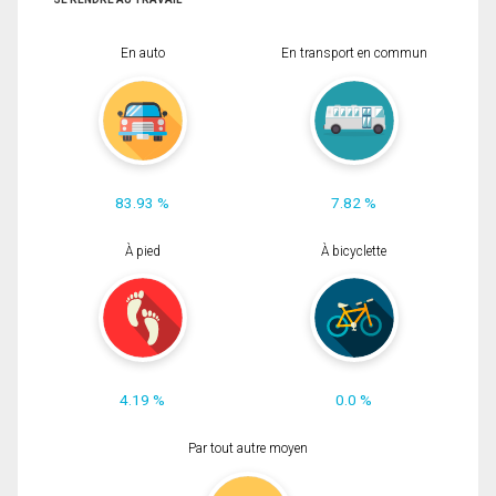
En auto
En transport en commun
83.93 %
7.82 %
À pied
À bicyclette
4.19 %
0.0 %
Par tout autre moyen