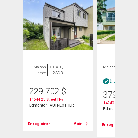
Maison
3 CAC ,
Maison
4 CAC , 2
en rangée
2 SDB
SDB
heter
Éligible Louer po
229 702
$
379 900
14644 25 Street Nw
14240 23 Street Nw
Edmonton, AUTREOTHER
Edmonton, AB
Enregistrer
Voir
Voir
Enregistrer