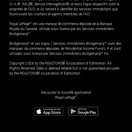
S.I.A.® /MLS®, Service inter-agences®, et leurs logos respectifs sont la
propriété de l'ACI, et ils servent à identifier les services immobiliers que
fournissent les courtiers et agents membres de l'ACI.
Royal LePage
MD
est une marque de commerce déposée de la Banque
Royale du Canada, utilisée sous licence par les Services immobiliers
Bridgemarq
MD
.
Bridgemarq
MD
et ses logos / Services immobiliers Bridgemarq
MD
sont des
marques de commerce déposées de Residential Income Fund L.P. et sont
utilisées sous licence par Services immobiliers Bridgemarq
MD
Inc.
Copyright 2026 by the REALTORS® Association of Edmonton. All
Rights Reserved. Data is deemed reliable but is not guaranteed accurate
by the REALTORS® Association of Edmonton.
Découvrez la nouvelle application
MD
Royal LePage