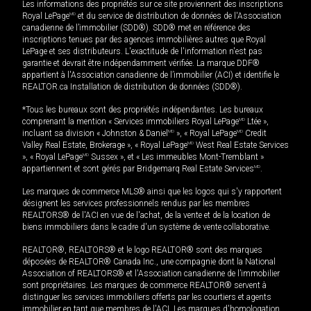
Les informations des propriétés sur ce site proviennent des inscriptions
Royal LePage
MD
et du service de distribution de données de l'Association
canadienne de l’immobilier (SDD®). SDD® met en référence des
inscriptions tenues par des agences immobilières autres que Royal
LePage et ses distributeurs. L'exactitude de l'information n'est pas
garantie et devrait être indépendamment vérifiée. La marque DDF®
appartient à l'Association canadienne de l’immobilier (ACI) et identifie le
REALTOR.ca Installation de distribution de données (SDD®).
*Tous les bureaux sont des propriétés indépendantes. Les bureaux
comprenant la mention « Services immobiliers Royal LePage
MD
Ltée »,
incluant sa division « Johnston & Daniel
MD
», « Royal LePage
MD
Credit
Valley Real Estate, Brokerage », « Royal LePage
MD
West Real Estate Services
», « Royal LePage
MD
Sussex », et « Les immeubles Mont-Tremblant »
appartiennent et sont gérés par Bridgemarq Real Estate Services
MD
.
Les marques de commerce MLS® ainsi que les logos qui s'y rapportent
désignent les services professionnels rendus par les membres
REALTORS® de l'ACI en vue de l'achat, de la vente et de la location de
biens immobiliers dans le cadre d'un système de vente collaborative.
REALTOR®, REALTORS® et le logo REALTOR® sont des marques
déposées de REALTOR® Canada Inc., une compagnie dont la National
Association of REALTORS® et l'Association canadienne de l’immobilier
sont propriétaires. Les marques de commerce REALTOR® servent à
distinguer les services immobiliers offerts par les courtiers et agents
immobilier en tant que membres de l'ACI. Les marques d'homologation