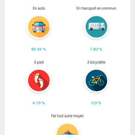
En auto
En transport en commun
83.93 %
7.82 %
À pied
À bicyclette
4.19 %
0.0 %
Par tout autre moyen