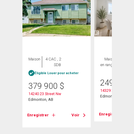
Maison
4 CAC , 2
Maison
3 CAC ,
SDB
en rangée
2 SDB
Éligible Louer pour acheter
249 000
379 900
$
14329 23 Street Nw
14240 23 Street Nw
Edmonton, AB
Edmonton, AB
Voir
Enregistrer
Enregistrer
Voir