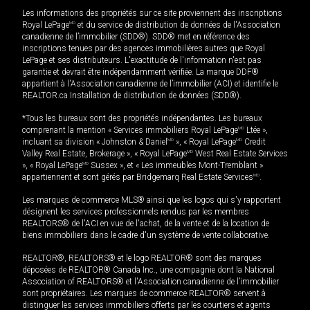
Les informations des propriétés sur ce site proviennent des inscriptions
Royal LePage
MD
et du service de distribution de données de l'Association
canadienne de l’immobilier (SDD®). SDD® met en référence des
inscriptions tenues par des agences immobilières autres que Royal
LePage et ses distributeurs. L'exactitude de l'information n'est pas
garantie et devrait être indépendamment vérifiée. La marque DDF®
appartient à l'Association canadienne de l’immobilier (ACI) et identifie le
REALTOR.ca Installation de distribution de données (SDD®).
*Tous les bureaux sont des propriétés indépendantes. Les bureaux
comprenant la mention « Services immobiliers Royal LePage
MD
Ltée »,
incluant sa division « Johnston & Daniel
MD
», « Royal LePage
MD
Credit
Valley Real Estate, Brokerage », « Royal LePage
MD
West Real Estate Services
», « Royal LePage
MD
Sussex », et « Les immeubles Mont-Tremblant »
appartiennent et sont gérés par Bridgemarq Real Estate Services
MD
.
Les marques de commerce MLS® ainsi que les logos qui s'y rapportent
désignent les services professionnels rendus par les membres
REALTORS® de l'ACI en vue de l'achat, de la vente et de la location de
biens immobiliers dans le cadre d'un système de vente collaborative.
REALTOR®, REALTORS® et le logo REALTOR® sont des marques
déposées de REALTOR® Canada Inc., une compagnie dont la National
Association of REALTORS® et l'Association canadienne de l’immobilier
sont propriétaires. Les marques de commerce REALTOR® servent à
distinguer les services immobiliers offerts par les courtiers et agents