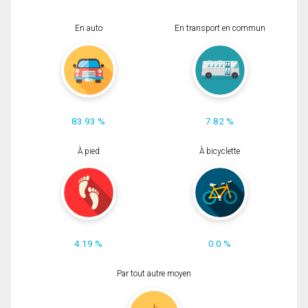
En auto
En transport en commun
83.93 %
7.82 %
À pied
À bicyclette
4.19 %
0.0 %
Par tout autre moyen