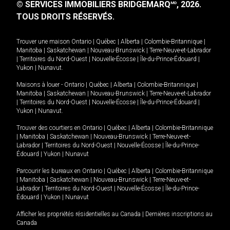
© SERVICES IMMOBILIERS BRIDGEMARQ
, 2026.
MD
TOUS DROITS RÉSERVÉS.
Trouver une maison
Ontario
|
Québec
|
Alberta
|
Colombie-Britannique
|
Manitoba
|
Saskatchewan
|
Nouveau-Brunswick
|
Terre-Neuve-et-Labrador
|
Territoires du Nord-Ouest
|
Nouvelle-Écosse
|
Île-du-Prince-Édouard
|
Yukon
|
Nunavut
.
Maisons à louer -
Ontario
|
Québec
|
Alberta
|
Colombie-Britannique
|
Manitoba
|
Saskatchewan
|
Nouveau-Brunswick
|
Terre-Neuve-et-Labrador
|
Territoires du Nord-Ouest
|
Nouvelle-Écosse
|
Île-du-Prince-Édouard
|
Yukon
|
Nunavut
.
Trouver des courtiers en
Ontario
|
Québec
|
Alberta
|
Colombie-Britannique
|
Manitoba
|
Saskatchewan
|
Nouveau-Brunswick
|
Terre-Neuve-et-
Labrador
|
Territoires du Nord-Ouest
|
Nouvelle-Écosse
|
Île-du-Prince-
Édouard
|
Yukon
|
Nunavut
Parcourir les bureaux en
Ontario
|
Québec
|
Alberta
|
Colombie-Britannique
|
Manitoba
|
Saskatchewan
|
Nouveau-Brunswick
|
Terre-Neuve-et-
Labrador
|
Territoires du Nord-Ouest
|
Nouvelle-Écosse
|
Île-du-Prince-
Édouard
|
Yukon
|
Nunavut
Afficher les propriétés résidentielles au Canada
|
Dernières inscriptions au
Canada