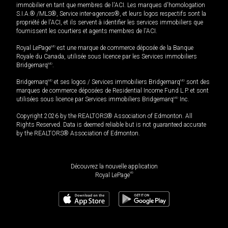
immobilier en tant que membres de l'ACI. Les marques d'homologation
S.I.A.® /MLS®, Service inter-agences®, et leurs logos respectifs sont la
propriété de l'ACI, et ils servent à identifier les services immobiliers que
fournissent les courtiers et agents membres de l'ACI.
Royal LePage
MD
est une marque de commerce déposée de la Banque
Royale du Canada, utilisée sous licence par les Services immobiliers
Bridgemarq
MD
.
Bridgemarq
MD
et ses logos / Services immobiliers Bridgemarq
MD
sont des
marques de commerce déposées de Residential Income Fund L.P. et sont
utilisées sous licence par Services immobiliers Bridgemarq
MD
Inc.
Copyright 2026 by the REALTORS® Association of Edmonton. All
Rights Reserved. Data is deemed reliable but is not guaranteed accurate
by the REALTORS® Association of Edmonton.
Découvrez la nouvelle application
MD
Royal LePage