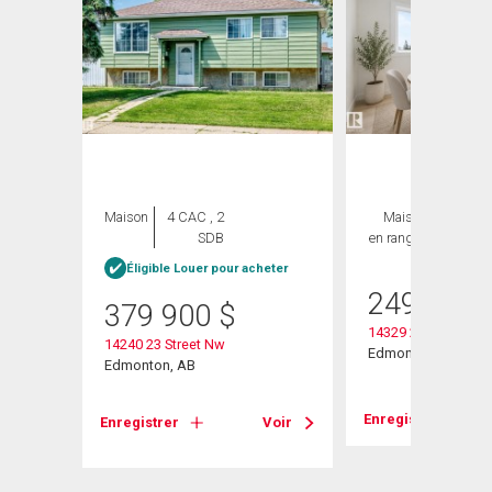
Maison
4 CAC , 2
Maison
3 CAC ,
SDB
en rangée
2 SDB
Éligible Louer pour acheter
249 000
379 900
$
14329 23 Street Nw
14240 23 Street Nw
Edmonton, AB
Edmonton, AB
Voir
Enregistrer
Enregistrer
Voir