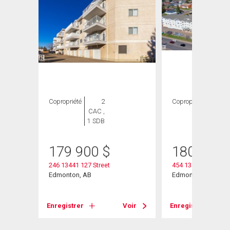
Copropriété
2
Copropriété
1
CAC ,
CAC ,
1 SDB
1 SDB
179 900
$
180 000
246 13441 127 Street
454 13441 127 Stree
Edmonton, AB
Edmonton, AB
Voir
Enregistrer
Voir
Enregistrer