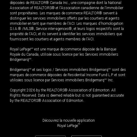
déposées de REALTOR® Canada Inc., une compagnie dont la National
Association of REALTORS® et l'Association canadienne de l’immobilier
sont propriétaires. Les marques de commerce REALTOR® servent à
distinguer les services immobiliers offerts par les courtiers et agents
immobilier en tant que membres de l'ACI. Les marques d'homologation
S.I.A.® /MLS®, Service inter-agences®, et leurs logos respectifs sont la
propriété de l'ACI, et ils servent à identifier les services immobiliers que
fournissent les courtiers et agents membres de l'ACI.
Royal LePage
MD
est une marque de commerce déposée de la Banque
Royale du Canada, utilisée sous licence par les Services immobiliers
Bridgemarq
MD
.
Bridgemarq
MD
et ses logos / Services immobiliers Bridgemarq
MD
sont des
marques de commerce déposées de Residential Income Fund L.P. et sont
utilisées sous licence par Services immobiliers Bridgemarq
MD
Inc.
Copyright 2026 by the REALTORS® Association of Edmonton. All
Rights Reserved. Data is deemed reliable but is not guaranteed accurate
by the REALTORS® Association of Edmonton.
Découvrez la nouvelle application
MD
Royal LePage