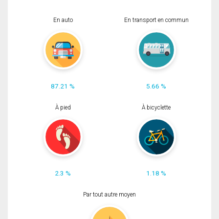
En auto
En transport en commun
87.21 %
5.66 %
À pied
À bicyclette
2.3 %
1.18 %
Par tout autre moyen