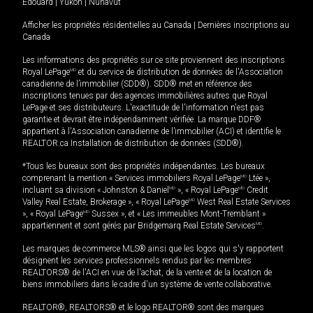
Édouard
|
Yukon
|
Nunavut
Afficher les propriétés résidentielles au Canada
|
Dernières inscriptions au
Canada
Les informations des propriétés sur ce site proviennent des inscriptions
Royal LePage
MD
et du service de distribution de données de l'Association
canadienne de l’immobilier (SDD®). SDD® met en référence des
inscriptions tenues par des agences immobilières autres que Royal
LePage et ses distributeurs. L'exactitude de l'information n'est pas
garantie et devrait être indépendamment vérifiée. La marque DDF®
appartient à l'Association canadienne de l’immobilier (ACI) et identifie le
REALTOR.ca Installation de distribution de données (SDD®).
*Tous les bureaux sont des propriétés indépendantes. Les bureaux
comprenant la mention « Services immobiliers Royal LePage
MD
Ltée »,
incluant sa division « Johnston & Daniel
MD
», « Royal LePage
MD
Credit
Valley Real Estate, Brokerage », « Royal LePage
MD
West Real Estate Services
», « Royal LePage
MD
Sussex », et « Les immeubles Mont-Tremblant »
appartiennent et sont gérés par Bridgemarq Real Estate Services
MD
.
Les marques de commerce MLS® ainsi que les logos qui s'y rapportent
désignent les services professionnels rendus par les membres
REALTORS® de l'ACI en vue de l'achat, de la vente et de la location de
biens immobiliers dans le cadre d'un système de vente collaborative.
REALTOR®, REALTORS® et le logo REALTOR® sont des marques