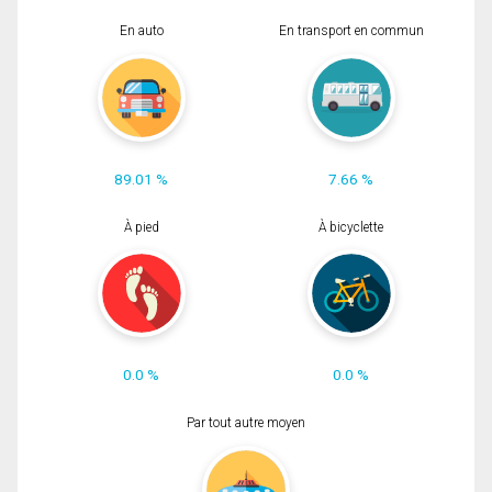
En auto
En transport en commun
89.01 %
7.66 %
À pied
À bicyclette
0.0 %
0.0 %
Par tout autre moyen