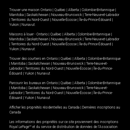
Trouver une maison
Ontario
|
Québec
|
Alberta
|
Colombie-Britannique
|
Manitoba
|
Saskatchewan
|
Nouveau-Brunswick
|
Terre-Neuve-et-Labrador
|
Territoires du Nord-Ouest
|
Nouvelle-Écosse
|
Île-du-Prince-Édouard
|
Yukon
|
Nunavut
.
Maisons à louer -
Ontario
|
Québec
|
Alberta
|
Colombie-Britannique
|
Manitoba
|
Saskatchewan
|
Nouveau-Brunswick
|
Terre-Neuve-et-Labrador
|
Territoires du Nord-Ouest
|
Nouvelle-Écosse
|
Île-du-Prince-Édouard
|
Yukon
|
Nunavut
.
Trouver des courtiers en
Ontario
|
Québec
|
Alberta
|
Colombie-Britannique
|
Manitoba
|
Saskatchewan
|
Nouveau-Brunswick
|
Terre-Neuve-et-
Labrador
|
Territoires du Nord-Ouest
|
Nouvelle-Écosse
|
Île-du-Prince-
Édouard
|
Yukon
|
Nunavut
Parcourir les bureaux en
Ontario
|
Québec
|
Alberta
|
Colombie-Britannique
|
Manitoba
|
Saskatchewan
|
Nouveau-Brunswick
|
Terre-Neuve-et-
Labrador
|
Territoires du Nord-Ouest
|
Nouvelle-Écosse
|
Île-du-Prince-
Édouard
|
Yukon
|
Nunavut
Afficher les propriétés résidentielles au Canada
|
Dernières inscriptions au
Canada
Les informations des propriétés sur ce site proviennent des inscriptions
Royal LePage
MD
et du service de distribution de données de l'Association