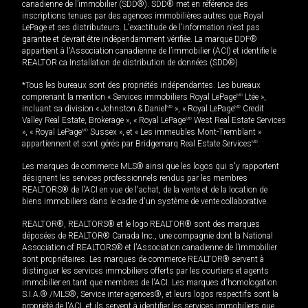
canadienne de l’immobilier (SDD®). SDD® met en référence des
inscriptions tenues par des agences immobilières autres que Royal
LePage et ses distributeurs. L'exactitude de l'information n'est pas
garantie et devrait être indépendamment vérifiée. La marque DDF®
appartient à l'Association canadienne de l’immobilier (ACI) et identifie le
REALTOR.ca Installation de distribution de données (SDD®).
*Tous les bureaux sont des propriétés indépendantes. Les bureaux
comprenant la mention « Services immobiliers Royal LePage
MD
Ltée »,
incluant sa division « Johnston & Daniel
MD
», « Royal LePage
MD
Credit
Valley Real Estate, Brokerage », « Royal LePage
MD
West Real Estate Services
», « Royal LePage
MD
Sussex », et « Les immeubles Mont-Tremblant »
appartiennent et sont gérés par Bridgemarq Real Estate Services
MD
.
Les marques de commerce MLS® ainsi que les logos qui s'y rapportent
désignent les services professionnels rendus par les membres
REALTORS® de l'ACI en vue de l'achat, de la vente et de la location de
biens immobiliers dans le cadre d'un système de vente collaborative.
REALTOR®, REALTORS® et le logo REALTOR® sont des marques
déposées de REALTOR® Canada Inc., une compagnie dont la National
Association of REALTORS® et l'Association canadienne de l’immobilier
sont propriétaires. Les marques de commerce REALTOR® servent à
distinguer les services immobiliers offerts par les courtiers et agents
immobilier en tant que membres de l'ACI. Les marques d'homologation
S.I.A.® /MLS®, Service inter-agences®, et leurs logos respectifs sont la
propriété de l'ACI, et ils servent à identifier les services immobiliers que