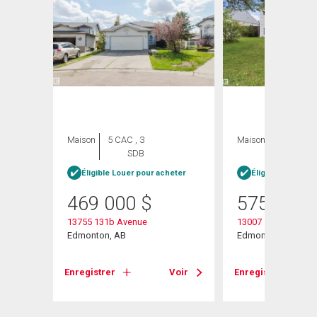
Maison
5 CAC , 3
Maison
6 CAC , 3
SDB
SDB
Éligible Louer pour acheter
Éligible Louer po
469 000
$
575 000
ue
13755 131b Avenue
13007 135 Street
Edmonton, AB
Edmonton, AB
Voir
Enregistrer
Voir
Enregistrer