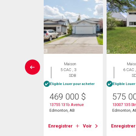
Maison
Maison
Mais
 CAC , 2
5 CAC , 3
6 CAC ,
SDB
SDB
S
Éligible Louer pour acheter
Éligible Louer
0 000
$
469 000
$
575 0
36 Street Nw
13755 131b Avenue
13007 135 St
on, AB
Edmonton, AB
Edmonton, A
strer
Voir
Enregistrer
Voir
Enregistrer