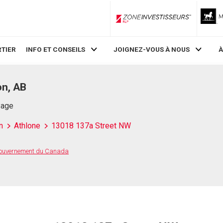
ZoneInvestisseurs RLP
TIER
INFO ET CONSEILS
JOIGNEZ-VOUS À NOUS
À
on, AB
Page
n
Athlone
13018 137a Street NW
 Gouvernement du Canada