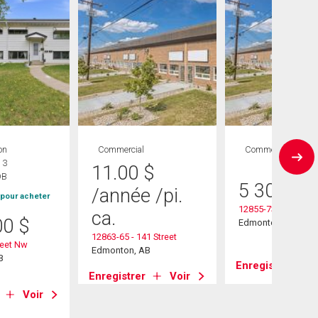
on
Commercial
Commercial
 3
11.00
$
DB
5 300 00
/année
/pi.
 pour acheter
12855-73 - 141 Stre
ca.
00
$
Edmonton, AB
12863-65 - 141 Street
reet Nw
Edmonton, AB
B
Enregistrer
Enregistrer
Voir
Voir