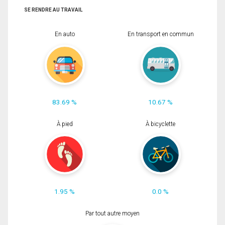
SE RENDRE AU TRAVAIL
En auto
En transport en commun
83.69 %
10.67 %
À pied
À bicyclette
1.95 %
0.0 %
Par tout autre moyen