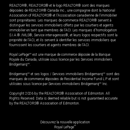
REALTOR®, REALTORS® et le logo REALTOR® sont des marques
déposées de REALTOR® Canada Inc., une compagnie dont la National
Association of REALTORS® et l'Association canadienne de l’immobilier
sont propriétaires. Les marques de commerce REALTOR® servent à
distinguer les services immobiliers offerts par les courtiers et agents
immobilier en tant que membres de l'ACI. Les marques d'homologation
S.I.A.® /MLS®, Service inter-agences®, et leurs logos respectifs sont la
propriété de l'ACI, et ils servent à identifier les services immobiliers que
fournissent les courtiers et agents membres de l'ACI.
Royal LePage
MD
est une marque de commerce déposée de la Banque
Royale du Canada, utilisée sous licence par les Services immobiliers
Bridgemarq
MD
.
Bridgemarq
MD
et ses logos / Services immobiliers Bridgemarq
MD
sont des
marques de commerce déposées de Residential Income Fund L.P. et sont
utilisées sous licence par Services immobiliers Bridgemarq
MD
Inc.
Copyright 2026 by the REALTORS® Association of Edmonton. All
Rights Reserved. Data is deemed reliable but is not guaranteed accurate
by the REALTORS® Association of Edmonton.
Découvrez la nouvelle application
MD
Royal LePage