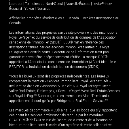
Labrador
|
Territoires du Nord-Ouest
|
Nouvelle-Écosse
|
Île-du-Prince-
Édouard
|
Yukon
|
Nunavut
Afficher les propriétés résidentielles au Canada
|
Dernières inscriptions au
Canada
Les informations des propriétés sur ce site proviennent des inscriptions
Royal LePage
MD
et du service de distribution de données de l'Association
canadienne de l’immobilier (SDD®). SDD® met en référence des
inscriptions tenues par des agences immobilières autres que Royal
LePage et ses distributeurs. L'exactitude de l'information n'est pas
garantie et devrait être indépendamment vérifiée. La marque DDF®
appartient à l'Association canadienne de l’immobilier (ACI) et identifie le
REALTOR.ca Installation de distribution de données (SDD®).
*Tous les bureaux sont des propriétés indépendantes. Les bureaux
comprenant la mention « Services immobiliers Royal LePage
MD
Ltée »,
incluant sa division « Johnston & Daniel
MD
», « Royal LePage
MD
Credit
Valley Real Estate, Brokerage », « Royal LePage
MD
West Real Estate Services
», « Royal LePage
MD
Sussex », et « Les immeubles Mont-Tremblant »
appartiennent et sont gérés par Bridgemarq Real Estate Services
MD
.
Les marques de commerce MLS® ainsi que les logos qui s'y rapportent
désignent les services professionnels rendus par les membres
REALTORS® de l'ACI en vue de l'achat, de la vente et de la location de
biens immobiliers dans le cadre d'un système de vente collaborative.