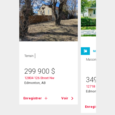
NOUVELLE INSC
Terrain
Maison
5 CAC , 2
SDB
299 900
$
349 900
12804 126 Street Nw
Edmonton, AB
12718 126 Street N
Edmonton, AB
Enregistrer
Voir
Voir
Enregistrer