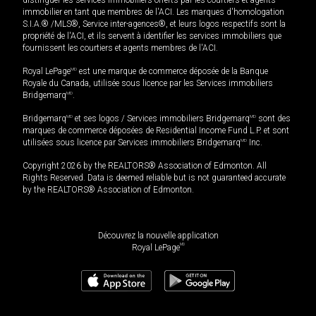
distinguer les services immobiliers offerts par les courtiers et agents
immobilier en tant que membres de l'ACI. Les marques d'homologation
S.I.A.® /MLS®, Service inter-agences®, et leurs logos respectifs sont la
propriété de l'ACI, et ils servent à identifier les services immobiliers que
fournissent les courtiers et agents membres de l'ACI.
Royal LePage
MD
est une marque de commerce déposée de la Banque
Royale du Canada, utilisée sous licence par les Services immobiliers
Bridgemarq
MD
.
Bridgemarq
MD
et ses logos / Services immobiliers Bridgemarq
MD
sont des
marques de commerce déposées de Residential Income Fund L.P. et sont
utilisées sous licence par Services immobiliers Bridgemarq
MD
Inc.
Copyright 2026 by the REALTORS® Association of Edmonton. All
Rights Reserved. Data is deemed reliable but is not guaranteed accurate
by the REALTORS® Association of Edmonton.
Découvrez la nouvelle application
MD
Royal LePage