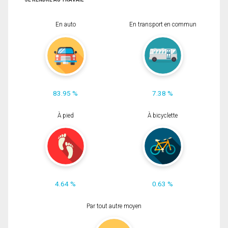
En auto
En transport en commun
83.95 %
7.38 %
À pied
À bicyclette
4.64 %
0.63 %
Par tout autre moyen