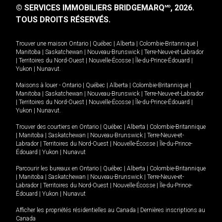
© SERVICES IMMOBILIERS BRIDGEMARQ
, 2026.
MD
TOUS DROITS RÉSERVÉS.
Trouver une maison
Ontario
|
Québec
|
Alberta
|
Colombie-Britannique
|
Manitoba
|
Saskatchewan
|
Nouveau-Brunswick
|
Terre-Neuve-et-Labrador
|
Territoires du Nord-Ouest
|
Nouvelle-Écosse
|
Île-du-Prince-Édouard
|
Yukon
|
Nunavut
.
Maisons à louer -
Ontario
|
Québec
|
Alberta
|
Colombie-Britannique
|
Manitoba
|
Saskatchewan
|
Nouveau-Brunswick
|
Terre-Neuve-et-Labrador
|
Territoires du Nord-Ouest
|
Nouvelle-Écosse
|
Île-du-Prince-Édouard
|
Yukon
|
Nunavut
.
Trouver des courtiers en
Ontario
|
Québec
|
Alberta
|
Colombie-Britannique
|
Manitoba
|
Saskatchewan
|
Nouveau-Brunswick
|
Terre-Neuve-et-
Labrador
|
Territoires du Nord-Ouest
|
Nouvelle-Écosse
|
Île-du-Prince-
Édouard
|
Yukon
|
Nunavut
Parcourir les bureaux en
Ontario
|
Québec
|
Alberta
|
Colombie-Britannique
|
Manitoba
|
Saskatchewan
|
Nouveau-Brunswick
|
Terre-Neuve-et-
Labrador
|
Territoires du Nord-Ouest
|
Nouvelle-Écosse
|
Île-du-Prince-
Édouard
|
Yukon
|
Nunavut
Afficher les propriétés résidentielles au Canada
|
Dernières inscriptions au
Canada