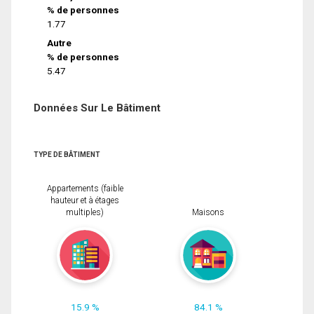
% de personnes
1.77
Autre
% de personnes
5.47
Données Sur Le Bâtiment
TYPE DE BÂTIMENT
Appartements (faible
hauteur et à étages
multiples)
Maisons
15.9 %
84.1 %