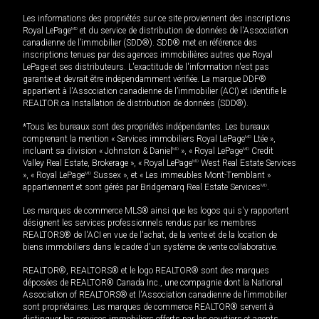
Les informations des propriétés sur ce site proviennent des inscriptions
Royal LePage
MD
et du service de distribution de données de l'Association
canadienne de l’immobilier (SDD®). SDD® met en référence des
inscriptions tenues par des agences immobilières autres que Royal
LePage et ses distributeurs. L'exactitude de l'information n'est pas
garantie et devrait être indépendamment vérifiée. La marque DDF®
appartient à l'Association canadienne de l’immobilier (ACI) et identifie le
REALTOR.ca Installation de distribution de données (SDD®).
*Tous les bureaux sont des propriétés indépendantes. Les bureaux
comprenant la mention « Services immobiliers Royal LePage
MD
Ltée »,
incluant sa division « Johnston & Daniel
MD
», « Royal LePage
MD
Credit
Valley Real Estate, Brokerage », « Royal LePage
MD
West Real Estate Services
», « Royal LePage
MD
Sussex », et « Les immeubles Mont-Tremblant »
appartiennent et sont gérés par Bridgemarq Real Estate Services
MD
.
Les marques de commerce MLS® ainsi que les logos qui s'y rapportent
désignent les services professionnels rendus par les membres
REALTORS® de l'ACI en vue de l'achat, de la vente et de la location de
biens immobiliers dans le cadre d'un système de vente collaborative.
REALTOR®, REALTORS® et le logo REALTOR® sont des marques
déposées de REALTOR® Canada Inc., une compagnie dont la National
Association of REALTORS® et l'Association canadienne de l’immobilier
sont propriétaires. Les marques de commerce REALTOR® servent à