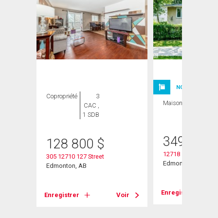
NOUVELLE INSC
Copropriété
3
Maison
5 CAC , 2
CAC ,
SDB
1 SDB
heter
349 900
128 800
$
12718 126 Street N
305 12710 127 Street
Edmonton, AB
Edmonton, AB
Voir
Enregistrer
Enregistrer
Voir