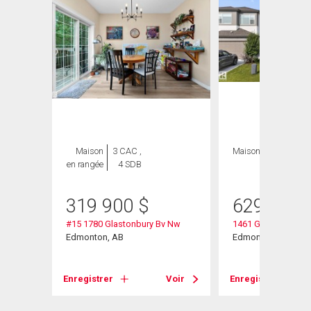
Maison
3 CAC ,
Maison
3 CAC , 3
en rangée
4 SDB
SDB
319 900
$
629 000
#15 1780 Glastonbury Bv Nw
1461 Goodspeed L
Nw
Edmonton, AB
Edmonton, AB
Enregistrer
Voir
Enregistrer
Voir