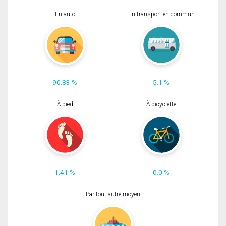
En auto
En transport en commun
90.83 %
5.1 %
À pied
À bicyclette
1.41 %
0.0 %
Par tout autre moyen