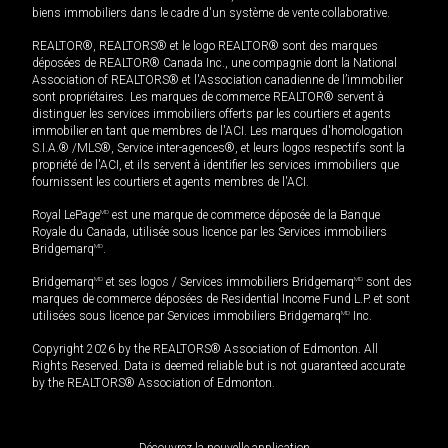
biens immobiliers dans le cadre d'un système de vente collaborative.
REALTOR®, REALTORS® et le logo REALTOR® sont des marques
déposées de REALTOR® Canada Inc., une compagnie dont la National
Association of REALTORS® et l'Association canadienne de l’immobilier
sont propriétaires. Les marques de commerce REALTOR® servent à
distinguer les services immobiliers offerts par les courtiers et agents
immobilier en tant que membres de l'ACI. Les marques d'homologation
S.I.A.® /MLS®, Service inter-agences®, et leurs logos respectifs sont la
propriété de l'ACI, et ils servent à identifier les services immobiliers que
fournissent les courtiers et agents membres de l'ACI.
Royal LePage
MD
est une marque de commerce déposée de la Banque
Royale du Canada, utilisée sous licence par les Services immobiliers
Bridgemarq
MD
.
Bridgemarq
MD
et ses logos / Services immobiliers Bridgemarq
MD
sont des
marques de commerce déposées de Residential Income Fund L.P. et sont
utilisées sous licence par Services immobiliers Bridgemarq
MD
Inc.
Copyright 2026 by the REALTORS® Association of Edmonton. All
Rights Reserved. Data is deemed reliable but is not guaranteed accurate
by the REALTORS® Association of Edmonton.
Découvrez la nouvelle application