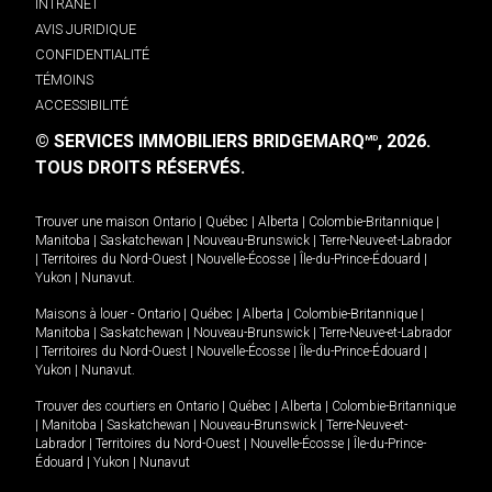
INTRANET
AVIS JURIDIQUE
CONFIDENTIALITÉ
TÉMOINS
ACCESSIBILITÉ
© SERVICES IMMOBILIERS BRIDGEMARQ
, 2026.
MD
TOUS DROITS RÉSERVÉS.
Trouver une maison
Ontario
|
Québec
|
Alberta
|
Colombie-Britannique
|
Manitoba
|
Saskatchewan
|
Nouveau-Brunswick
|
Terre-Neuve-et-Labrador
|
Territoires du Nord-Ouest
|
Nouvelle-Écosse
|
Île-du-Prince-Édouard
|
Yukon
|
Nunavut
.
Maisons à louer -
Ontario
|
Québec
|
Alberta
|
Colombie-Britannique
|
Manitoba
|
Saskatchewan
|
Nouveau-Brunswick
|
Terre-Neuve-et-Labrador
|
Territoires du Nord-Ouest
|
Nouvelle-Écosse
|
Île-du-Prince-Édouard
|
Yukon
|
Nunavut
.
Trouver des courtiers en
Ontario
|
Québec
|
Alberta
|
Colombie-Britannique
|
Manitoba
|
Saskatchewan
|
Nouveau-Brunswick
|
Terre-Neuve-et-
Labrador
|
Territoires du Nord-Ouest
|
Nouvelle-Écosse
|
Île-du-Prince-
Édouard
|
Yukon
|
Nunavut