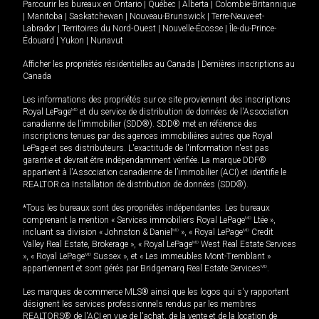
Parcourir les bureaux en
Ontario
|
Québec
|
Alberta
|
Colombie-Britannique
|
Manitoba
|
Saskatchewan
|
Nouveau-Brunswick
|
Terre-Neuve-et-
Labrador
|
Territoires du Nord-Ouest
|
Nouvelle-Écosse
|
Île-du-Prince-
Édouard
|
Yukon
|
Nunavut
Afficher les propriétés résidentielles au Canada
|
Dernières inscriptions au
Canada
Les informations des propriétés sur ce site proviennent des inscriptions
Royal LePage
MD
et du service de distribution de données de l'Association
canadienne de l’immobilier (SDD®). SDD® met en référence des
inscriptions tenues par des agences immobilières autres que Royal
LePage et ses distributeurs. L'exactitude de l'information n'est pas
garantie et devrait être indépendamment vérifiée. La marque DDF®
appartient à l'Association canadienne de l’immobilier (ACI) et identifie le
REALTOR.ca Installation de distribution de données (SDD®).
*Tous les bureaux sont des propriétés indépendantes. Les bureaux
comprenant la mention « Services immobiliers Royal LePage
MD
Ltée »,
incluant sa division « Johnston & Daniel
MD
», « Royal LePage
MD
Credit
Valley Real Estate, Brokerage », « Royal LePage
MD
West Real Estate Services
», « Royal LePage
MD
Sussex », et « Les immeubles Mont-Tremblant »
appartiennent et sont gérés par Bridgemarq Real Estate Services
MD
.
Les marques de commerce MLS® ainsi que les logos qui s'y rapportent
désignent les services professionnels rendus par les membres
REALTORS® de l'ACI en vue de l'achat, de la vente et de la location de