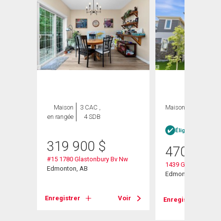
Maison
3 CAC ,
Maison
3 CAC , 3
en rangée
4 SDB
SDB
Éligible Louer po
319 900
$
470 000
#15 1780 Glastonbury Bv Nw
1439 Goodspeed L
Edmonton, AB
Edmonton, AB
Voir
Enregistrer
Voir
Enregistrer