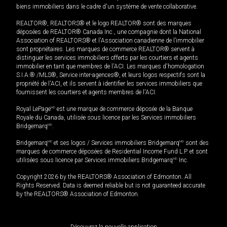
biens immobiliers dans le cadre d'un système de vente collaborative.
REALTOR®, REALTORS® et le logo REALTOR® sont des marques
déposées de REALTOR® Canada Inc., une compagnie dont la National
Association of REALTORS® et l'Association canadienne de l’immobilier
sont propriétaires. Les marques de commerce REALTOR® servent à
distinguer les services immobiliers offerts par les courtiers et agents
immobilier en tant que membres de l'ACI. Les marques d'homologation
S.I.A.® /MLS®, Service inter-agences®, et leurs logos respectifs sont la
propriété de l'ACI, et ils servent à identifier les services immobiliers que
fournissent les courtiers et agents membres de l'ACI.
Royal LePage
MD
est une marque de commerce déposée de la Banque
Royale du Canada, utilisée sous licence par les Services immobiliers
Bridgemarq
MD
.
Bridgemarq
MD
et ses logos / Services immobiliers Bridgemarq
MD
sont des
marques de commerce déposées de Residential Income Fund L.P. et sont
utilisées sous licence par Services immobiliers Bridgemarq
MD
Inc.
Copyright 2026 by the REALTORS® Association of Edmonton. All
Rights Reserved. Data is deemed reliable but is not guaranteed accurate
by the REALTORS® Association of Edmonton.
Découvrez la nouvelle application