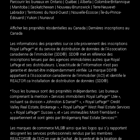
Parcourir les bureaux en
Ontario
|
Québec
|
Alberta
|
Colombie-Britannique
|
Manitoba
|
Saskatchewan
|
Nouveau-Brunswick
|
Terre-Neuve-et-
Labrador
|
Territoires du Nord-Ouest
|
Nouvelle-Écosse
|
Île-du-Prince-
Édouard
|
Yukon
|
Nunavut
Afficher les propriétés résidentielles au Canada
|
Dernières inscriptions au
Canada
Les informations des propriétés sur ce site proviennent des inscriptions
Royal LePage
MD
et du service de distribution de données de l'Association
canadienne de l’immobilier (SDD®). SDD® met en référence des
inscriptions tenues par des agences immobilières autres que Royal
LePage et ses distributeurs. L'exactitude de l'information n'est pas
garantie et devrait être indépendamment vérifiée. La marque DDF®
appartient à l'Association canadienne de l’immobilier (ACI) et identifie le
REALTOR.ca Installation de distribution de données (SDD®).
*Tous les bureaux sont des propriétés indépendantes. Les bureaux
comprenant la mention « Services immobiliers Royal LePage
MD
Ltée »,
incluant sa division « Johnston & Daniel
MD
», « Royal LePage
MD
Credit
Valley Real Estate, Brokerage », « Royal LePage
MD
West Real Estate Services
», « Royal LePage
MD
Sussex », et « Les immeubles Mont-Tremblant »
appartiennent et sont gérés par Bridgemarq Real Estate Services
MD
.
Les marques de commerce MLS® ainsi que les logos qui s'y rapportent
désignent les services professionnels rendus par les membres
REALTORS® de l'ACI en vue de l'achat, de la vente et de la location de