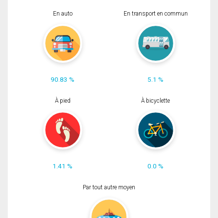
En auto
En transport en commun
90.83 %
5.1 %
À pied
À bicyclette
1.41 %
0.0 %
Par tout autre moyen