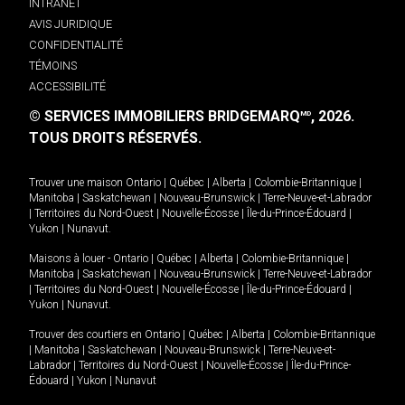
INTRANET
AVIS JURIDIQUE
CONFIDENTIALITÉ
TÉMOINS
ACCESSIBILITÉ
© SERVICES IMMOBILIERS BRIDGEMARQ
, 2026.
MD
TOUS DROITS RÉSERVÉS.
Trouver une maison
Ontario
|
Québec
|
Alberta
|
Colombie-Britannique
|
Manitoba
|
Saskatchewan
|
Nouveau-Brunswick
|
Terre-Neuve-et-Labrador
|
Territoires du Nord-Ouest
|
Nouvelle-Écosse
|
Île-du-Prince-Édouard
|
Yukon
|
Nunavut
.
Maisons à louer -
Ontario
|
Québec
|
Alberta
|
Colombie-Britannique
|
Manitoba
|
Saskatchewan
|
Nouveau-Brunswick
|
Terre-Neuve-et-Labrador
|
Territoires du Nord-Ouest
|
Nouvelle-Écosse
|
Île-du-Prince-Édouard
|
Yukon
|
Nunavut
.
Trouver des courtiers en
Ontario
|
Québec
|
Alberta
|
Colombie-Britannique
|
Manitoba
|
Saskatchewan
|
Nouveau-Brunswick
|
Terre-Neuve-et-
Labrador
|
Territoires du Nord-Ouest
|
Nouvelle-Écosse
|
Île-du-Prince-
Édouard
|
Yukon
|
Nunavut