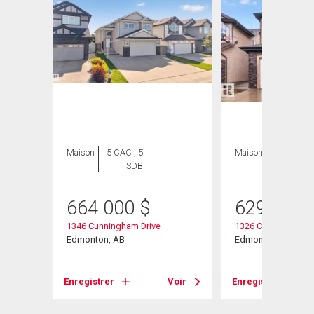
ION
Maison
5 CAC , 5
Maison
4 CAC , 4
SDB
SDB
664 000
$
629 900
1346 Cunningham Drive
1326 Cunningham D
Edmonton, AB
Edmonton, AB
Enregistrer
Voir
Enregistrer
Voir