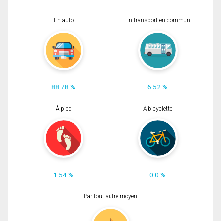
En auto
En transport en commun
88.78 %
6.52 %
À pied
À bicyclette
1.54 %
0.0 %
Par tout autre moyen