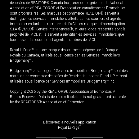
déposées de REALTOR® Canada Inc., une compagnie dont la National
Association of REALTORS® et l'Association canadienne de l’immobilier
sont propriétaires. Les marques de commerce REALTOR® servent à
distinguer les services immobiliers offerts par les courtiers et agents
immobilier en tant que membres de l'ACI. Les marques d'homologation
S.I.A.® /MLS®, Service inter-agences®, et leurs logos respectifs sont la
propriété de l'ACI, et ils servent à identifier les services immobiliers que
fournissent les courtiers et agents membres de l'ACI.
Royal LePage
MD
est une marque de commerce déposée de la Banque
Royale du Canada, utilisée sous licence par les Services immobiliers
Bridgemarq
MD
.
Bridgemarq
MD
et ses logos / Services immobiliers Bridgemarq
MD
sont des
marques de commerce déposées de Residential Income Fund L.P. et sont
utilisées sous licence par Services immobiliers Bridgemarq
MD
Inc.
Copyright 2026 by the REALTORS® Association of Edmonton. All
Rights Reserved. Data is deemed reliable but is not guaranteed accurate
by the REALTORS® Association of Edmonton.
Découvrez la nouvelle application
MD
Royal LePage