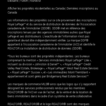
Édouard
|
Yukon
|
Nunavut
Afficher les propriétés résidentielles au Canada
|
Dernières inscriptions au
Canada
Les informations des propriétés sur ce site proviennent des inscriptions
Royal LePage
MD
et du service de distribution de données de l'Association
canadienne de l’immobilier (SDD®). SDD® met en référence des
inscriptions tenues par des agences immobilières autres que Royal
LePage et ses distributeurs. L'exactitude de l'information n'est pas
garantie et devrait être indépendamment vérifiée. La marque DDF®
appartient à l'Association canadienne de l’immobilier (ACI) et identifie le
REALTOR.ca Installation de distribution de données (SDD®).
*Tous les bureaux sont des propriétés indépendantes. Les bureaux
comprenant la mention « Services immobiliers Royal LePage
MD
Ltée »,
incluant sa division « Johnston & Daniel
MD
», « Royal LePage
MD
Credit
Valley Real Estate, Brokerage », « Royal LePage
MD
West Real Estate Services
», « Royal LePage
MD
Sussex », et « Les immeubles Mont-Tremblant »
appartiennent et sont gérés par Bridgemarq Real Estate Services
MD
.
Les marques de commerce MLS® ainsi que les logos qui s'y rapportent
désignent les services professionnels rendus par les membres
REALTORS® de l'ACI en vue de l'achat, de la vente et de la location de
biens immobiliers dans le cadre d'un système de vente collaborative.
REALTOR®, REALTORS® et le logo REALTOR® sont des marques