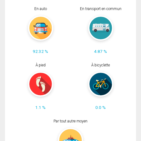
En auto
En transport en commun
92.32 %
4.87 %
À pied
À bicyclette
1.1 %
0.0 %
Par tout autre moyen