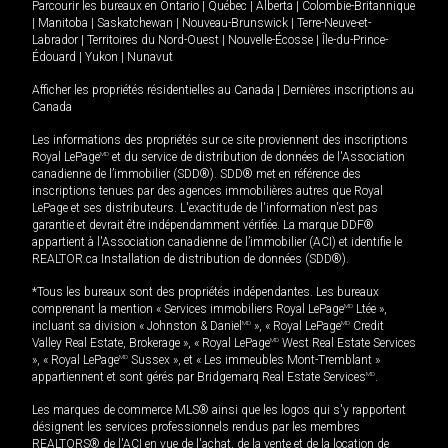
Parcourir les bureaux en
Ontario
|
Québec
|
Alberta
|
Colombie-Britannique
|
Manitoba
|
Saskatchewan
|
Nouveau-Brunswick
|
Terre-Neuve-et-
Labrador
|
Territoires du Nord-Ouest
|
Nouvelle-Écosse
|
Île-du-Prince-
Édouard
|
Yukon
|
Nunavut
Afficher les propriétés résidentielles au Canada
|
Dernières inscriptions au
Canada
Les informations des propriétés sur ce site proviennent des inscriptions
Royal LePage
MD
et du service de distribution de données de l'Association
canadienne de l’immobilier (SDD®). SDD® met en référence des
inscriptions tenues par des agences immobilières autres que Royal
LePage et ses distributeurs. L'exactitude de l'information n'est pas
garantie et devrait être indépendamment vérifiée. La marque DDF®
appartient à l'Association canadienne de l’immobilier (ACI) et identifie le
REALTOR.ca Installation de distribution de données (SDD®).
*Tous les bureaux sont des propriétés indépendantes. Les bureaux
comprenant la mention « Services immobiliers Royal LePage
MD
Ltée »,
incluant sa division « Johnston & Daniel
MD
», « Royal LePage
MD
Credit
Valley Real Estate, Brokerage », « Royal LePage
MD
West Real Estate Services
», « Royal LePage
MD
Sussex », et « Les immeubles Mont-Tremblant »
appartiennent et sont gérés par Bridgemarq Real Estate Services
MD
.
Les marques de commerce MLS® ainsi que les logos qui s'y rapportent
désignent les services professionnels rendus par les membres
REALTORS® de l'ACI en vue de l'achat, de la vente et de la location de