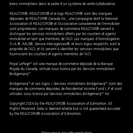
biens immobiliers dans le cadre d'un système de vente collaborative.
REALTOR®, REALTORS® et le logo REALTOR® sont des marques
déposées de REALTOR® Canada Inc., une compagnie dont la National
Association of REALTORS® et l'Association canadienne de l’immobilier
sont propriétaires. Les marques de commerce REALTOR® servent à
distinguer les services immobiliers offerts par les courtiers et agents
immobilier en tant que membres de l'ACI. Les marques d'homologation
S.I.A.® /MLS®, Service inter-agences®, et leurs logos respectifs sont la
propriété de l'ACI, et ils servent à identifier les services immobiliers que
fournissent les courtiers et agents membres de l'ACI.
Royal LePage
MD
est une marque de commerce déposée de la Banque
Royale du Canada, utilisée sous licence par les Services immobiliers
Bridgemarq
MD
.
Bridgemarq
MD
et ses logos / Services immobiliers Bridgemarq
MD
sont des
marques de commerce déposées de Residential Income Fund L.P. et sont
utilisées sous licence par Services immobiliers Bridgemarq
MD
Inc.
Copyright 2026 by the REALTORS® Association of Edmonton. All
Rights Reserved. Data is deemed reliable but is not guaranteed accurate
by the REALTORS® Association of Edmonton.
Découvrez la nouvelle application