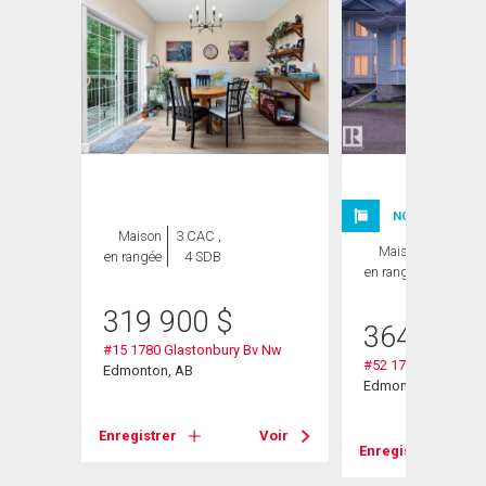
NOUVELLE INSC
Maison
3 CAC ,
Maison
4 CAC ,
en rangée
4 SDB
en rangée
3 SDB
319 900
$
364 900
w
#15 1780 Glastonbury Bv Nw
#52 1780 Glastonb
Edmonton, AB
Edmonton, AB
Voir
Enregistrer
Voir
Enregistrer