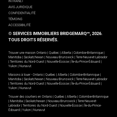
INTRANET
AVIS JURIDIQUE
CONFIDENTIALITÉ
TÉMOINS
ACCESSIBILITÉ
© SERVICES IMMOBILIERS BRIDGEMARQ
, 2026.
MD
TOUS DROITS RÉSERVÉS.
Trouver une maison
Ontario
|
Québec
|
Alberta
|
Colombie-Britannique
|
Manitoba
|
Saskatchewan
|
Nouveau-Brunswick
|
Terre-Neuve-et-Labrador
|
Territoires du Nord-Ouest
|
Nouvelle-Écosse
|
Île-du-Prince-Édouard
|
Yukon
|
Nunavut
.
Maisons à louer -
Ontario
|
Québec
|
Alberta
|
Colombie-Britannique
|
Manitoba
|
Saskatchewan
|
Nouveau-Brunswick
|
Terre-Neuve-et-Labrador
|
Territoires du Nord-Ouest
|
Nouvelle-Écosse
|
Île-du-Prince-Édouard
|
Yukon
|
Nunavut
.
Trouver des courtiers en
Ontario
|
Québec
|
Alberta
|
Colombie-Britannique
|
Manitoba
|
Saskatchewan
|
Nouveau-Brunswick
|
Terre-Neuve-et-
Labrador
|
Territoires du Nord-Ouest
|
Nouvelle-Écosse
|
Île-du-Prince-
Édouard
|
Yukon
|
Nunavut