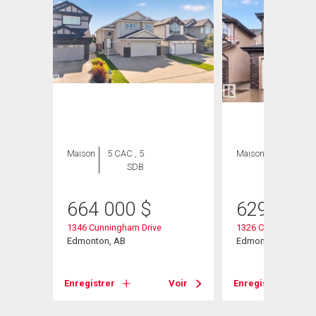
Maison
5 CAC , 5
Maison
4 CAC , 4
SDB
SDB
664 000
$
629 900
t
1346 Cunningham Drive
1326 Cunningham D
Edmonton, AB
Edmonton, AB
Voir
Enregistrer
Voir
Enregistrer