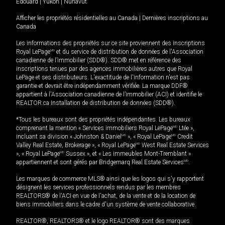
Édouard
|
Yukon
|
Nunavut
Afficher les propriétés résidentielles au Canada
|
Dernières inscriptions au
Canada
Les informations des propriétés sur ce site proviennent des inscriptions
Royal LePage
MD
et du service de distribution de données de l'Association
canadienne de l’immobilier (SDD®). SDD® met en référence des
inscriptions tenues par des agences immobilières autres que Royal
LePage et ses distributeurs. L'exactitude de l'information n'est pas
garantie et devrait être indépendamment vérifiée. La marque DDF®
appartient à l'Association canadienne de l’immobilier (ACI) et identifie le
REALTOR.ca Installation de distribution de données (SDD®).
*Tous les bureaux sont des propriétés indépendantes. Les bureaux
comprenant la mention « Services immobiliers Royal LePage
MD
Ltée »,
incluant sa division « Johnston & Daniel
MD
», « Royal LePage
MD
Credit
Valley Real Estate, Brokerage », « Royal LePage
MD
West Real Estate Services
», « Royal LePage
MD
Sussex », et « Les immeubles Mont-Tremblant »
appartiennent et sont gérés par Bridgemarq Real Estate Services
MD
.
Les marques de commerce MLS® ainsi que les logos qui s'y rapportent
désignent les services professionnels rendus par les membres
REALTORS® de l'ACI en vue de l'achat, de la vente et de la location de
biens immobiliers dans le cadre d'un système de vente collaborative.
REALTOR®, REALTORS® et le logo REALTOR® sont des marques