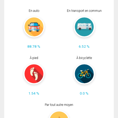
En auto
En transport en commun
88.78 %
6.52 %
À pied
À bicyclette
1.54 %
0.0 %
Par tout autre moyen