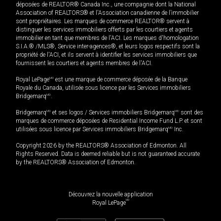
déposées de REALTOR® Canada Inc., une compagnie dont la National
Association of REALTORS® et l'Association canadienne de l’immobilier
sont propriétaires. Les marques de commerce REALTOR® servent à
distinguer les services immobiliers offerts par les courtiers et agents
immobilier en tant que membres de l'ACI. Les marques d'homologation
S.I.A.® /MLS®, Service inter-agences®, et leurs logos respectifs sont la
propriété de l'ACI, et ils servent à identifier les services immobiliers que
fournissent les courtiers et agents membres de l'ACI.
Royal LePage
MD
est une marque de commerce déposée de la Banque
Royale du Canada, utilisée sous licence par les Services immobiliers
Bridgemarq
MD
.
Bridgemarq
MD
et ses logos / Services immobiliers Bridgemarq
MD
sont des
marques de commerce déposées de Residential Income Fund L.P. et sont
utilisées sous licence par Services immobiliers Bridgemarq
MD
Inc.
Copyright 2026 by the REALTORS® Association of Edmonton. All
Rights Reserved. Data is deemed reliable but is not guaranteed accurate
by the REALTORS® Association of Edmonton.
Découvrez la nouvelle application
MD
Royal LePage