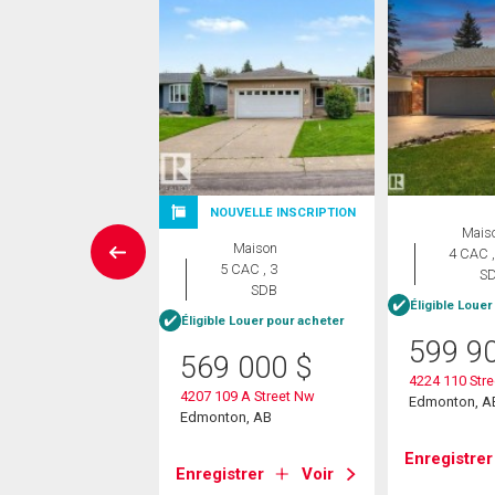
NOUVELLE INSCRIPTION
ropriété
Mais
Maison
 CAC , 1
4 CAC ,
5 CAC , 3
SDB
S
SDB
Éligible Louer
Éligible Louer pour acheter
5 000
$
599 9
569 000
$
827 104a St Nw Nw
4224 110 Stre
on, AB
4207 109 A Street Nw
Edmonton, A
Edmonton, AB
strer
Voir
Enregistrer
Enregistrer
Voir