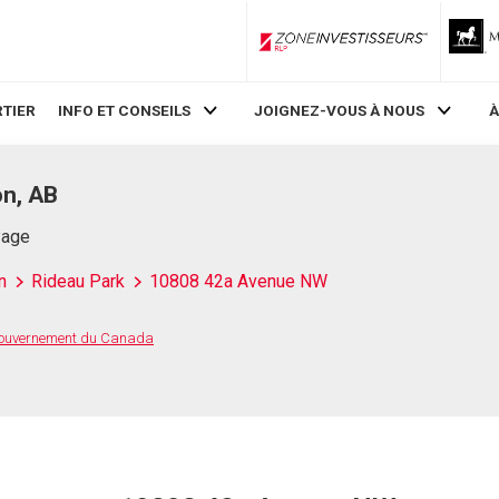
ZoneInvestisseurs RLP
TIER
INFO ET CONSEILS
JOIGNEZ-VOUS À NOUS
À
n, AB
Page
n
Rideau Park
10808 42a Avenue NW
 Gouvernement du Canada