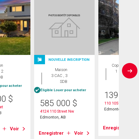
NOUVELLE INSCRIPTION
on
Copropriété
Maison
 2
1 CAC , 1
3 CAC , 3
DB
SDB
SDB
 pour acheter
Éligible Louer pour acheter
139 000
00
$
585 000
$
110 10511 42 Aven
et
Edmonton, AB
4124 110 Street Nw
B
Edmonton, AB
Enregistrer
Voir
Enregistrer
Voir