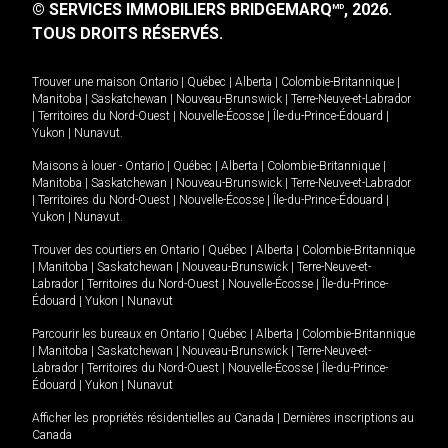
© SERVICES IMMOBILIERS BRIDGEMARQ
, 2026.
MD
TOUS DROITS RÉSERVÉS.
Trouver une maison
Ontario
|
Québec
|
Alberta
|
Colombie-Britannique
|
Manitoba
|
Saskatchewan
|
Nouveau-Brunswick
|
Terre-Neuve-et-Labrador
|
Territoires du Nord-Ouest
|
Nouvelle-Écosse
|
Île-du-Prince-Édouard
|
Yukon
|
Nunavut
.
Maisons à louer -
Ontario
|
Québec
|
Alberta
|
Colombie-Britannique
|
Manitoba
|
Saskatchewan
|
Nouveau-Brunswick
|
Terre-Neuve-et-Labrador
|
Territoires du Nord-Ouest
|
Nouvelle-Écosse
|
Île-du-Prince-Édouard
|
Yukon
|
Nunavut
.
Trouver des courtiers en
Ontario
|
Québec
|
Alberta
|
Colombie-Britannique
|
Manitoba
|
Saskatchewan
|
Nouveau-Brunswick
|
Terre-Neuve-et-
Labrador
|
Territoires du Nord-Ouest
|
Nouvelle-Écosse
|
Île-du-Prince-
Édouard
|
Yukon
|
Nunavut
Parcourir les bureaux en
Ontario
|
Québec
|
Alberta
|
Colombie-Britannique
|
Manitoba
|
Saskatchewan
|
Nouveau-Brunswick
|
Terre-Neuve-et-
Labrador
|
Territoires du Nord-Ouest
|
Nouvelle-Écosse
|
Île-du-Prince-
Édouard
|
Yukon
|
Nunavut
Afficher les propriétés résidentielles au Canada
|
Dernières inscriptions au
Canada