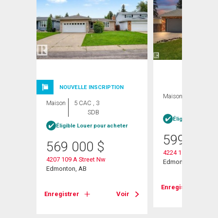
NOUVELLE INSCRIPTION
Maison
4 CAC , 2
Maison
5 CAC , 3
SDB
SDB
Éligible Louer po
Éligible Louer pour acheter
599 900
569 000
$
4224 110 Street
4207 109 A Street Nw
Edmonton, AB
Edmonton, AB
Voir
Enregistrer
Enregistrer
Voir