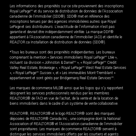
Les informations des propriétés sur ce site proviennent des inscriptions
Royal LePage
MD
et du service de distribution de données de l'Association
canadienne de l’immobilier (SDD®). SDD® met en référence des
inscriptions tenues par des agences immobilières autres que Royal
LePage et ses distributeurs. L'exactitude de l'information n'est pas
garantie et devrait être indépendamment vérifiée. La marque DDF®
appartient à l'Association canadienne de l’immobilier (ACI) et identifie le
REALTOR.ca Installation de distribution de données (SDD®).
*Tous les bureaux sont des propriétés indépendantes. Les bureaux
comprenant la mention « Services immobiliers Royal LePage
MD
Ltée »,
incluant sa division « Johnston & Daniel
MD
», « Royal LePage
MD
Credit
Valley Real Estate, Brokerage », « Royal LePage
MD
West Real Estate Services
», « Royal LePage
MD
Sussex », et « Les immeubles Mont-Tremblant »
appartiennent et sont gérés par Bridgemarq Real Estate Services
MD
.
Les marques de commerce MLS® ainsi que les logos qui s'y rapportent
désignent les services professionnels rendus par les membres
REALTORS® de l'ACI en vue de l'achat, de la vente et de la location de
biens immobiliers dans le cadre d'un système de vente collaborative.
REALTOR®, REALTORS® et le logo REALTOR® sont des marques
déposées de REALTOR® Canada Inc., une compagnie dont la National
Association of REALTORS® et l'Association canadienne de l’immobilier
sont propriétaires. Les marques de commerce REALTOR® servent à
distinguer les services immobiliers offerts par les courtiers et agents