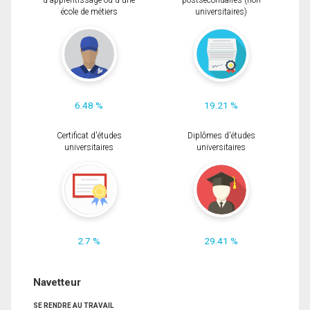
d'apprentissage ou d'une
postsecondaires (non
école de métiers
universitaires)
6.48 %
19.21 %
Certificat d'études
Diplômes d'études
universitaires
universitaires
2.7 %
29.41 %
Navetteur
SE RENDRE AU TRAVAIL