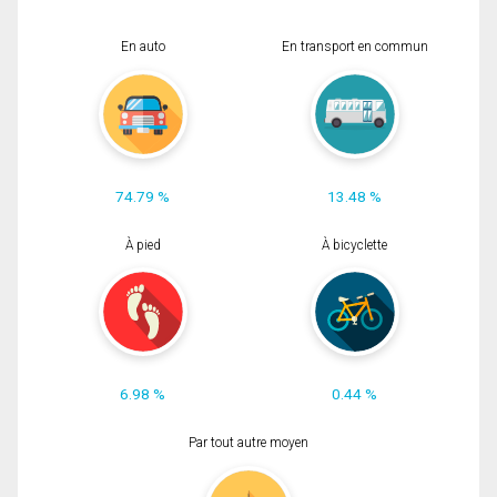
En auto
En transport en commun
74.79 %
13.48 %
À pied
À bicyclette
6.98 %
0.44 %
Par tout autre moyen