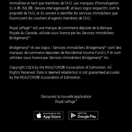
immobilier en tant que membres de l'ACI. Les marques d'homologation
S.I.A.® /MLS®, Service inter-agences®, et leurs logos respectifs sont la
propriété de l'ACI, et ils servent à identifier les services immobiliers que
fournissent les courtiers et agents membres de l'ACI.
Royal LePage
MD
est une marque de commerce déposée de la Banque
Royale du Canada, utilisée sous licence par les Services immobiliers
Bridgemarq
MD
.
Bridgemarq
MD
et ses logos / Services immobiliers Bridgemarq
MD
sont des
marques de commerce déposées de Residential Income Fund L.P. et sont
utilisées sous licence par Services immobiliers Bridgemarq
MD
Inc.
Copyright 2026 by the REALTORS® Association of Edmonton. All
Rights Reserved. Data is deemed reliable but is not guaranteed accurate
by the REALTORS® Association of Edmonton.
Découvrez la nouvelle application
MD
Royal LePage