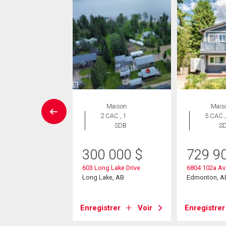
Maison
Maison
Mais
 CAC , 2
2 CAC , 1
5 CAC ,
SDB
SDB
S
e Louer pour acheter
300 000
$
729 9
4 900
$
603 Long Lake Drive
6804 102a A
0 Street
Long Lake, AB
Edmonton, A
on, AB
Enregistrer
Voir
Enregistrer
strer
Voir