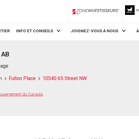
ZoneInvestisseurs RLP
TIER
INFO ET CONSEILS
JOIGNEZ-VOUS À NOUS
À
 AB
Page
n
Fulton Place
10540 65 Street NW
 Gouvernement du Canada