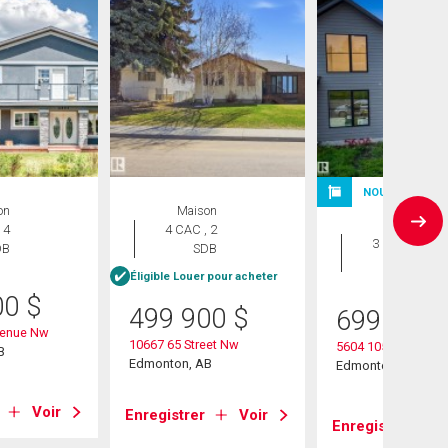
NOUVELLE INS
on
Maison
Maison
 4
4 CAC , 2
3 CAC , 3
DB
SDB
SDB
Éligible Louer pour acheter
00
$
499 900
$
699 900
venue Nw
10667 65 Street Nw
5604 105 Avenue 
B
Edmonton, AB
Edmonton, AB
Voir
Enregistrer
Voir
Enregistrer