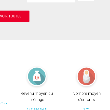
Revenu moyen du
Nombre moyen
ménage
d'enfants
/Cols
147 996.34 $
1.71