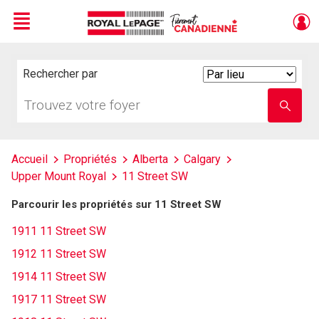
Menu
Live
En Direct
Rechercher par
Search
By
Trouvez
Entrez
votre
le
foyer
nom
de
l'école
Accueil
Propriétés
Alberta
Calgary
Upper Mount Royal
11 Street SW
Parcourir les propriétés sur 11 Street SW
1911 11 Street SW
1912 11 Street SW
1914 11 Street SW
1917 11 Street SW