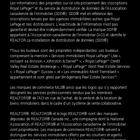
Les informations des propriétés sur ce site proviennent des inscriptions
Royal LePage
MD
et du service de distribution de données de l'Association
canadienne de l’immobilier (SDD®). SDD® met en référence des
inscriptions tenues par des agences immobilières autres que Royal
LePage et ses distributeurs. L'exactitude de l'information n'est pas
garantie et devrait être indépendamment vérifiée. La marque DDF®
appartient à l'Association canadienne de l’immobilier (ACI) et identifie le
REALTOR.ca Installation de distribution de données (SDD®).
*Tous les bureaux sont des propriétés indépendantes. Les bureaux
comprenant la mention « Services immobiliers Royal LePage
MD
Ltée »,
incluant sa division « Johnston & Daniel
MD
», « Royal LePage
MD
Credit
Valley Real Estate, Brokerage », « Royal LePage
MD
West Real Estate Services
», « Royal LePage
MD
Sussex », et « Les immeubles Mont-Tremblant »
appartiennent et sont gérés par Bridgemarq Real Estate Services
MD
.
Les marques de commerce MLS® ainsi que les logos qui s'y rapportent
désignent les services professionnels rendus par les membres
REALTORS® de l'ACI en vue de l'achat, de la vente et de la location de
biens immobiliers dans le cadre d'un système de vente collaborative.
REALTOR®, REALTORS® et le logo REALTOR® sont des marques
déposées de REALTOR® Canada Inc., une compagnie dont la National
Association of REALTORS® et l'Association canadienne de l’immobilier
sont propriétaires. Les marques de commerce REALTOR® servent à
distinguer les services immobiliers offerts par les courtiers et agents