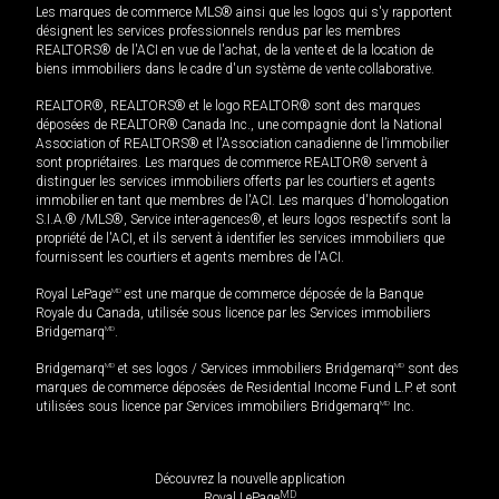
Les marques de commerce MLS® ainsi que les logos qui s'y rapportent
désignent les services professionnels rendus par les membres
REALTORS® de l'ACI en vue de l'achat, de la vente et de la location de
biens immobiliers dans le cadre d'un système de vente collaborative.
REALTOR®, REALTORS® et le logo REALTOR® sont des marques
déposées de REALTOR® Canada Inc., une compagnie dont la National
Association of REALTORS® et l'Association canadienne de l’immobilier
sont propriétaires. Les marques de commerce REALTOR® servent à
distinguer les services immobiliers offerts par les courtiers et agents
immobilier en tant que membres de l'ACI. Les marques d'homologation
S.I.A.® /MLS®, Service inter-agences®, et leurs logos respectifs sont la
propriété de l'ACI, et ils servent à identifier les services immobiliers que
fournissent les courtiers et agents membres de l'ACI.
Royal LePage
MD
est une marque de commerce déposée de la Banque
Royale du Canada, utilisée sous licence par les Services immobiliers
Bridgemarq
MD
.
Bridgemarq
MD
et ses logos / Services immobiliers Bridgemarq
MD
sont des
marques de commerce déposées de Residential Income Fund L.P. et sont
utilisées sous licence par Services immobiliers Bridgemarq
MD
Inc.
Découvrez la nouvelle application
MD
Royal LePage