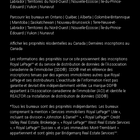
Labrador
|
Territoires du Nord-Ouest
|
Nouvelle-Écosse
|
Île-du-Prince-
Édouard
|
Yukon
|
Nunavut
Parcourir les bureaux en
Ontario
|
Québec
|
Alberta
|
Colombie-Britannique
|
Manitoba
|
Saskatchewan
|
Nouveau-Brunswick
|
Terre-Neuve-et-
Labrador
|
Territoires du Nord-Ouest
|
Nouvelle-Écosse
|
Île-du-Prince-
Édouard
|
Yukon
|
Nunavut
Afficher les propriétés résidentielles au Canada
|
Dernières inscriptions au
Canada
Les informations des propriétés sur ce site proviennent des inscriptions
Royal LePage
MD
et du service de distribution de données de l'Association
canadienne de l’immobilier (SDD®). SDD® met en référence des
inscriptions tenues par des agences immobilières autres que Royal
LePage et ses distributeurs. L'exactitude de l'information n'est pas
garantie et devrait être indépendamment vérifiée. La marque DDF®
appartient à l'Association canadienne de l’immobilier (ACI) et identifie le
REALTOR.ca Installation de distribution de données (SDD®).
*Tous les bureaux sont des propriétés indépendantes. Les bureaux
comprenant la mention « Services immobiliers Royal LePage
MD
Ltée »,
incluant sa division « Johnston & Daniel
MD
», « Royal LePage
MD
Credit
Valley Real Estate, Brokerage », « Royal LePage
MD
West Real Estate Services
», « Royal LePage
MD
Sussex », et « Les immeubles Mont-Tremblant »
appartiennent et sont gérés par Bridgemarq Real Estate Services
MD
.