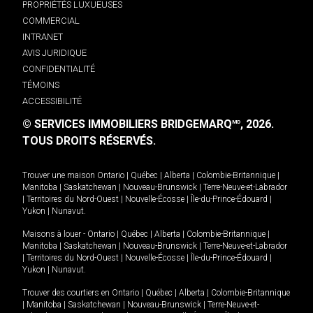
PROPRIÉTÉS LUXUEUSES
COMMERCIAL
INTRANET
AVIS JURIDIQUE
CONFIDENTIALITÉ
TÉMOINS
ACCESSIBILITÉ
© SERVICES IMMOBILIERS BRIDGEMARQ
, 2026.
MD
TOUS DROITS RÉSERVÉS.
Trouver une maison
Ontario
|
Québec
|
Alberta
|
Colombie-Britannique
|
Manitoba
|
Saskatchewan
|
Nouveau-Brunswick
|
Terre-Neuve-et-Labrador
|
Territoires du Nord-Ouest
|
Nouvelle-Écosse
|
Île-du-Prince-Édouard
|
Yukon
|
Nunavut
.
Maisons à louer -
Ontario
|
Québec
|
Alberta
|
Colombie-Britannique
|
Manitoba
|
Saskatchewan
|
Nouveau-Brunswick
|
Terre-Neuve-et-Labrador
|
Territoires du Nord-Ouest
|
Nouvelle-Écosse
|
Île-du-Prince-Édouard
|
Yukon
|
Nunavut
.
Trouver des courtiers en
Ontario
|
Québec
|
Alberta
|
Colombie-Britannique
|
Manitoba
|
Saskatchewan
|
Nouveau-Brunswick
|
Terre-Neuve-et-