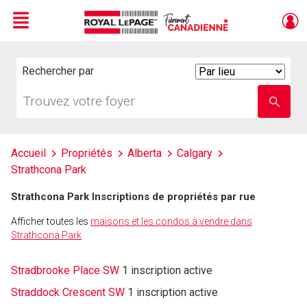
Menu
Live
En Direct
Rechercher par
Search
By
Trouvez
Entrez
votre
le
foyer
nom
de
l'école
Accueil
Propriétés
Alberta
Calgary
Strathcona Park
Strathcona Park Inscriptions de propriétés par rue
Afficher toutes les
maisons et les condos à vendre dans
Strathcona Park
Stradbrooke Place SW
1 inscription active
Straddock Crescent SW
1 inscription active