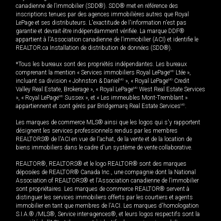
canadienne de l’immobilier (SDD®). SDD® met en référence des
inscriptions tenues par des agences immobilières autres que Royal
LePage et ses distributeurs. L'exactitude de l'information n'est pas
garantie et devrait être indépendamment vérifiée. La marque DDF®
appartient à l'Association canadienne de l’immobilier (ACI) et identifie le
REALTOR.ca Installation de distribution de données (SDD®).
*Tous les bureaux sont des propriétés indépendantes. Les bureaux
comprenant la mention « Services immobiliers Royal LePage
MD
Ltée »,
incluant sa division « Johnston & Daniel
MD
», « Royal LePage
MD
Credit
Valley Real Estate, Brokerage », « Royal LePage
MD
West Real Estate Services
», « Royal LePage
MD
Sussex », et « Les immeubles Mont-Tremblant »
appartiennent et sont gérés par Bridgemarq Real Estate Services
MD
.
Les marques de commerce MLS® ainsi que les logos qui s'y rapportent
désignent les services professionnels rendus par les membres
REALTORS® de l'ACI en vue de l'achat, de la vente et de la location de
biens immobiliers dans le cadre d'un système de vente collaborative.
REALTOR®, REALTORS® et le logo REALTOR® sont des marques
déposées de REALTOR® Canada Inc., une compagnie dont la National
Association of REALTORS® et l'Association canadienne de l’immobilier
sont propriétaires. Les marques de commerce REALTOR® servent à
distinguer les services immobiliers offerts par les courtiers et agents
immobilier en tant que membres de l'ACI. Les marques d'homologation
S.I.A.® /MLS®, Service inter-agences®, et leurs logos respectifs sont la