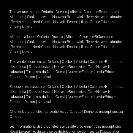
Trouver une maison
Ontario
|
Québec
|
Alberta
|
Colombie-Britannique
|
Manitoba
|
Saskatchewan
|
Nouveau-Brunswick
|
Terre-Neuve-et-Labrador
|
Territoires du Nord-Ouest
|
Nouvelle-Écosse
|
Île-du-Prince-Édouard
|
Yukon
|
Nunavut
.
Maisons à louer -
Ontario
|
Québec
|
Alberta
|
Colombie-Britannique
|
Manitoba
|
Saskatchewan
|
Nouveau-Brunswick
|
Terre-Neuve-et-Labrador
|
Territoires du Nord-Ouest
|
Nouvelle-Écosse
|
Île-du-Prince-Édouard
|
Yukon
|
Nunavut
.
Trouver des courtiers en
Ontario
|
Québec
|
Alberta
|
Colombie-Britannique
|
Manitoba
|
Saskatchewan
|
Nouveau-Brunswick
|
Terre-Neuve-et-
Labrador
|
Territoires du Nord-Ouest
|
Nouvelle-Écosse
|
Île-du-Prince-
Édouard
|
Yukon
|
Nunavut
Parcourir les bureaux en
Ontario
|
Québec
|
Alberta
|
Colombie-Britannique
|
Manitoba
|
Saskatchewan
|
Nouveau-Brunswick
|
Terre-Neuve-et-
Labrador
|
Territoires du Nord-Ouest
|
Nouvelle-Écosse
|
Île-du-Prince-
Édouard
|
Yukon
|
Nunavut
Afficher les propriétés résidentielles au Canada
|
Dernières inscriptions au
Canada
Les informations des propriétés sur ce site proviennent des inscriptions
Royal LePage
MD
et du service de distribution de données de l'Association