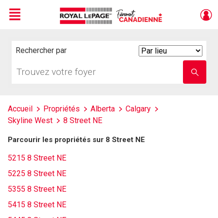
Menu
Live
En Direct
Rechercher par
Search
By
Trouvez
Entrez
votre
le
foyer
nom
de
l'école
Accueil
Propriétés
Alberta
Calgary
Skyline West
8 Street NE
Parcourir les propriétés sur 8 Street NE
5215 8 Street NE
5225 8 Street NE
5355 8 Street NE
5415 8 Street NE