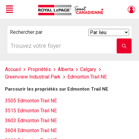
Menu
Live
En Direct
Rechercher par
Search
By
Trouvez
Entrez
votre
le
foyer
nom
de
l'école
Accueil
Propriétés
Alberta
Calgary
Greenview Industrial Park
Edmonton Trail NE
Parcourir les propriétés sur Edmonton Trail NE
3505 Edmonton Trail NE
3515 Edmonton Trail NE
3603 Edmonton Trail NE
3604 Edmonton Trail NE