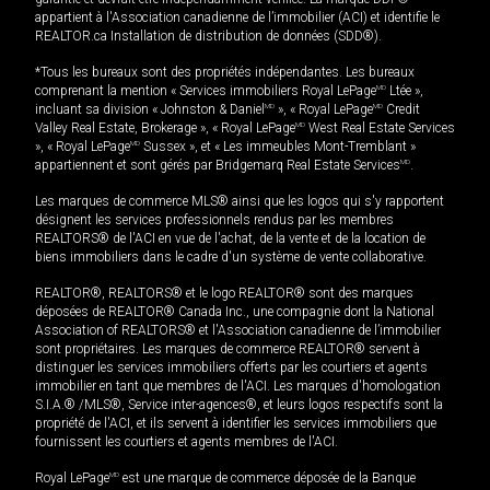
appartient à l'Association canadienne de l’immobilier (ACI) et identifie le
REALTOR.ca Installation de distribution de données (SDD®).
*Tous les bureaux sont des propriétés indépendantes. Les bureaux
comprenant la mention « Services immobiliers Royal LePage
MD
Ltée »,
incluant sa division « Johnston & Daniel
MD
», « Royal LePage
MD
Credit
Valley Real Estate, Brokerage », « Royal LePage
MD
West Real Estate Services
», « Royal LePage
MD
Sussex », et « Les immeubles Mont-Tremblant »
appartiennent et sont gérés par Bridgemarq Real Estate Services
MD
.
Les marques de commerce MLS® ainsi que les logos qui s'y rapportent
désignent les services professionnels rendus par les membres
REALTORS® de l'ACI en vue de l'achat, de la vente et de la location de
biens immobiliers dans le cadre d'un système de vente collaborative.
REALTOR®, REALTORS® et le logo REALTOR® sont des marques
déposées de REALTOR® Canada Inc., une compagnie dont la National
Association of REALTORS® et l'Association canadienne de l’immobilier
sont propriétaires. Les marques de commerce REALTOR® servent à
distinguer les services immobiliers offerts par les courtiers et agents
immobilier en tant que membres de l'ACI. Les marques d'homologation
S.I.A.® /MLS®, Service inter-agences®, et leurs logos respectifs sont la
propriété de l'ACI, et ils servent à identifier les services immobiliers que
fournissent les courtiers et agents membres de l'ACI.
Royal LePage
MD
est une marque de commerce déposée de la Banque