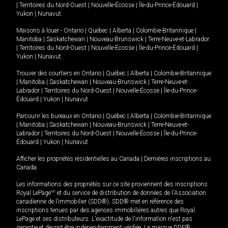
|
Territoires du Nord-Ouest
|
Nouvelle-Écosse
|
Île-du-Prince-Édouard
|
Yukon
|
Nunavut
.
Maisons à louer -
Ontario
|
Québec
|
Alberta
|
Colombie-Britannique
|
Manitoba
|
Saskatchewan
|
Nouveau-Brunswick
|
Terre-Neuve-et-Labrador
|
Territoires du Nord-Ouest
|
Nouvelle-Écosse
|
Île-du-Prince-Édouard
|
Yukon
|
Nunavut
.
Trouver des courtiers en
Ontario
|
Québec
|
Alberta
|
Colombie-Britannique
|
Manitoba
|
Saskatchewan
|
Nouveau-Brunswick
|
Terre-Neuve-et-
Labrador
|
Territoires du Nord-Ouest
|
Nouvelle-Écosse
|
Île-du-Prince-
Édouard
|
Yukon
|
Nunavut
Parcourir les bureaux en
Ontario
|
Québec
|
Alberta
|
Colombie-Britannique
|
Manitoba
|
Saskatchewan
|
Nouveau-Brunswick
|
Terre-Neuve-et-
Labrador
|
Territoires du Nord-Ouest
|
Nouvelle-Écosse
|
Île-du-Prince-
Édouard
|
Yukon
|
Nunavut
Afficher les propriétés résidentielles au Canada
|
Dernières inscriptions au
Canada
Les informations des propriétés sur ce site proviennent des inscriptions
Royal LePage
MD
et du service de distribution de données de l'Association
canadienne de l’immobilier (SDD®). SDD® met en référence des
inscriptions tenues par des agences immobilières autres que Royal
LePage et ses distributeurs. L'exactitude de l'information n'est pas
garantie et devrait être indépendamment vérifiée. La marque DDF®