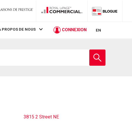
À PROPOS DE NOUS
CONNEXION
EN
Entrez
le
nom
de
l'école
3815 2 Street NE