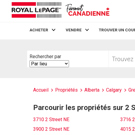
ACHETER
VENDRE
TROUVER UN COU
Live
En Direct
Trouvez
Rechercher par
votre
Search
foyer
By
Accueil
Propriétés
Alberta
Calgary
Gre
Parcourir les propriétés sur 2 
3710 2 Street NE
3716 2
3900 2 Street NE
4015 2