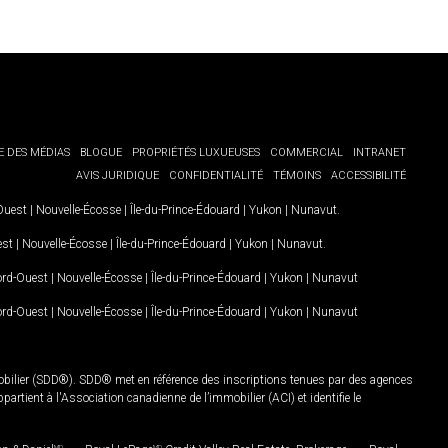
E DES MÉDIAS
BLOGUE
PROPRIÉTÉS LUXUEUSES
COMMERCIAL
INTRANET
AVIS JURIDIQUE
CONFIDENTIALITÉ
TÉMOINS
ACCESSIBILITÉ
-Ouest
|
Nouvelle-Écosse
|
Île-du-Prince-Édouard
|
Yukon
|
Nunavut
.
est
|
Nouvelle-Écosse
|
Île-du-Prince-Édouard
|
Yukon
|
Nunavut
.
Nord-Ouest
|
Nouvelle-Écosse
|
Île-du-Prince-Édouard
|
Yukon
|
Nunavut
Nord-Ouest
|
Nouvelle-Écosse
|
Île-du-Prince-Édouard
|
Yukon
|
Nunavut
mobilier (SDD®). SDD® met en référence des inscriptions tenues par des agences
rtient à l'Association canadienne de l’immobilier (ACI) et identifie le
MD
MD