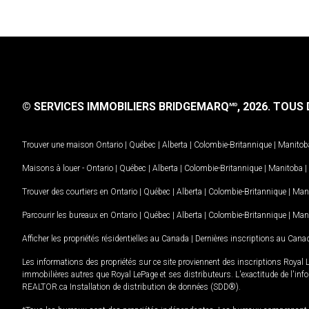
© SERVICES IMMOBILIERS BRIDGEMARQ
, 2026.
TOUS D
MD
Trouver une maison
Ontario
|
Québec
|
Alberta
|
Colombie-Britannique
|
Manitob
Maisons à louer -
Ontario
|
Québec
|
Alberta
|
Colombie-Britannique
|
Manitoba
|
Trouver des courtiers en
Ontario
|
Québec
|
Alberta
|
Colombie-Britannique
|
Man
Parcourir les bureaux en
Ontario
|
Québec
|
Alberta
|
Colombie-Britannique
|
Man
Afficher les propriétés résidentielles au Canada
|
Dernières inscriptions au Cana
Les informations des propriétés sur ce site proviennent des inscriptions Royal 
immobilières autres que Royal LePage et ses distributeurs. L'exactitude de l'info
REALTOR.ca Installation de distribution de données (SDD®).