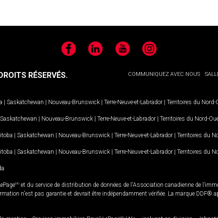
Facebook
LinkedIn
YouTube
Instagram
ROITS RÉSERVÉS.
COMMUNIQUEZ AVEC NOUS
SALL
a
|
Saskatchewan
|
Nouveau-Brunswick
|
Terre-Neuve-et-Labrador
|
Territoires du Nord
Saskatchewan
|
Nouveau-Brunswick
|
Terre-Neuve-et-Labrador
|
Territoires du Nord-Ou
itoba
|
Saskatchewan
|
Nouveau-Brunswick
|
Terre-Neuve-et-Labrador
|
Territoires du 
itoba
|
Saskatchewan
|
Nouveau-Brunswick
|
Terre-Neuve-et-Labrador
|
Territoires du 
da
LePage
MD
et du service de distribution de données de l'Association canadienne de l’im
rmation n'est pas garantie et devrait être indépendamment vérifiée. La marque DDF® appa
MD