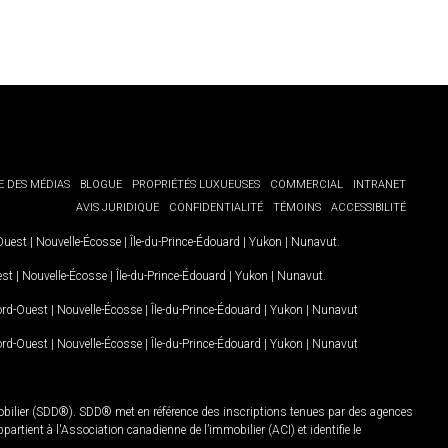
E DES MÉDIAS
BLOGUE
PROPRIÉTÉS LUXUEUSES
COMMERCIAL
INTRANET
AVIS JURIDIQUE
CONFIDENTIALITÉ
TÉMOINS
ACCESSIBILITÉ
-Ouest
|
Nouvelle-Écosse
|
Île-du-Prince-Édouard
|
Yukon
|
Nunavut
.
est
|
Nouvelle-Écosse
|
Île-du-Prince-Édouard
|
Yukon
|
Nunavut
.
Nord-Ouest
|
Nouvelle-Écosse
|
Île-du-Prince-Édouard
|
Yukon
|
Nunavut
Nord-Ouest
|
Nouvelle-Écosse
|
Île-du-Prince-Édouard
|
Yukon
|
Nunavut
mobilier (SDD®). SDD® met en référence des inscriptions tenues par des agences
rtient à l'Association canadienne de l’immobilier (ACI) et identifie le