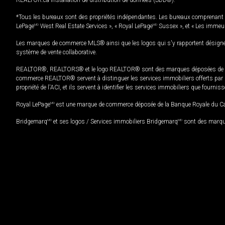
*Tous les bureaux sont des propriétés indépendantes. Les bureaux comprenant 
LePage
MD
West Real Estate Services », « Royal LePage
MD
Sussex », et « Les immeu
Les marques de commerce MLS® ainsi que les logos qui s'y rapportent désignent
système de vente collaborative.
REALTOR®, REALTORS® et le logo REALTOR® sont des marques déposées de REAL
commerce REALTOR® servent à distinguer les services immobiliers offerts par le
propriété de l'ACI, et ils servent à identifier les services immobiliers que fourni
Royal LePage
MD
est une marque de commerce déposée de la Banque Royale du Cana
Bridgemarq
MD
et ses logos / Services immobiliers Bridgemarq
MD
sont des marque