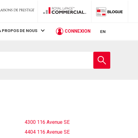
À PROPOS DE NOUS
CONNEXION
EN
Entrez
le
nom
de
l'école
4300 116 Avenue SE
4404 116 Avenue SE