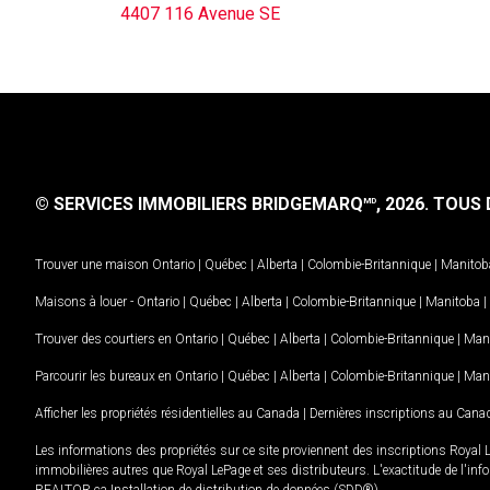
4407 116 Avenue SE
© SERVICES IMMOBILIERS BRIDGEMARQ
, 2026.
TOUS D
MD
Trouver une maison
Ontario
|
Québec
|
Alberta
|
Colombie-Britannique
|
Manitob
Maisons à louer -
Ontario
|
Québec
|
Alberta
|
Colombie-Britannique
|
Manitoba
|
Trouver des courtiers en
Ontario
|
Québec
|
Alberta
|
Colombie-Britannique
|
Man
Parcourir les bureaux en
Ontario
|
Québec
|
Alberta
|
Colombie-Britannique
|
Man
Afficher les propriétés résidentielles au Canada
|
Dernières inscriptions au Cana
Les informations des propriétés sur ce site proviennent des inscriptions Royal 
immobilières autres que Royal LePage et ses distributeurs. L'exactitude de l'info
REALTOR.ca Installation de distribution de données (SDD®).