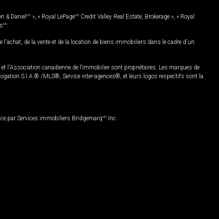
on & Daniel
MD
», « Royal LePage
MD
Credit Valley Real Estate, Brokerage », « Royal
es
MD
.
chat, de la vente et de la location de biens immobiliers dans le cadre d'un
Association canadienne de l’immobilier sont propriétaires. Les marques de
ation S.I.A.® /MLS®, Service inter-agences®, et leurs logos respectifs sont la
nce par Services immobiliers Bridgemarq
MD
Inc.