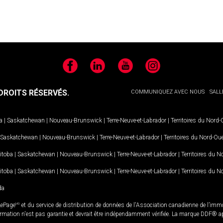
Facebook
LinkedIn
YouTube
Instagram
ROITS RÉSERVÉS.
COMMUNIQUEZ AVEC NOUS
SALL
a
|
Saskatchewan
|
Nouveau-Brunswick
|
Terre-Neuve-et-Labrador
|
Territoires du Nord
Saskatchewan
|
Nouveau-Brunswick
|
Terre-Neuve-et-Labrador
|
Territoires du Nord-Ou
itoba
|
Saskatchewan
|
Nouveau-Brunswick
|
Terre-Neuve-et-Labrador
|
Territoires du 
itoba
|
Saskatchewan
|
Nouveau-Brunswick
|
Terre-Neuve-et-Labrador
|
Territoires du 
da
LePage
MD
et du service de distribution de données de l'Association canadienne de l’im
rmation n'est pas garantie et devrait être indépendamment vérifiée. La marque DDF® appa