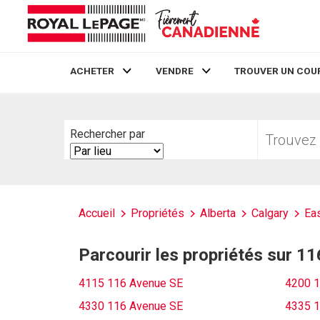
ACHETER
VENDRE
TROUVER UN COU
Live
En Direct
Trouvez
Rechercher par
votre
Search
foyer
By
Accueil
Propriétés
Alberta
Calgary
Eas
Parcourir les propriétés sur 1
4115 116 Avenue SE
4200 1
4330 116 Avenue SE
4335 1