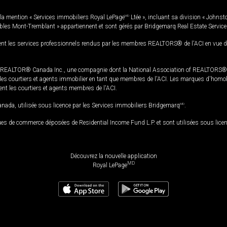
la mention « Services immobiliers Royal LePage
MD
Ltée », incluant sa division « Johnst
bles Mont-Tremblant » appartiennent et sont gérés par Bridgemarq Real Estate Servic
 les services professionnels rendus par les membres REALTORS® de l'ACI en vue de l'a
TOR® Canada Inc., une compagnie dont la National Association of REALTORS® et l'
s courtiers et agents immobilier en tant que membres de l'ACI. Les marques d'homolog
ssent les courtiers et agents membres de l'ACI.
da, utilisée sous licence par les Services immobiliers Bridgemarq
MD
.
s de commerce déposées de Residential Income Fund L.P. et sont utilisées sous lice
Découvrez la nouvelle application
MD
Royal LePage