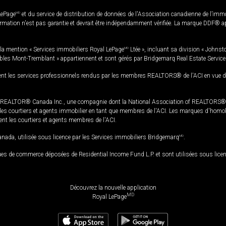
LePage
MD
et du service de distribution de données de l'Association canadienne de l’im
rmation n'est pas garantie et devrait être indépendamment vérifiée. La marque DDF® appa
la mention « Services immobiliers Royal LePage
MD
Ltée », incluant sa division « Johnst
bles Mont-Tremblant » appartiennent et sont gérés par Bridgemarq Real Estate Servic
 les services professionnels rendus par les membres REALTORS® de l'ACI en vue de l'a
TOR® Canada Inc., une compagnie dont la National Association of REALTORS® et l'
s courtiers et agents immobilier en tant que membres de l'ACI. Les marques d'homolog
ssent les courtiers et agents membres de l'ACI.
da, utilisée sous licence par les Services immobiliers Bridgemarq
MD
.
s de commerce déposées de Residential Income Fund L.P. et sont utilisées sous lice
Découvrez la nouvelle application
MD
Royal LePage