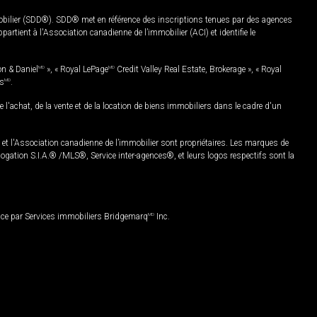
mobilier (SDD®). SDD® met en référence des inscriptions tenues par des agences
rtient à l'Association canadienne de l’immobilier (ACI) et identifie le
on & Daniel
MD
», « Royal LePage
MD
Credit Valley Real Estate, Brokerage », « Royal
es
MD
.
chat, de la vente et de la location de biens immobiliers dans le cadre d'un
Association canadienne de l’immobilier sont propriétaires. Les marques de
ation S.I.A.® /MLS®, Service inter-agences®, et leurs logos respectifs sont la
nce par Services immobiliers Bridgemarq
MD
Inc.