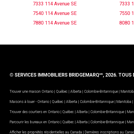
7333 114 Avenue SE
7333 1
7540 114 Avenue SE
7550 1
7880 114 Avenue SE
8080 1
© SERVICES IMMOBILIERS BRIDGEMARQ
, 2026.
TOUS D
MD
Trouver une maison
Ontario
|
Québec
|
Alberta
|
Colombie-Britannique
|
Manitob
Maisons à louer -
Ontario
|
Québec
|
Alberta
|
Colombie-Britannique
|
Manitoba
|
Trouver des courtiers en
Ontario
|
Québec
|
Alberta
|
Colombie-Britannique
|
Man
Parcourir les bureaux en
Ontario
|
Québec
|
Alberta
|
Colombie-Britannique
|
Man
Afficher les propriétés résidentielles au Canada
|
Dernières inscriptions au Cana