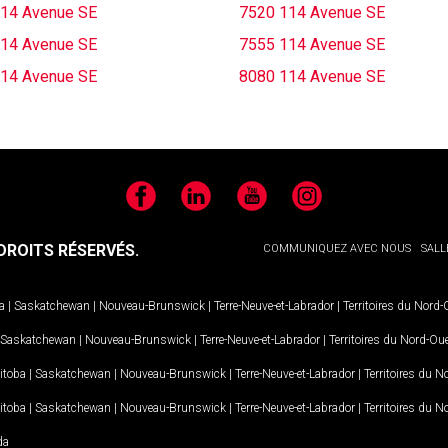
14 Avenue SE
7520 114 Avenue SE
14 Avenue SE
7555 114 Avenue SE
14 Avenue SE
8080 114 Avenue SE
Facebook
LinkedIn
YouTube
Instagram
ROITS RÉSERVÉS.
COMMUNIQUEZ AVEC NOUS
SALL
a
|
Saskatchewan
|
Nouveau-Brunswick
|
Terre-Neuve-et-Labrador
|
Territoires du Nord
Saskatchewan
|
Nouveau-Brunswick
|
Terre-Neuve-et-Labrador
|
Territoires du Nord-Ou
itoba
|
Saskatchewan
|
Nouveau-Brunswick
|
Terre-Neuve-et-Labrador
|
Territoires du 
itoba
|
Saskatchewan
|
Nouveau-Brunswick
|
Terre-Neuve-et-Labrador
|
Territoires du 
da