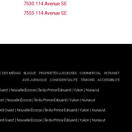
7530 114 Avenue SE
7555 114 Avenue SE
E DES MÉDIAS
BLOGUE
PROPRIÉTÉS LUXUEUSES
COMMERCIAL
INTRANET
AVIS JURIDIQUE
CONFIDENTIALITÉ
TÉMOINS
ACCESSIBILITÉ
-Ouest
|
Nouvelle-Écosse
|
Île-du-Prince-Édouard
|
Yukon
|
Nunavut
.
est
|
Nouvelle-Écosse
|
Île-du-Prince-Édouard
|
Yukon
|
Nunavut
.
Nord-Ouest
|
Nouvelle-Écosse
|
Île-du-Prince-Édouard
|
Yukon
|
Nunavut
Nord-Ouest
|
Nouvelle-Écosse
|
Île-du-Prince-Édouard
|
Yukon
|
Nunavut