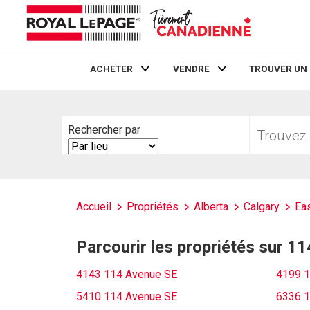
ACHETER
VENDRE
TROUVER UN
Live
En Direct
Trouvez
Rechercher par
votre
Search
foyer
By
Accueil
Propriétés
Alberta
Calgary
Eas
Parcourir les propriétés sur 1
4143 114 Avenue SE
4199 1
5410 114 Avenue SE
6336 1