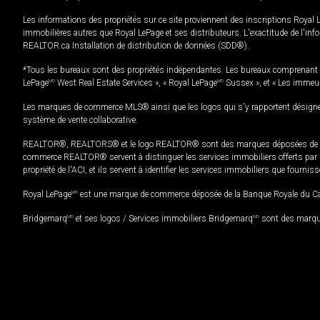
Les informations des propriétés sur ce site proviennent des inscriptions Royal 
immobilières autres que Royal LePage et ses distributeurs. L'exactitude de l'info
REALTOR.ca Installation de distribution de données (SDD®).
*Tous les bureaux sont des propriétés indépendantes. Les bureaux comprenant 
LePage
MD
West Real Estate Services », « Royal LePage
MD
Sussex », et « Les immeu
Les marques de commerce MLS® ainsi que les logos qui s'y rapportent désignent
système de vente collaborative.
REALTOR®, REALTORS® et le logo REALTOR® sont des marques déposées de REAL
commerce REALTOR® servent à distinguer les services immobiliers offerts par le
propriété de l'ACI, et ils servent à identifier les services immobiliers que fourni
Royal LePage
MD
est une marque de commerce déposée de la Banque Royale du Cana
Bridgemarq
MD
et ses logos / Services immobiliers Bridgemarq
MD
sont des marque