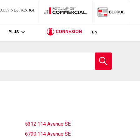
PLUS
CONNEXION
EN
Entrez
le
nom
de
l'école
5312 114 Avenue SE
6790 114 Avenue SE