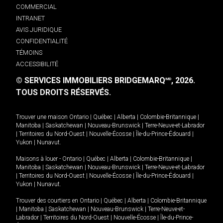
COMMERCIAL
INTRANET
AVIS JURIDIQUE
CONFIDENTIALITÉ
TÉMOINS
ACCESSIBILITÉ
© SERVICES IMMOBILIERS BRIDGEMARQ
, 2026.
MD
TOUS DROITS RÉSERVÉS.
Trouver une maison
Ontario
|
Québec
|
Alberta
|
Colombie-Britannique
|
Manitoba
|
Saskatchewan
|
Nouveau-Brunswick
|
Terre-Neuve-et-Labrador
|
Territoires du Nord-Ouest
|
Nouvelle-Écosse
|
Île-du-Prince-Édouard
|
Yukon
|
Nunavut
.
Maisons à louer -
Ontario
|
Québec
|
Alberta
|
Colombie-Britannique
|
Manitoba
|
Saskatchewan
|
Nouveau-Brunswick
|
Terre-Neuve-et-Labrador
|
Territoires du Nord-Ouest
|
Nouvelle-Écosse
|
Île-du-Prince-Édouard
|
Yukon
|
Nunavut
.
Trouver des courtiers en
Ontario
|
Québec
|
Alberta
|
Colombie-Britannique
|
Manitoba
|
Saskatchewan
|
Nouveau-Brunswick
|
Terre-Neuve-et-
Labrador
|
Territoires du Nord-Ouest
|
Nouvelle-Écosse
|
Île-du-Prince-