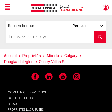
Menu
Live
En Direct
Rechercher par
Search
By
Trouvez
Entrez
votre
le
foyer
nom
de
l'école
Accueil
Propriétés
Alberta
Calgary
Douglasdaleglen
Quarry Villas Se
Facebook
LinkedIn
YouTube
Instagram
COMMUNIQUEZ AVEC NOUS
SALLE DES MÉDIAS
BLOGUE
PROPRIÉTÉS LUXUEUSES