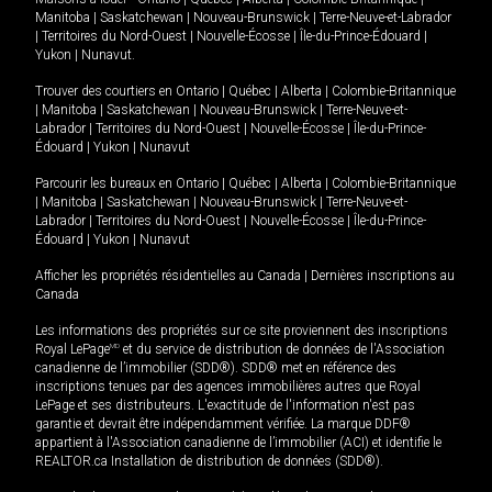
Manitoba
|
Saskatchewan
|
Nouveau-Brunswick
|
Terre-Neuve-et-Labrador
|
Territoires du Nord-Ouest
|
Nouvelle-Écosse
|
Île-du-Prince-Édouard
|
Yukon
|
Nunavut
.
Trouver des courtiers en
Ontario
|
Québec
|
Alberta
|
Colombie-Britannique
|
Manitoba
|
Saskatchewan
|
Nouveau-Brunswick
|
Terre-Neuve-et-
Labrador
|
Territoires du Nord-Ouest
|
Nouvelle-Écosse
|
Île-du-Prince-
Édouard
|
Yukon
|
Nunavut
Parcourir les bureaux en
Ontario
|
Québec
|
Alberta
|
Colombie-Britannique
|
Manitoba
|
Saskatchewan
|
Nouveau-Brunswick
|
Terre-Neuve-et-
Labrador
|
Territoires du Nord-Ouest
|
Nouvelle-Écosse
|
Île-du-Prince-
Édouard
|
Yukon
|
Nunavut
Afficher les propriétés résidentielles au Canada
|
Dernières inscriptions au
Canada
Les informations des propriétés sur ce site proviennent des inscriptions
Royal LePage
MD
et du service de distribution de données de l'Association
canadienne de l’immobilier (SDD®). SDD® met en référence des
inscriptions tenues par des agences immobilières autres que Royal
LePage et ses distributeurs. L'exactitude de l'information n'est pas
garantie et devrait être indépendamment vérifiée. La marque DDF®
appartient à l'Association canadienne de l’immobilier (ACI) et identifie le
REALTOR.ca Installation de distribution de données (SDD®).