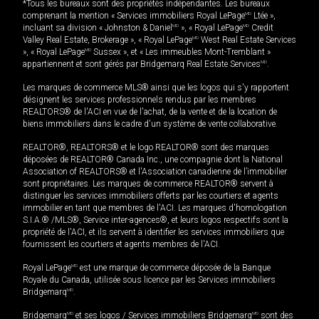
*Tous les bureaux sont des propriétés indépendantes. Les bureaux
comprenant la mention « Services immobiliers Royal LePage
MD
Ltée »,
incluant sa division « Johnston & Daniel
MD
», « Royal LePage
MD
Credit
Valley Real Estate, Brokerage », « Royal LePage
MD
West Real Estate Services
», « Royal LePage
MD
Sussex », et « Les immeubles Mont-Tremblant »
appartiennent et sont gérés par Bridgemarq Real Estate Services
MD
.
Les marques de commerce MLS® ainsi que les logos qui s'y rapportent
désignent les services professionnels rendus par les membres
REALTORS® de l'ACI en vue de l'achat, de la vente et de la location de
biens immobiliers dans le cadre d'un système de vente collaborative.
REALTOR®, REALTORS® et le logo REALTOR® sont des marques
déposées de REALTOR® Canada Inc., une compagnie dont la National
Association of REALTORS® et l'Association canadienne de l’immobilier
sont propriétaires. Les marques de commerce REALTOR® servent à
distinguer les services immobiliers offerts par les courtiers et agents
immobilier en tant que membres de l'ACI. Les marques d'homologation
S.I.A.® /MLS®, Service inter-agences®, et leurs logos respectifs sont la
propriété de l'ACI, et ils servent à identifier les services immobiliers que
fournissent les courtiers et agents membres de l'ACI.
Royal LePage
MD
est une marque de commerce déposée de la Banque
Royale du Canada, utilisée sous licence par les Services immobiliers
Bridgemarq
MD
.
Bridgemarq
MD
et ses logos / Services immobiliers Bridgemarq
MD
sont des