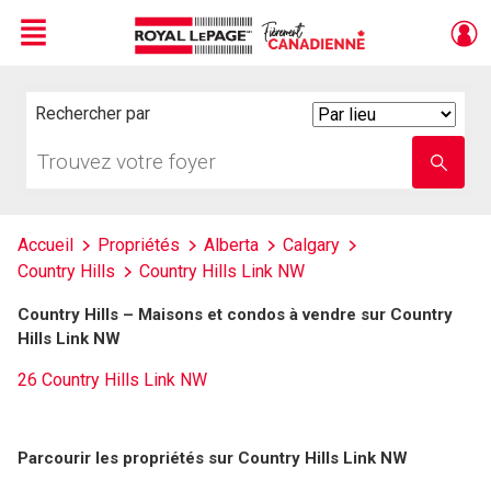
Menu
Live
En Direct
Rechercher par
Search
By
Trouvez
Entrez
votre
le
foyer
nom
de
l'école
Accueil
Propriétés
Alberta
Calgary
Country Hills
Country Hills Link NW
Country Hills – Maisons et condos à vendre sur Country
Hills Link NW
26 Country Hills Link NW
Parcourir les propriétés sur Country Hills Link NW