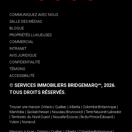
COMMUNIQUEZ AVEC NOUS
SALLE DES MÉDIAS
BLOGUE
PROPRIÉTÉS LUXUEUSES
COMMERCIAL
INTRANET
AVIS JURIDIQUE
CONFIDENTIALITÉ
TÉMOINS
ACCESSIBILITÉ
© SERVICES IMMOBILIERS BRIDGEMARQ
, 2026.
MD
TOUS DROITS RÉSERVÉS.
Trouver une maison
Ontario
|
Québec
|
Alberta
|
Colombie-Britannique
|
Manitoba
|
Saskatchewan
|
Nouveau-Brunswick
|
Terre-Neuve-et-Labrador
|
Territoires du Nord-Ouest
|
Nouvelle-Écosse
|
Île-du-Prince-Édouard
|
Yukon
|
Nunavut
.
Maisons à louer -
Ontario
|
Québec
|
Alberta
|
Colombie-Britannique
|