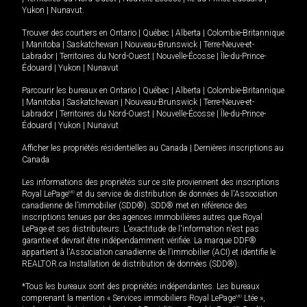
Yukon
|
Nunavut
.
Trouver des courtiers en
Ontario
|
Québec
|
Alberta
|
Colombie-Britannique
|
Manitoba
|
Saskatchewan
|
Nouveau-Brunswick
|
Terre-Neuve-et-
Labrador
|
Territoires du Nord-Ouest
|
Nouvelle-Écosse
|
Île-du-Prince-
Édouard
|
Yukon
|
Nunavut
Parcourir les bureaux en
Ontario
|
Québec
|
Alberta
|
Colombie-Britannique
|
Manitoba
|
Saskatchewan
|
Nouveau-Brunswick
|
Terre-Neuve-et-
Labrador
|
Territoires du Nord-Ouest
|
Nouvelle-Écosse
|
Île-du-Prince-
Édouard
|
Yukon
|
Nunavut
Afficher les propriétés résidentielles au Canada
|
Dernières inscriptions au
Canada
Les informations des propriétés sur ce site proviennent des inscriptions
Royal LePage
MD
et du service de distribution de données de l'Association
canadienne de l’immobilier (SDD®). SDD® met en référence des
inscriptions tenues par des agences immobilières autres que Royal
LePage et ses distributeurs. L'exactitude de l'information n'est pas
garantie et devrait être indépendamment vérifiée. La marque DDF®
appartient à l'Association canadienne de l’immobilier (ACI) et identifie le
REALTOR.ca Installation de distribution de données (SDD®).
*Tous les bureaux sont des propriétés indépendantes. Les bureaux
comprenant la mention « Services immobiliers Royal LePage
MD
Ltée »,