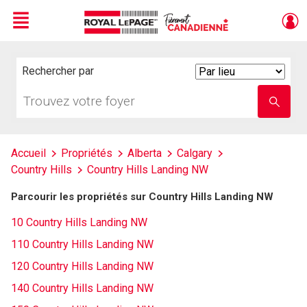
Menu
Live
En Direct
Rechercher par
Search
By
Trouvez
Entrez
votre
le
foyer
nom
de
l'école
Accueil
Propriétés
Alberta
Calgary
Country Hills
Country Hills Landing NW
Parcourir les propriétés sur Country Hills Landing NW
10 Country Hills Landing NW
110 Country Hills Landing NW
120 Country Hills Landing NW
140 Country Hills Landing NW