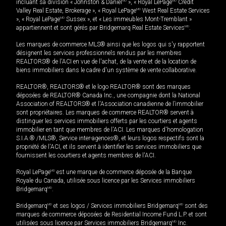
incluant sa division « Johnston & Daniel
MD
», « Royal LePage
MD
Credit
Valley Real Estate, Brokerage », « Royal LePage
MD
West Real Estate Services
», « Royal LePage
MD
Sussex », et « Les immeubles Mont-Tremblant »
appartiennent et sont gérés par Bridgemarq Real Estate Services
MD
.
Les marques de commerce MLS® ainsi que les logos qui s'y rapportent
désignent les services professionnels rendus par les membres
REALTORS® de l'ACI en vue de l'achat, de la vente et de la location de
biens immobiliers dans le cadre d'un système de vente collaborative.
REALTOR®, REALTORS® et le logo REALTOR® sont des marques
déposées de REALTOR® Canada Inc., une compagnie dont la National
Association of REALTORS® et l'Association canadienne de l’immobilier
sont propriétaires. Les marques de commerce REALTOR® servent à
distinguer les services immobiliers offerts par les courtiers et agents
immobilier en tant que membres de l'ACI. Les marques d'homologation
S.I.A.® /MLS®, Service inter-agences®, et leurs logos respectifs sont la
propriété de l'ACI, et ils servent à identifier les services immobiliers que
fournissent les courtiers et agents membres de l'ACI.
Royal LePage
MD
est une marque de commerce déposée de la Banque
Royale du Canada, utilisée sous licence par les Services immobiliers
Bridgemarq
MD
.
Bridgemarq
MD
et ses logos / Services immobiliers Bridgemarq
MD
sont des
marques de commerce déposées de Residential Income Fund L.P. et sont
utilisées sous licence par Services immobiliers Bridgemarq
MD
Inc.