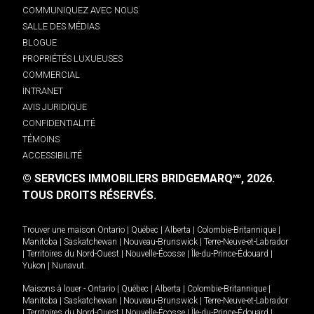
COMMUNIQUEZ AVEC NOUS
SALLE DES MÉDIAS
BLOGUE
PROPRIÉTÉS LUXUEUSES
COMMERCIAL
INTRANET
AVIS JURIDIQUE
CONFIDENTIALITÉ
TÉMOINS
ACCESSIBILITÉ
© SERVICES IMMOBILIERS BRIDGEMARQ
, 2026.
MD
TOUS DROITS RÉSERVÉS.
Trouver une maison
Ontario
|
Québec
|
Alberta
|
Colombie-Britannique
|
Manitoba
|
Saskatchewan
|
Nouveau-Brunswick
|
Terre-Neuve-et-Labrador
|
Territoires du Nord-Ouest
|
Nouvelle-Écosse
|
Île-du-Prince-Édouard
|
Yukon
|
Nunavut
.
Maisons à louer -
Ontario
|
Québec
|
Alberta
|
Colombie-Britannique
|
Manitoba
|
Saskatchewan
|
Nouveau-Brunswick
|
Terre-Neuve-et-Labrador
|
Territoires du Nord-Ouest
|
Nouvelle-Écosse
|
Île-du-Prince-Édouard
|