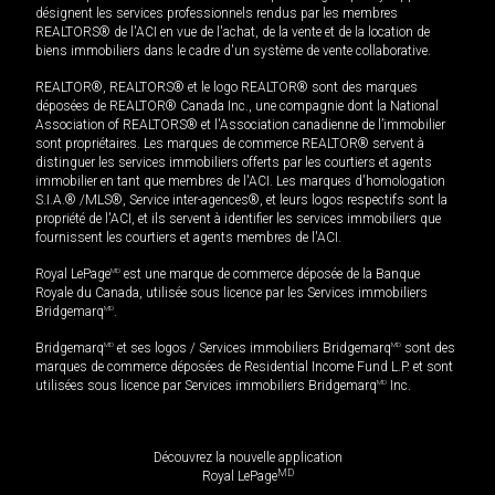
désignent les services professionnels rendus par les membres
REALTORS® de l'ACI en vue de l'achat, de la vente et de la location de
biens immobiliers dans le cadre d'un système de vente collaborative.
REALTOR®, REALTORS® et le logo REALTOR® sont des marques
déposées de REALTOR® Canada Inc., une compagnie dont la National
Association of REALTORS® et l'Association canadienne de l’immobilier
sont propriétaires. Les marques de commerce REALTOR® servent à
distinguer les services immobiliers offerts par les courtiers et agents
immobilier en tant que membres de l'ACI. Les marques d'homologation
S.I.A.® /MLS®, Service inter-agences®, et leurs logos respectifs sont la
propriété de l'ACI, et ils servent à identifier les services immobiliers que
fournissent les courtiers et agents membres de l'ACI.
Royal LePage
MD
est une marque de commerce déposée de la Banque
Royale du Canada, utilisée sous licence par les Services immobiliers
Bridgemarq
MD
.
Bridgemarq
MD
et ses logos / Services immobiliers Bridgemarq
MD
sont des
marques de commerce déposées de Residential Income Fund L.P. et sont
utilisées sous licence par Services immobiliers Bridgemarq
MD
Inc.
Découvrez la nouvelle application
MD
Royal LePage