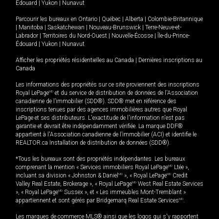
Édouard
|
Yukon
|
Nunavut
Parcourir les bureaux en
Ontario
|
Québec
|
Alberta
|
Colombie-Britannique
|
Manitoba
|
Saskatchewan
|
Nouveau-Brunswick
|
Terre-Neuve-et-
Labrador
|
Territoires du Nord-Ouest
|
Nouvelle-Écosse
|
Île-du-Prince-
Édouard
|
Yukon
|
Nunavut
Afficher les propriétés résidentielles au Canada
|
Dernières inscriptions au
Canada
Les informations des propriétés sur ce site proviennent des inscriptions
Royal LePage
MD
et du service de distribution de données de l'Association
canadienne de l’immobilier (SDD®). SDD® met en référence des
inscriptions tenues par des agences immobilières autres que Royal
LePage et ses distributeurs. L'exactitude de l'information n'est pas
garantie et devrait être indépendamment vérifiée. La marque DDF®
appartient à l'Association canadienne de l’immobilier (ACI) et identifie le
REALTOR.ca Installation de distribution de données (SDD®).
*Tous les bureaux sont des propriétés indépendantes. Les bureaux
comprenant la mention « Services immobiliers Royal LePage
MD
Ltée »,
incluant sa division « Johnston & Daniel
MD
», « Royal LePage
MD
Credit
Valley Real Estate, Brokerage », « Royal LePage
MD
West Real Estate Services
», « Royal LePage
MD
Sussex », et « Les immeubles Mont-Tremblant »
appartiennent et sont gérés par Bridgemarq Real Estate Services
MD
.
Les marques de commerce MLS® ainsi que les logos qui s'y rapportent