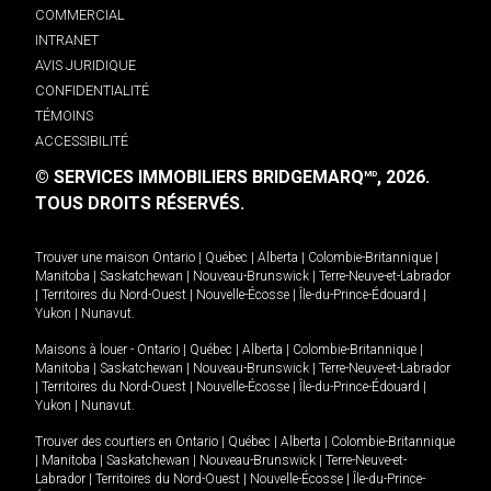
COMMERCIAL
INTRANET
AVIS JURIDIQUE
CONFIDENTIALITÉ
TÉMOINS
ACCESSIBILITÉ
© SERVICES IMMOBILIERS BRIDGEMARQ
, 2026.
MD
TOUS DROITS RÉSERVÉS.
Trouver une maison
Ontario
|
Québec
|
Alberta
|
Colombie-Britannique
|
Manitoba
|
Saskatchewan
|
Nouveau-Brunswick
|
Terre-Neuve-et-Labrador
|
Territoires du Nord-Ouest
|
Nouvelle-Écosse
|
Île-du-Prince-Édouard
|
Yukon
|
Nunavut
.
Maisons à louer -
Ontario
|
Québec
|
Alberta
|
Colombie-Britannique
|
Manitoba
|
Saskatchewan
|
Nouveau-Brunswick
|
Terre-Neuve-et-Labrador
|
Territoires du Nord-Ouest
|
Nouvelle-Écosse
|
Île-du-Prince-Édouard
|
Yukon
|
Nunavut
.
Trouver des courtiers en
Ontario
|
Québec
|
Alberta
|
Colombie-Britannique
|
Manitoba
|
Saskatchewan
|
Nouveau-Brunswick
|
Terre-Neuve-et-
Labrador
|
Territoires du Nord-Ouest
|
Nouvelle-Écosse
|
Île-du-Prince-