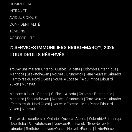
COMMERCIAL
INTRANET
AVIS JURIDIQUE
CONFIDENTIALITÉ
TÉMOINS
ACCESSIBILITÉ
© SERVICES IMMOBILIERS BRIDGEMARQ
, 2026.
MD
TOUS DROITS RÉSERVÉS.
Trouver une maison
Ontario
|
Québec
|
Alberta
|
Colombie-Britannique
|
Manitoba
|
Saskatchewan
|
Nouveau-Brunswick
|
Terre-Neuve-et-Labrador
|
Territoires du Nord-Ouest
|
Nouvelle-Écosse
|
Île-du-Prince-Édouard
|
Yukon
|
Nunavut
.
Maisons à louer -
Ontario
|
Québec
|
Alberta
|
Colombie-Britannique
|
Manitoba
|
Saskatchewan
|
Nouveau-Brunswick
|
Terre-Neuve-et-Labrador
|
Territoires du Nord-Ouest
|
Nouvelle-Écosse
|
Île-du-Prince-Édouard
|
Yukon
|
Nunavut
.
Trouver des courtiers en
Ontario
|
Québec
|
Alberta
|
Colombie-Britannique
|
Manitoba
|
Saskatchewan
|
Nouveau-Brunswick
|
Terre-Neuve-et-
Labrador
|
Territoires du Nord-Ouest
|
Nouvelle-Écosse
|
Île-du-Prince-