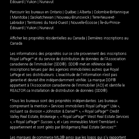
Édouard
|
Yukon
|
Nunavut
Parcourir les bureaux en
Ontario
|
Québec
|
Alberta
|
Colombie-Britannique
|
Manitoba
|
Saskatchewan
|
Nouveau-Brunswick
|
Terre-Neuve-et-
Labrador
|
Territoires du Nord-Ouest
|
Nouvelle-Écosse
|
Île-du-Prince-
Édouard
|
Yukon
|
Nunavut
Afficher les propriétés résidentielles au Canada
|
Dernières inscriptions au
Canada
Les informations des propriétés sur ce site proviennent des inscriptions
Royal LePage
MD
et du service de distribution de données de l'Association
canadienne de l’immobilier (SDD®). SDD® met en référence des
inscriptions tenues par des agences immobilières autres que Royal
LePage et ses distributeurs. L'exactitude de l'information n'est pas
garantie et devrait être indépendamment vérifiée. La marque DDF®
appartient à l'Association canadienne de l’immobilier (ACI) et identifie le
REALTOR.ca Installation de distribution de données (SDD®).
*Tous les bureaux sont des propriétés indépendantes. Les bureaux
comprenant la mention « Services immobiliers Royal LePage
MD
Ltée »,
incluant sa division « Johnston & Daniel
MD
», « Royal LePage
MD
Credit
Valley Real Estate, Brokerage », « Royal LePage
MD
West Real Estate Services
», « Royal LePage
MD
Sussex », et « Les immeubles Mont-Tremblant »
appartiennent et sont gérés par Bridgemarq Real Estate Services
MD
.
Les marques de commerce MLS® ainsi que les logos qui s'y rapportent