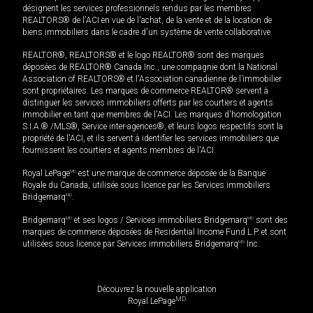
désignent les services professionnels rendus par les membres
REALTORS® de l'ACI en vue de l'achat, de la vente et de la location de
biens immobiliers dans le cadre d'un système de vente collaborative.
REALTOR®, REALTORS® et le logo REALTOR® sont des marques
déposées de REALTOR® Canada Inc., une compagnie dont la National
Association of REALTORS® et l'Association canadienne de l’immobilier
sont propriétaires. Les marques de commerce REALTOR® servent à
distinguer les services immobiliers offerts par les courtiers et agents
immobilier en tant que membres de l'ACI. Les marques d'homologation
S.I.A.® /MLS®, Service inter-agences®, et leurs logos respectifs sont la
propriété de l'ACI, et ils servent à identifier les services immobiliers que
fournissent les courtiers et agents membres de l'ACI.
Royal LePage
MD
est une marque de commerce déposée de la Banque
Royale du Canada, utilisée sous licence par les Services immobiliers
Bridgemarq
MD
.
Bridgemarq
MD
et ses logos / Services immobiliers Bridgemarq
MD
sont des
marques de commerce déposées de Residential Income Fund L.P. et sont
utilisées sous licence par Services immobiliers Bridgemarq
MD
Inc.
Découvrez la nouvelle application
MD
Royal LePage