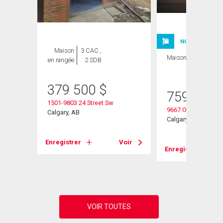
ION
NOUVELLE INSC
Maison
3 CAC ,
Maison
4 CAC , 2
en rangée
2 SDB
SDB
379 500
$
759 900
1501-9803 24 Street Sw
9667 Oakhill Drive 
Calgary, AB
Calgary, AB
Enregistrer
Voir
Voir
Enregistrer