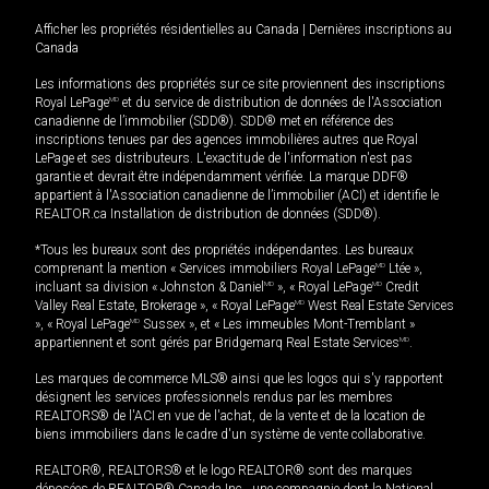
Afficher les propriétés résidentielles au Canada
|
Dernières inscriptions au
Canada
Les informations des propriétés sur ce site proviennent des inscriptions
Royal LePage
MD
et du service de distribution de données de l'Association
canadienne de l’immobilier (SDD®). SDD® met en référence des
inscriptions tenues par des agences immobilières autres que Royal
LePage et ses distributeurs. L'exactitude de l'information n'est pas
garantie et devrait être indépendamment vérifiée. La marque DDF®
appartient à l'Association canadienne de l’immobilier (ACI) et identifie le
REALTOR.ca Installation de distribution de données (SDD®).
*Tous les bureaux sont des propriétés indépendantes. Les bureaux
comprenant la mention « Services immobiliers Royal LePage
MD
Ltée »,
incluant sa division « Johnston & Daniel
MD
», « Royal LePage
MD
Credit
Valley Real Estate, Brokerage », « Royal LePage
MD
West Real Estate Services
», « Royal LePage
MD
Sussex », et « Les immeubles Mont-Tremblant »
appartiennent et sont gérés par Bridgemarq Real Estate Services
MD
.
Les marques de commerce MLS® ainsi que les logos qui s'y rapportent
désignent les services professionnels rendus par les membres
REALTORS® de l'ACI en vue de l'achat, de la vente et de la location de
biens immobiliers dans le cadre d'un système de vente collaborative.
REALTOR®, REALTORS® et le logo REALTOR® sont des marques
déposées de REALTOR® Canada Inc., une compagnie dont la National