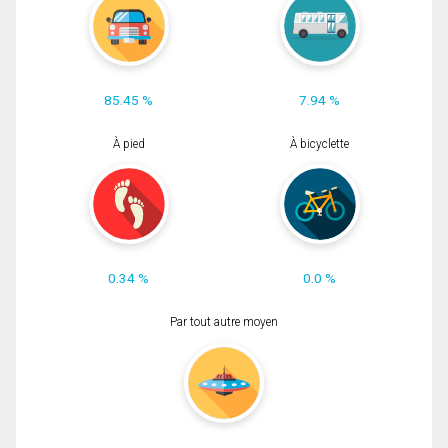
85.45 %
7.94 %
À pied
À bicyclette
0.34 %
0.0 %
Par tout autre moyen