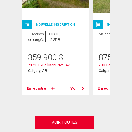
NOUVELLE INSCRIPTION
NOUVELLE INSC
Maison
3 CAC ,
Maison
3 CAC , 3
en rangée
2 SDB
SDB
359 900
$
875 000
71-2815 Palliser Drive Sw
230 Oakwood Plac
Calgary, AB
Calgary, AB
Enregistrer
Voir
Enregistrer
Voir