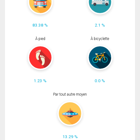
83.38 %
2.1 %
À pied
À bicyclette
1.23 %
0.0 %
Par tout autre moyen
13.29 %