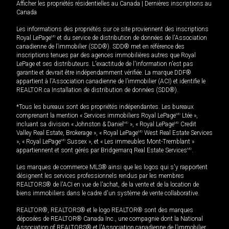
Afficher les propriétés résidentielles au Canada
|
Dernières inscriptions au
Canada
Les informations des propriétés sur ce site proviennent des inscriptions
Royal LePage
MD
et du service de distribution de données de l'Association
canadienne de l’immobilier (SDD®). SDD® met en référence des
inscriptions tenues par des agences immobilières autres que Royal
LePage et ses distributeurs. L'exactitude de l'information n'est pas
garantie et devrait être indépendamment vérifiée. La marque DDF®
appartient à l'Association canadienne de l’immobilier (ACI) et identifie le
REALTOR.ca Installation de distribution de données (SDD®).
*Tous les bureaux sont des propriétés indépendantes. Les bureaux
comprenant la mention « Services immobiliers Royal LePage
MD
Ltée »,
incluant sa division « Johnston & Daniel
MD
», « Royal LePage
MD
Credit
Valley Real Estate, Brokerage », « Royal LePage
MD
West Real Estate Services
», « Royal LePage
MD
Sussex », et « Les immeubles Mont-Tremblant »
appartiennent et sont gérés par Bridgemarq Real Estate Services
MD
.
Les marques de commerce MLS® ainsi que les logos qui s'y rapportent
désignent les services professionnels rendus par les membres
REALTORS® de l'ACI en vue de l'achat, de la vente et de la location de
biens immobiliers dans le cadre d'un système de vente collaborative.
REALTOR®, REALTORS® et le logo REALTOR® sont des marques
déposées de REALTOR® Canada Inc., une compagnie dont la National
Association of REALTORS® et l'Association canadienne de l’immobilier