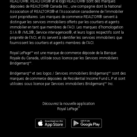
REALTOR®, REALTORS® et le logo REALTOR® sont des marques
déposées de REALTOR® Canada Inc., une compagnie dont la National
Association of REALTORS® et l'Association canadienne de l’immobilier
sont propriétaires. Les marques de commerce REALTOR® servent à
distinguer les services immobiliers offerts par les courtiers et agents
immobilier en tant que membres de l'ACI. Les marques d'homologation
S.I.A.® /MLS®, Service inter-agences®, et leurs logos respectifs sont la
propriété de l'ACI, et ils servent à identifier les services immobiliers que
fournissent les courtiers et agents membres de l'ACI.
Royal LePage
MD
est une marque de commerce déposée de la Banque
Royale du Canada, utilisée sous licence par les Services immobiliers
Bridgemarq
MD
.
Bridgemarq
MD
et ses logos / Services immobiliers Bridgemarq
MD
sont des
marques de commerce déposées de Residential Income Fund L.P. et sont
utilisées sous licence par Services immobiliers Bridgemarq
MD
Inc.
Découvrez la nouvelle application
MD
Royal LePage