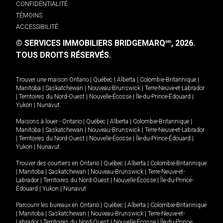
CONFIDENTIALITÉ
TÉMOINS
ACCESSIBILITÉ
© SERVICES IMMOBILIERS BRIDGEMARQ
, 2026.
MD
TOUS DROITS RÉSERVÉS.
Trouver une maison
Ontario
|
Québec
|
Alberta
|
Colombie-Britannique
|
Manitoba
|
Saskatchewan
|
Nouveau-Brunswick
|
Terre-Neuve-et-Labrador
|
Territoires du Nord-Ouest
|
Nouvelle-Écosse
|
Île-du-Prince-Édouard
|
Yukon
|
Nunavut
.
Maisons à louer -
Ontario
|
Québec
|
Alberta
|
Colombie-Britannique
|
Manitoba
|
Saskatchewan
|
Nouveau-Brunswick
|
Terre-Neuve-et-Labrador
|
Territoires du Nord-Ouest
|
Nouvelle-Écosse
|
Île-du-Prince-Édouard
|
Yukon
|
Nunavut
.
Trouver des courtiers en
Ontario
|
Québec
|
Alberta
|
Colombie-Britannique
|
Manitoba
|
Saskatchewan
|
Nouveau-Brunswick
|
Terre-Neuve-et-
Labrador
|
Territoires du Nord-Ouest
|
Nouvelle-Écosse
|
Île-du-Prince-
Édouard
|
Yukon
|
Nunavut
Parcourir les bureaux en
Ontario
|
Québec
|
Alberta
|
Colombie-Britannique
|
Manitoba
|
Saskatchewan
|
Nouveau-Brunswick
|
Terre-Neuve-et-
Labrador
|
Territoires du Nord-Ouest
|
Nouvelle-Écosse
|
Île-du-Prince-