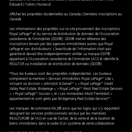
Édouard
|
Yukon
|
Nunavut
Afficher les propriétés résidentielles au Canada
|
Dernières inscriptions au
Canada
Les informations des propriétés sur ce site proviennent des inscriptions
Royal LePage
MD
et du service de distribution de données de l'Association
canadienne de l’immobilier (SDD®). SDD® met en référence des
inscriptions tenues par des agences immobilières autres que Royal
LePage et ses distributeurs. L'exactitude de l'information n'est pas
garantie et devrait être indépendamment vérifiée. La marque DDF®
appartient à l'Association canadienne de l’immobilier (ACI) et identifie le
REALTOR.ca Installation de distribution de données (SDD®).
*Tous les bureaux sont des propriétés indépendantes. Les bureaux
comprenant la mention « Services immobiliers Royal LePage
MD
Ltée »,
incluant sa division « Johnston & Daniel
MD
», « Royal LePage
MD
Credit
Valley Real Estate, Brokerage », « Royal LePage
MD
West Real Estate Services
», « Royal LePage
MD
Sussex », et « Les immeubles Mont-Tremblant »
appartiennent et sont gérés par Bridgemarq Real Estate Services
MD
.
Les marques de commerce MLS® ainsi que les logos qui s'y rapportent
désignent les services professionnels rendus par les membres
REALTORS® de l'ACI en vue de l'achat, de la vente et de la location de
biens immobiliers dans le cadre d'un système de vente collaborative.