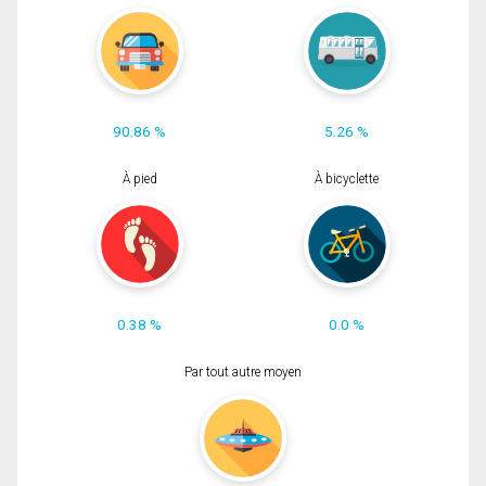
90.86 %
5.26 %
À pied
À bicyclette
0.38 %
0.0 %
Par tout autre moyen