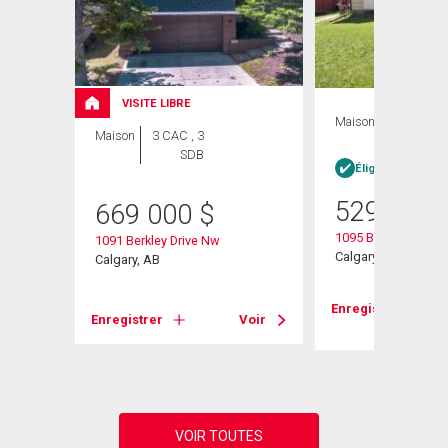
VISITE LIBRE
Maison
4 CAC , 3
Maison
3 CAC , 3
SDB
SDB
heter
Éligible Louer po
529 900
669 000
$
1095 Berkley Drive 
1091 Berkley Drive Nw
Calgary, AB
Calgary, AB
Voir
Enregistrer
Enregistrer
Voir