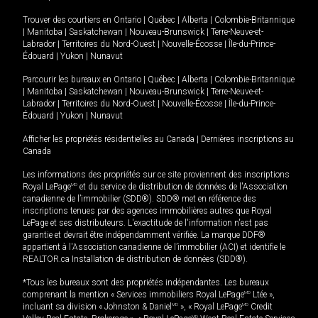
Trouver des courtiers en
Ontario
|
Québec
|
Alberta
|
Colombie-Britannique
|
Manitoba
|
Saskatchewan
|
Nouveau-Brunswick
|
Terre-Neuve-et-
Labrador
|
Territoires du Nord-Ouest
|
Nouvelle-Écosse
|
Île-du-Prince-
Édouard
|
Yukon
|
Nunavut
Parcourir les bureaux en
Ontario
|
Québec
|
Alberta
|
Colombie-Britannique
|
Manitoba
|
Saskatchewan
|
Nouveau-Brunswick
|
Terre-Neuve-et-
Labrador
|
Territoires du Nord-Ouest
|
Nouvelle-Écosse
|
Île-du-Prince-
Édouard
|
Yukon
|
Nunavut
Afficher les propriétés résidentielles au Canada
|
Dernières inscriptions au
Canada
Les informations des propriétés sur ce site proviennent des inscriptions
Royal LePage
MD
et du service de distribution de données de l'Association
canadienne de l’immobilier (SDD®). SDD® met en référence des
inscriptions tenues par des agences immobilières autres que Royal
LePage et ses distributeurs. L'exactitude de l'information n'est pas
garantie et devrait être indépendamment vérifiée. La marque DDF®
appartient à l'Association canadienne de l’immobilier (ACI) et identifie le
REALTOR.ca Installation de distribution de données (SDD®).
*Tous les bureaux sont des propriétés indépendantes. Les bureaux
comprenant la mention « Services immobiliers Royal LePage
MD
Ltée »,
incluant sa division « Johnston & Daniel
MD
», « Royal LePage
MD
Credit
MD