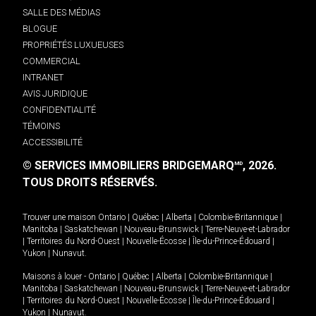
SALLE DES MÉDIAS
BLOGUE
PROPRIÉTÉS LUXUEUSES
COMMERCIAL
INTRANET
AVIS JURIDIQUE
CONFIDENTIALITÉ
TÉMOINS
ACCESSIBILITÉ
© SERVICES IMMOBILIERS BRIDGEMARQ
, 2026.
MD
TOUS DROITS RÉSERVÉS.
Trouver une maison
Ontario
|
Québec
|
Alberta
|
Colombie-Britannique
|
Manitoba
|
Saskatchewan
|
Nouveau-Brunswick
|
Terre-Neuve-et-Labrador
|
Territoires du Nord-Ouest
|
Nouvelle-Écosse
|
Île-du-Prince-Édouard
|
Yukon
|
Nunavut
.
Maisons à louer -
Ontario
|
Québec
|
Alberta
|
Colombie-Britannique
|
Manitoba
|
Saskatchewan
|
Nouveau-Brunswick
|
Terre-Neuve-et-Labrador
|
Territoires du Nord-Ouest
|
Nouvelle-Écosse
|
Île-du-Prince-Édouard
|
Yukon
|
Nunavut
.