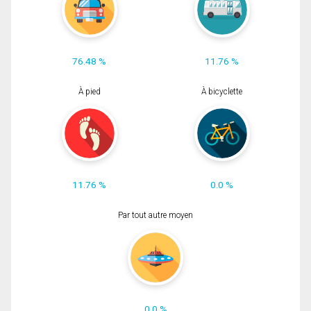
76.48 %
11.76 %
À pied
À bicyclette
11.76 %
0.0 %
Par tout autre moyen
0.0 %