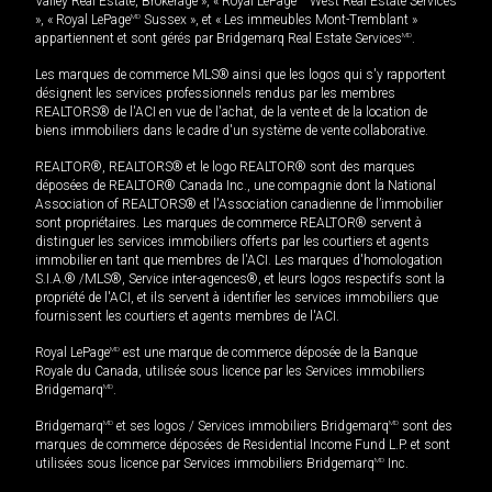
Valley Real Estate, Brokerage », « Royal LePage
West Real Estate Services
», « Royal LePage
MD
Sussex », et « Les immeubles Mont-Tremblant »
appartiennent et sont gérés par Bridgemarq Real Estate Services
MD
.
Les marques de commerce MLS® ainsi que les logos qui s'y rapportent
désignent les services professionnels rendus par les membres
REALTORS® de l'ACI en vue de l'achat, de la vente et de la location de
biens immobiliers dans le cadre d'un système de vente collaborative.
REALTOR®, REALTORS® et le logo REALTOR® sont des marques
déposées de REALTOR® Canada Inc., une compagnie dont la National
Association of REALTORS® et l'Association canadienne de l’immobilier
sont propriétaires. Les marques de commerce REALTOR® servent à
distinguer les services immobiliers offerts par les courtiers et agents
immobilier en tant que membres de l'ACI. Les marques d'homologation
S.I.A.® /MLS®, Service inter-agences®, et leurs logos respectifs sont la
propriété de l'ACI, et ils servent à identifier les services immobiliers que
fournissent les courtiers et agents membres de l'ACI.
Royal LePage
MD
est une marque de commerce déposée de la Banque
Royale du Canada, utilisée sous licence par les Services immobiliers
Bridgemarq
MD
.
Bridgemarq
MD
et ses logos / Services immobiliers Bridgemarq
MD
sont des
marques de commerce déposées de Residential Income Fund L.P. et sont
utilisées sous licence par Services immobiliers Bridgemarq
MD
Inc.