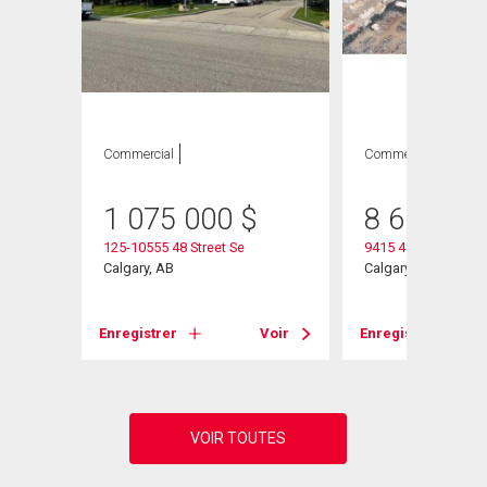
Commercial
Commercial
1 075 000
$
8 600 00
125-10555 48 Street Se
9415 48 Street Se
Calgary, AB
Calgary, AB
Voir
Enregistrer
Voir
Enregistrer