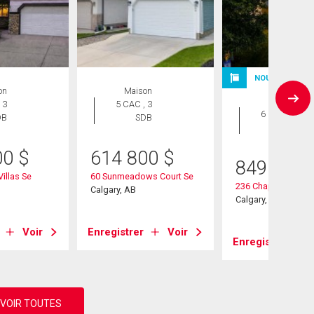
NOUVELLE INS
on
Maison
Maison
 3
5 CAC , 3
6 CAC , 4
DB
SDB
SDB
00
$
614 800
$
849 900
Villas Se
60 Sunmeadows Court Se
236 Chaparral Drive
Calgary, AB
Calgary, AB
Voir
Enregistrer
Voir
Enregistrer