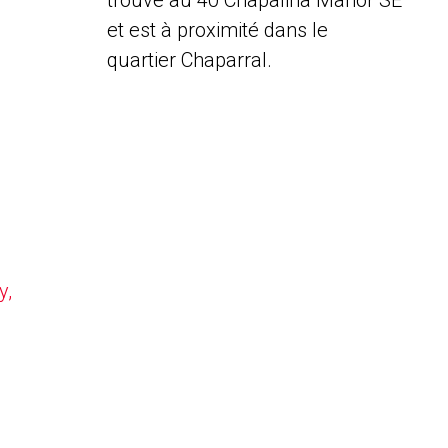
trouve au 40 Chapalina Manor SE
et est à proximité dans le
quartier Chaparral.
y,