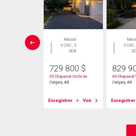
Maison
Maison
Mais
 CAC , 3
4 CAC , 3
3 CAC ,
SDB
SDB
S
e Louer pour acheter
729 800
$
829 9
9 900
$
35 Chaparral Circle Se
69 Chaparral 
verton Glen Road Sw
Calgary, AB
Calgary, AB
, AB
Enregistrer
Voir
Enregistrer
strer
Voir