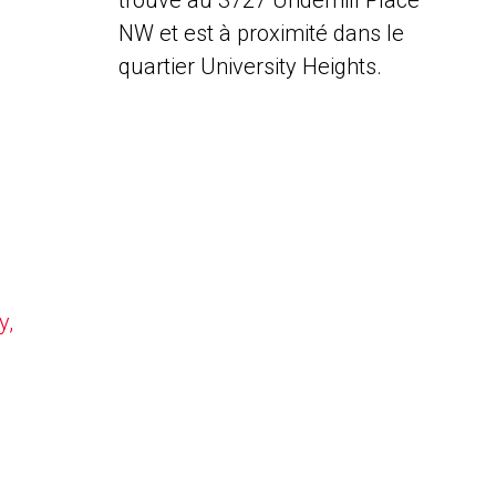
trouve au 3727 Underhill Place
NW et est à proximité dans le
quartier University Heights.
y,