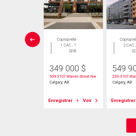
ropriété
Copropriété
Coproprié
 CAC , 3
1 CAC , 1
2 CAC ,
SDB
SDB
S
9 900
$
349 000
$
549 9
0 Thirsk Street Nw
509-3107 Warren Street Nw
233-3107 War
, AB
Calgary, AB
Calgary, AB
strer
Voir
Enregistrer
Voir
Enregistrer