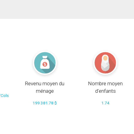
Revenu moyen du
Nombre moyen
ménage
d'enfants
/Cols
199 381.78 $
1.74