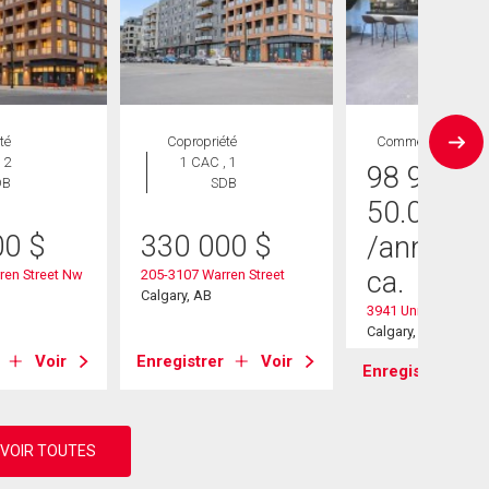
té
Copropriété
Commercial
 2
1 CAC , 1
98 900
$
DB
SDB
50.00
$
00
$
330 000
$
/année
/p
ca.
ren Street Nw
205-3107 Warren Street
Calgary, AB
3941 University Av
Calgary, AB
Voir
Enregistrer
Voir
Enregistrer