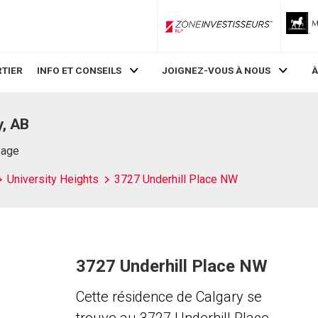
ZoneInvestisseurs RLP
TIER
INFO ET CONSEILS
JOIGNEZ-VOUS À NOUS
À
y, AB
Page
University Heights
3727 Underhill Place NW
3727 Underhill Place NW
Cette résidence de Calgary se