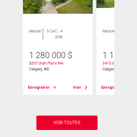
Maison
5 CAC , 4
Maison
4 CAC , 3
SDB
SDB
1 280 000
$
1 100 00
3207 Utah Place Nw
3415 Utah Crescen
Calgary, AB
Calgary, AB
Voir
Enregistrer
Voir
Enregistrer