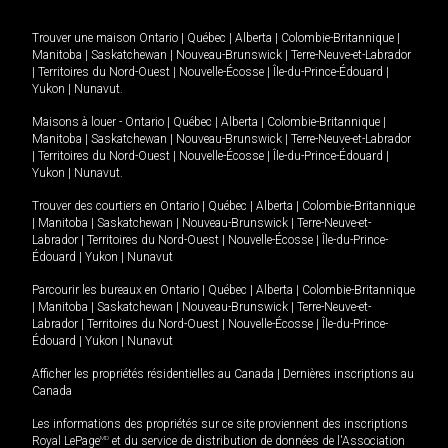
Trouver une maison
Ontario
|
Québec
|
Alberta
|
Colombie-Britannique
|
Manitoba
|
Saskatchewan
|
Nouveau-Brunswick
|
Terre-Neuve-et-Labrador
|
Territoires du Nord-Ouest
|
Nouvelle-Écosse
|
Île-du-Prince-Édouard
|
Yukon
|
Nunavut
.
Maisons à louer -
Ontario
|
Québec
|
Alberta
|
Colombie-Britannique
|
Manitoba
|
Saskatchewan
|
Nouveau-Brunswick
|
Terre-Neuve-et-Labrador
|
Territoires du Nord-Ouest
|
Nouvelle-Écosse
|
Île-du-Prince-Édouard
|
Yukon
|
Nunavut
.
Trouver des courtiers en
Ontario
|
Québec
|
Alberta
|
Colombie-Britannique
|
Manitoba
|
Saskatchewan
|
Nouveau-Brunswick
|
Terre-Neuve-et-
Labrador
|
Territoires du Nord-Ouest
|
Nouvelle-Écosse
|
Île-du-Prince-
Édouard
|
Yukon
|
Nunavut
Parcourir les bureaux en
Ontario
|
Québec
|
Alberta
|
Colombie-Britannique
|
Manitoba
|
Saskatchewan
|
Nouveau-Brunswick
|
Terre-Neuve-et-
Labrador
|
Territoires du Nord-Ouest
|
Nouvelle-Écosse
|
Île-du-Prince-
Édouard
|
Yukon
|
Nunavut
Afficher les propriétés résidentielles au Canada
|
Dernières inscriptions au
Canada
Les informations des propriétés sur ce site proviennent des inscriptions
Royal LePage
MD
et du service de distribution de données de l'Association