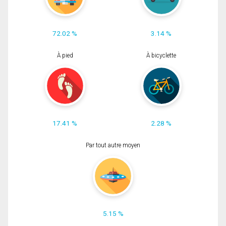
72.02 %
3.14 %
À pied
À bicyclette
17.41 %
2.28 %
Par tout autre moyen
5.15 %