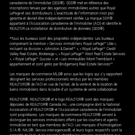
canadienne de l’immobilier (SDD®). SDD® met en référence des
inscriptions tenues par des agences immobilières autres que Royal
LePage et ses distributeurs. L'exactitude de l'information n'est pas
garantie et devrait être indépendamment vérifiée. La marque DDF®
appartient à l'Association canadienne de l’immobilier (ACI) et identifie le
REALTOR.ca Installation de distribution de données (SDD®).
*Tous les bureaux sont des propriétés indépendantes. Les bureaux
comprenant la mention « Services immobiliers Royal LePage
MD
Ltée »,
incluant sa division « Johnston & Daniel
MD
», « Royal LePage
MD
Credit
Valley Real Estate, Brokerage », « Royal LePage
MD
West Real Estate Services
», « Royal LePage
MD
Sussex », et « Les immeubles Mont-Tremblant »
appartiennent et sont gérés par Bridgemarq Real Estate Services
MD
.
Les marques de commerce MLS® ainsi que les logos qui s'y rapportent
désignent les services professionnels rendus par les membres
REALTORS® de l'ACI en vue de l'achat, de la vente et de la location de
biens immobiliers dans le cadre d'un système de vente collaborative.
REALTOR®, REALTORS® et le logo REALTOR® sont des marques
déposées de REALTOR® Canada Inc., une compagnie dont la National
Association of REALTORS® et l'Association canadienne de l’immobilier
sont propriétaires. Les marques de commerce REALTOR® servent à
distinguer les services immobiliers offerts par les courtiers et agents
immobilier en tant que membres de l'ACI. Les marques d'homologation
S.I.A.® /MLS®, Service inter-agences®, et leurs logos respectifs sont la