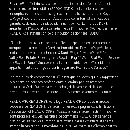
Royal LePage
MD
et du service de distribution de données de l'Association
canadienne de l’immobilier (SDD®). SDD® met en référence des
inscriptions tenues par des agences immobilières autres que Royal
LePage et ses distributeurs. L'exactitude de l'information n'est pas
garantie et devrait être indépendamment vérifiée. La marque DDF®
appartient à l'Association canadienne de l’immobilier (ACI) et identifie le
REALTOR.ca Installation de distribution de données (SDD®).
*Tous les bureaux sont des propriétés indépendantes. Les bureaux
comprenant la mention « Services immobiliers Royal LePage
MD
Ltée »,
incluant sa division « Johnston & Daniel
MD
», « Royal LePage
MD
Credit
Valley Real Estate, Brokerage », « Royal LePage
MD
West Real Estate Services
», « Royal LePage
MD
Sussex », et « Les immeubles Mont-Tremblant »
appartiennent et sont gérés par Bridgemarq Real Estate Services
MD
.
Les marques de commerce MLS® ainsi que les logos qui s'y rapportent
désignent les services professionnels rendus par les membres
REALTORS® de l'ACI en vue de l'achat, de la vente et de la location de
biens immobiliers dans le cadre d'un système de vente collaborative.
REALTOR®, REALTORS® et le logo REALTOR® sont des marques
déposées de REALTOR® Canada Inc., une compagnie dont la National
Association of REALTORS® et l'Association canadienne de l’immobilier
sont propriétaires. Les marques de commerce REALTOR® servent à
distinguer les services immobiliers offerts par les courtiers et agents
immobilier en tant que membres de l'ACI. Les marques d'homologation