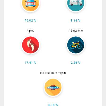
72.02 %
3.14 %
À pied
À bicyclette
17.41 %
2.28 %
Par tout autre moyen
5.15 %