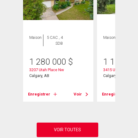
Maison
5 CAC , 4
Maison
4 CAC , 3
SDB
SDB
1 280 000
$
1 100 00
3207 Utah Place Nw
3415 Utah Crescen
w
Calgary, AB
Calgary, AB
Enregistrer
Voir
Enregistrer
Voir