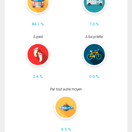
84.1 %
7.0 %
À pied
À bicyclette
2.4 %
0.0 %
Par tout autre moyen
6.5 %