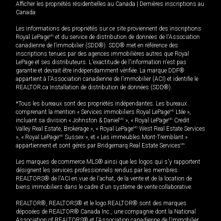
Afficher les propriétés résidentielles au Canada
|
Dernières inscriptions au
Canada
Les informations des propriétés sur ce site proviennent des inscriptions
Royal LePage
MD
et du service de distribution de données de l'Association
canadienne de l’immobilier (SDD®). SDD® met en référence des
inscriptions tenues par des agences immobilières autres que Royal
LePage et ses distributeurs. L'exactitude de l'information n'est pas
garantie et devrait être indépendamment vérifiée. La marque DDF®
appartient à l'Association canadienne de l’immobilier (ACI) et identifie le
REALTOR.ca Installation de distribution de données (SDD®).
*Tous les bureaux sont des propriétés indépendantes. Les bureaux
comprenant la mention « Services immobiliers Royal LePage
MD
Ltée »,
incluant sa division « Johnston & Daniel
MD
», « Royal LePage
MD
Credit
Valley Real Estate, Brokerage », « Royal LePage
MD
West Real Estate Services
», « Royal LePage
MD
Sussex », et « Les immeubles Mont-Tremblant »
appartiennent et sont gérés par Bridgemarq Real Estate Services
MD
.
Les marques de commerce MLS® ainsi que les logos qui s'y rapportent
désignent les services professionnels rendus par les membres
REALTORS® de l'ACI en vue de l'achat, de la vente et de la location de
biens immobiliers dans le cadre d'un système de vente collaborative.
REALTOR®, REALTORS® et le logo REALTOR® sont des marques
déposées de REALTOR® Canada Inc., une compagnie dont la National
Association of REALTORS® et l'Association canadienne de l’immobilier