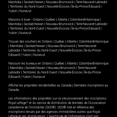
Manitoba
|
Saskatchewan
|
Nouveau-Brunswick
|
Terre-Neuve-et-Labrador
|
Territoires du Nord-Ouest
|
Nouvelle-Écosse
|
Île-du-Prince-Édouard
|
Yukon
|
Nunavut
.
Maisons à louer -
Ontario
|
Québec
|
Alberta
|
Colombie-Britannique
|
Manitoba
|
Saskatchewan
|
Nouveau-Brunswick
|
Terre-Neuve-et-Labrador
|
Territoires du Nord-Ouest
|
Nouvelle-Écosse
|
Île-du-Prince-Édouard
|
Yukon
|
Nunavut
.
Trouver des courtiers en
Ontario
|
Québec
|
Alberta
|
Colombie-Britannique
|
Manitoba
|
Saskatchewan
|
Nouveau-Brunswick
|
Terre-Neuve-et-
Labrador
|
Territoires du Nord-Ouest
|
Nouvelle-Écosse
|
Île-du-Prince-
Édouard
|
Yukon
|
Nunavut
Parcourir les bureaux en
Ontario
|
Québec
|
Alberta
|
Colombie-Britannique
|
Manitoba
|
Saskatchewan
|
Nouveau-Brunswick
|
Terre-Neuve-et-
Labrador
|
Territoires du Nord-Ouest
|
Nouvelle-Écosse
|
Île-du-Prince-
Édouard
|
Yukon
|
Nunavut
Afficher les propriétés résidentielles au Canada
|
Dernières inscriptions au
Canada
Les informations des propriétés sur ce site proviennent des inscriptions
Royal LePage
MD
et du service de distribution de données de l'Association
canadienne de l’immobilier (SDD®). SDD® met en référence des
inscriptions tenues par des agences immobilières autres que Royal
LePage et ses distributeurs. L'exactitude de l'information n'est pas