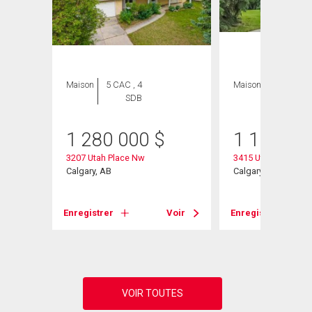
Maison
5 CAC , 4
Maison
4 CAC , 3
SDB
SDB
1 280 000
$
1 100 00
3207 Utah Place Nw
3415 Utah Crescen
Calgary, AB
Calgary, AB
Voir
Enregistrer
Voir
Enregistrer