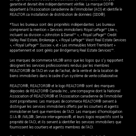
garantie et devrait être indépendamment vérifiée. La marque DDF®
appartient à l'Association canadienne de l’immobilier (ACI) et identifie le
REALTOR.ca Installation de distribution de données (SDD®).
*Tous les bureaux sont des propriétés indépendantes. Les bureaux
comprenant la mention « Services immobiliers Royal LePage
MD
Ltée »,
incluant sa division « Johnston & Daniel
MD
», « Royal LePage
MD
Credit
Valley Real Estate, Brokerage », « Royal LePage
MD
West Real Estate Services
», « Royal LePage
MD
Sussex », et « Les immeubles Mont-Tremblant »
appartiennent et sont gérés par Bridgemarq Real Estate Services
MD
.
Les marques de commerce MLS® ainsi que les logos qui s'y rapportent
désignent les services professionnels rendus par les membres
REALTORS® de l'ACI en vue de l'achat, de la vente et de la location de
biens immobiliers dans le cadre d'un système de vente collaborative.
REALTOR®, REALTORS® et le logo REALTOR® sont des marques
déposées de REALTOR® Canada Inc., une compagnie dont la National
Association of REALTORS® et l'Association canadienne de l’immobilier
sont propriétaires. Les marques de commerce REALTOR® servent à
distinguer les services immobiliers offerts par les courtiers et agents
immobilier en tant que membres de l'ACI. Les marques d'homologation
S.I.A.® /MLS®, Service inter-agences®, et leurs logos respectifs sont la
propriété de l'ACI, et ils servent à identifier les services immobiliers que
fournissent les courtiers et agents membres de l'ACI.