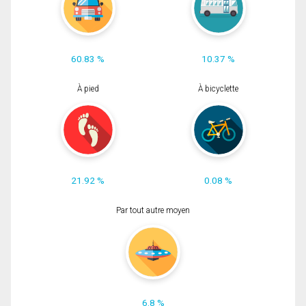
60.83 %
10.37 %
À pied
À bicyclette
21.92 %
0.08 %
Par tout autre moyen
6.8 %