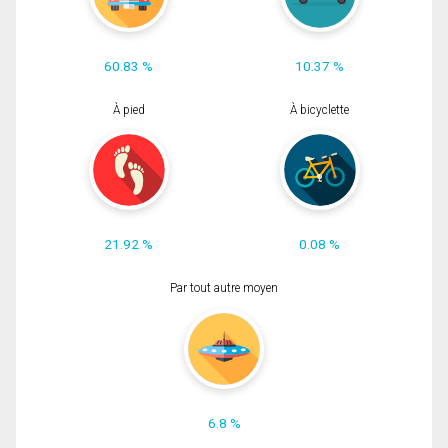
60.83 %
10.37 %
À pied
À bicyclette
21.92 %
0.08 %
Par tout autre moyen
6.8 %