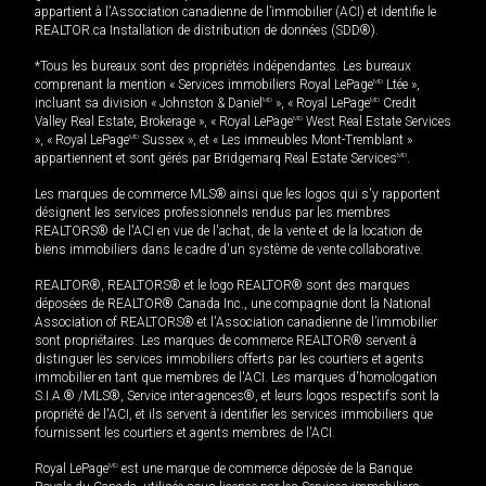
appartient à l'Association canadienne de l’immobilier (ACI) et identifie le
REALTOR.ca Installation de distribution de données (SDD®).
*Tous les bureaux sont des propriétés indépendantes. Les bureaux
comprenant la mention « Services immobiliers Royal LePage
MD
Ltée »,
incluant sa division « Johnston & Daniel
MD
», « Royal LePage
MD
Credit
Valley Real Estate, Brokerage », « Royal LePage
MD
West Real Estate Services
», « Royal LePage
MD
Sussex », et « Les immeubles Mont-Tremblant »
appartiennent et sont gérés par Bridgemarq Real Estate Services
MD
.
Les marques de commerce MLS® ainsi que les logos qui s'y rapportent
désignent les services professionnels rendus par les membres
REALTORS® de l'ACI en vue de l'achat, de la vente et de la location de
biens immobiliers dans le cadre d'un système de vente collaborative.
REALTOR®, REALTORS® et le logo REALTOR® sont des marques
déposées de REALTOR® Canada Inc., une compagnie dont la National
Association of REALTORS® et l'Association canadienne de l’immobilier
sont propriétaires. Les marques de commerce REALTOR® servent à
distinguer les services immobiliers offerts par les courtiers et agents
immobilier en tant que membres de l'ACI. Les marques d'homologation
S.I.A.® /MLS®, Service inter-agences®, et leurs logos respectifs sont la
propriété de l'ACI, et ils servent à identifier les services immobiliers que
fournissent les courtiers et agents membres de l'ACI.
Royal LePage
MD
est une marque de commerce déposée de la Banque