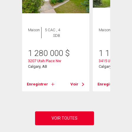
Maison
5 CAC , 4
Maison
4 CAC , 3
SDB
SDB
1 280 000
$
1 100 00
3207 Utah Place Nw
3415 Utah Crescen
Calgary, AB
Calgary, AB
Voir
Enregistrer
Voir
Enregistrer