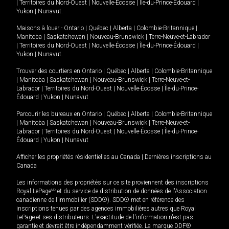
|
Territoires du Nord-Ouest
|
Nouvelle-Écosse
|
Île-du-Prince-Édouard
|
Yukon
|
Nunavut
.
Maisons à louer -
Ontario
|
Québec
|
Alberta
|
Colombie-Britannique
|
Manitoba
|
Saskatchewan
|
Nouveau-Brunswick
|
Terre-Neuve-et-Labrador
|
Territoires du Nord-Ouest
|
Nouvelle-Écosse
|
Île-du-Prince-Édouard
|
Yukon
|
Nunavut
.
Trouver des courtiers en
Ontario
|
Québec
|
Alberta
|
Colombie-Britannique
|
Manitoba
|
Saskatchewan
|
Nouveau-Brunswick
|
Terre-Neuve-et-
Labrador
|
Territoires du Nord-Ouest
|
Nouvelle-Écosse
|
Île-du-Prince-
Édouard
|
Yukon
|
Nunavut
Parcourir les bureaux en
Ontario
|
Québec
|
Alberta
|
Colombie-Britannique
|
Manitoba
|
Saskatchewan
|
Nouveau-Brunswick
|
Terre-Neuve-et-
Labrador
|
Territoires du Nord-Ouest
|
Nouvelle-Écosse
|
Île-du-Prince-
Édouard
|
Yukon
|
Nunavut
Afficher les propriétés résidentielles au Canada
|
Dernières inscriptions au
Canada
Les informations des propriétés sur ce site proviennent des inscriptions
Royal LePage
MD
et du service de distribution de données de l'Association
canadienne de l’immobilier (SDD®). SDD® met en référence des
inscriptions tenues par des agences immobilières autres que Royal
LePage et ses distributeurs. L'exactitude de l'information n'est pas
garantie et devrait être indépendamment vérifiée. La marque DDF®