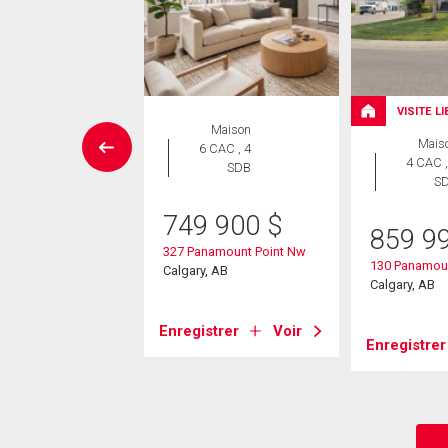
VISITE L
aison en
Maison
Mais
rangée
6 CAC , 4
4 CAC ,
 CAC , 3
SDB
S
SDB
749 900
$
859 9
9 900
$
327 Panamount Point Nw
130 Panamou
tego Lane Nw
Calgary, AB
Calgary, AB
, AB
Enregistrer
Voir
Enregistrer
strer
Voir