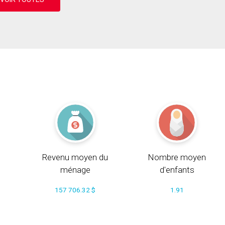
Revenu moyen du
Nombre moyen
ménage
d'enfants
157 706.32 $
1.91