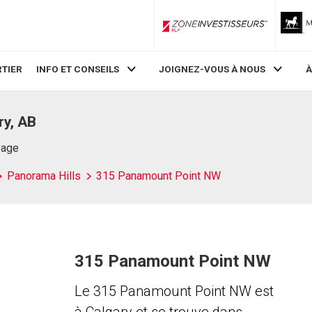
ZoneInvestisseurs RLP
TIER
INFO ET CONSEILS
JOIGNEZ-VOUS À NOUS
À
ry, AB
Page
Panorama Hills
315 Panamount Point NW
315 Panamount Point NW
Le 315 Panamount Point NW est