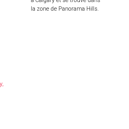
à Calgary et se trouve dans
la zone de Panorama Hills.
y,