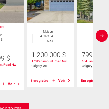
IBRE
Maison
Maison
on
4 CAC , 4
5 CAC , 4
 3
SDB
SDB
DB
1 200 000
$
799 900
99
$
170 Panamount Road Nw
104 Panamount Ter
nt Road Nw
Calgary, AB
Calgary, AB
Enregistrer
Voir
Enregistrer
Voir