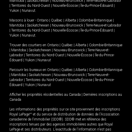
Manitoba
|
Saskatchewan
|
Nouveau-Brunswick
|
Terre-Neuve-et-Labrador
|
Territoires du Nord-Ouest
|
Nouvelle-Écosse
|
Île-du-Prince-Édouard
|
Yukon
|
Nunavut
.
Maisons à louer -
Ontario
|
Québec
|
Alberta
|
Colombie-Britannique
|
Manitoba
|
Saskatchewan
|
Nouveau-Brunswick
|
Terre-Neuve-et-Labrador
|
Territoires du Nord-Ouest
|
Nouvelle-Écosse
|
Île-du-Prince-Édouard
|
Yukon
|
Nunavut
.
Trouver des courtiers en
Ontario
|
Québec
|
Alberta
|
Colombie-Britannique
|
Manitoba
|
Saskatchewan
|
Nouveau-Brunswick
|
Terre-Neuve-et-
Labrador
|
Territoires du Nord-Ouest
|
Nouvelle-Écosse
|
Île-du-Prince-
Édouard
|
Yukon
|
Nunavut
Parcourir les bureaux en
Ontario
|
Québec
|
Alberta
|
Colombie-Britannique
|
Manitoba
|
Saskatchewan
|
Nouveau-Brunswick
|
Terre-Neuve-et-
Labrador
|
Territoires du Nord-Ouest
|
Nouvelle-Écosse
|
Île-du-Prince-
Édouard
|
Yukon
|
Nunavut
Afficher les propriétés résidentielles au Canada
|
Dernières inscriptions au
Canada
Les informations des propriétés sur ce site proviennent des inscriptions
Royal LePage
MD
et du service de distribution de données de l'Association
canadienne de l’immobilier (SDD®). SDD® met en référence des
inscriptions tenues par des agences immobilières autres que Royal
LePage et ses distributeurs. L'exactitude de l'information n'est pas