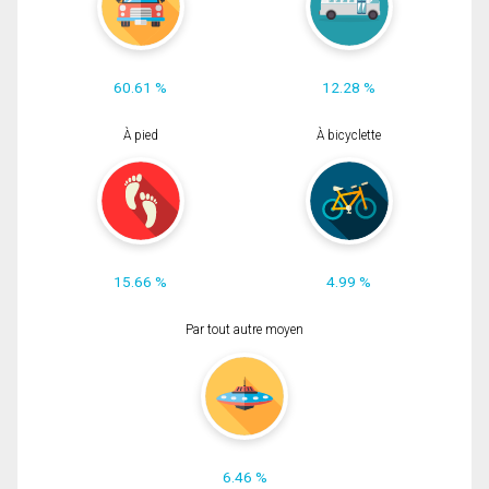
60.61 %
12.28 %
À pied
À bicyclette
15.66 %
4.99 %
Par tout autre moyen
6.46 %