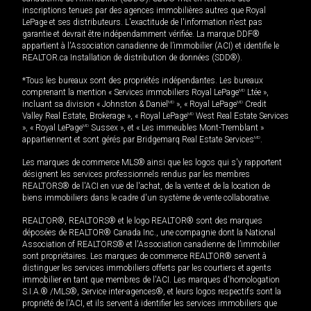
inscriptions tenues par des agences immobilières autres que Royal
LePage et ses distributeurs. L'exactitude de l'information n'est pas
garantie et devrait être indépendamment vérifiée. La marque DDF®
appartient à l'Association canadienne de l’immobilier (ACI) et identifie le
REALTOR.ca Installation de distribution de données (SDD®).
*Tous les bureaux sont des propriétés indépendantes. Les bureaux
comprenant la mention « Services immobiliers Royal LePage
MD
Ltée »,
incluant sa division « Johnston & Daniel
MD
», « Royal LePage
MD
Credit
Valley Real Estate, Brokerage », « Royal LePage
MD
West Real Estate Services
», « Royal LePage
MD
Sussex », et « Les immeubles Mont-Tremblant »
appartiennent et sont gérés par Bridgemarq Real Estate Services
MD
.
Les marques de commerce MLS® ainsi que les logos qui s'y rapportent
désignent les services professionnels rendus par les membres
REALTORS® de l'ACI en vue de l'achat, de la vente et de la location de
biens immobiliers dans le cadre d'un système de vente collaborative.
REALTOR®, REALTORS® et le logo REALTOR® sont des marques
déposées de REALTOR® Canada Inc., une compagnie dont la National
Association of REALTORS® et l'Association canadienne de l’immobilier
sont propriétaires. Les marques de commerce REALTOR® servent à
distinguer les services immobiliers offerts par les courtiers et agents
immobilier en tant que membres de l'ACI. Les marques d'homologation
S.I.A.® /MLS®, Service inter-agences®, et leurs logos respectifs sont la
propriété de l'ACI, et ils servent à identifier les services immobiliers que