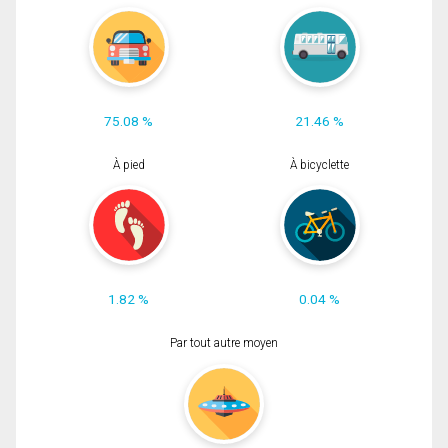
75.08 %
21.46 %
À pied
À bicyclette
1.82 %
0.04 %
Par tout autre moyen