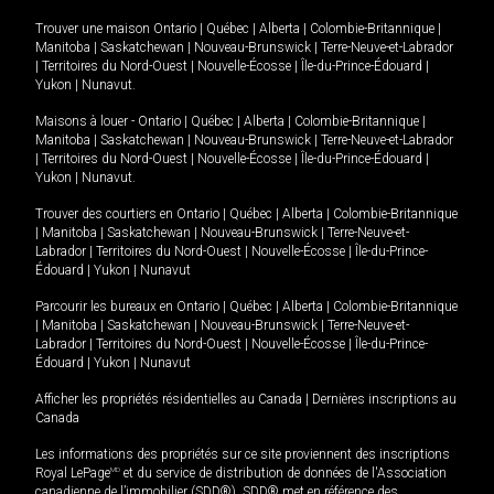
Trouver une maison
Ontario
|
Québec
|
Alberta
|
Colombie-Britannique
|
Manitoba
|
Saskatchewan
|
Nouveau-Brunswick
|
Terre-Neuve-et-Labrador
|
Territoires du Nord-Ouest
|
Nouvelle-Écosse
|
Île-du-Prince-Édouard
|
Yukon
|
Nunavut
.
Maisons à louer -
Ontario
|
Québec
|
Alberta
|
Colombie-Britannique
|
Manitoba
|
Saskatchewan
|
Nouveau-Brunswick
|
Terre-Neuve-et-Labrador
|
Territoires du Nord-Ouest
|
Nouvelle-Écosse
|
Île-du-Prince-Édouard
|
Yukon
|
Nunavut
.
Trouver des courtiers en
Ontario
|
Québec
|
Alberta
|
Colombie-Britannique
|
Manitoba
|
Saskatchewan
|
Nouveau-Brunswick
|
Terre-Neuve-et-
Labrador
|
Territoires du Nord-Ouest
|
Nouvelle-Écosse
|
Île-du-Prince-
Édouard
|
Yukon
|
Nunavut
Parcourir les bureaux en
Ontario
|
Québec
|
Alberta
|
Colombie-Britannique
|
Manitoba
|
Saskatchewan
|
Nouveau-Brunswick
|
Terre-Neuve-et-
Labrador
|
Territoires du Nord-Ouest
|
Nouvelle-Écosse
|
Île-du-Prince-
Édouard
|
Yukon
|
Nunavut
Afficher les propriétés résidentielles au Canada
|
Dernières inscriptions au
Canada
Les informations des propriétés sur ce site proviennent des inscriptions
Royal LePage
MD
et du service de distribution de données de l'Association
canadienne de l’immobilier (SDD®). SDD® met en référence des