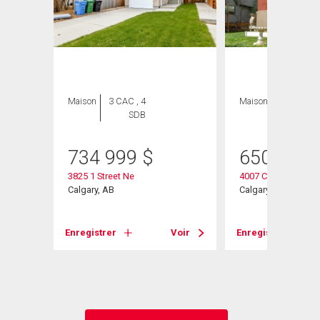
Maison
3 CAC , 4
Maison
4 CAC , 2
SDB
SDB
734 999
$
650 000
3825 1 Street Ne
4007 Centre A Stree
Calgary, AB
Calgary, AB
Voir
Enregistrer
Voir
Enregistrer