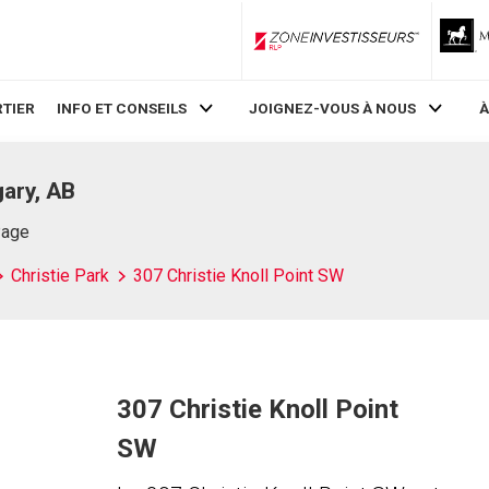
ZoneInvestisseurs RLP
TIER
INFO ET CONSEILS
JOIGNEZ-VOUS À NOUS
À
gary, AB
Page
Christie Park
307 Christie Knoll Point SW
307 Christie Knoll Point
SW