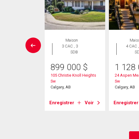
UVELLE INSCRIPTION
Maison
Mais
Maison
3 CAC , 3
4 CAC ,
 CAC , 6
SDB
S
SDB
899 000
$
1 128
99 000
$
105 Christie Knoll Heights
24 Aspen Me
Sw
Sw
en Ridge Way Sw
Calgary, AB
Calgary, AB
, AB
Enregistrer
Voir
Enregistrer
strer
Voir