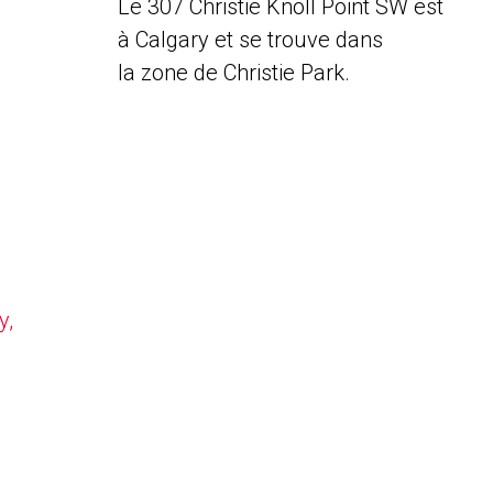
Le 307 Christie Knoll Point SW est
à Calgary et se trouve dans
la zone de Christie Park.
y,