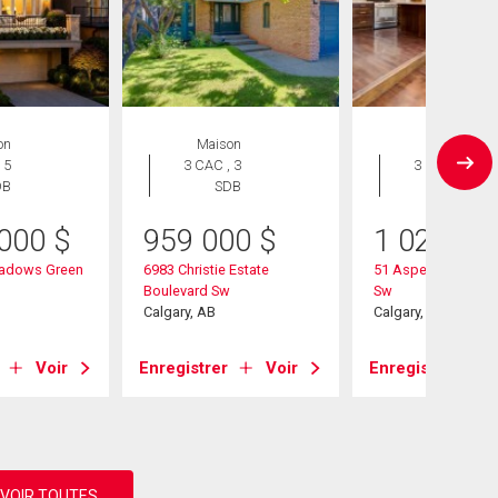
on
Maison
Maison
 5
3 CAC , 3
3 CAC , 3
DB
SDB
SDB
 000
$
959 000
$
1 020 00
adows Green
6983 Christie Estate
51 Aspen Meadows
Boulevard Sw
Sw
Calgary, AB
Calgary, AB
Voir
Enregistrer
Voir
Enregistrer