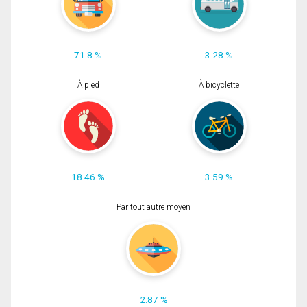
71.8 %
3.28 %
À pied
À bicyclette
18.46 %
3.59 %
Par tout autre moyen
2.87 %