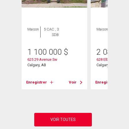
Maison
5 CAC , 3
Maison
5 CAC , 4
SDB
SDB
née
1 100 000
$
2 080 00
625 29 Avenue Sw
628 Elbow Drive Sw
Calgary, AB
Calgary, AB
Voir
Enregistrer
Voir
Enregistrer