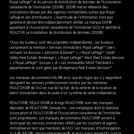
Royal LePage
MD
et du service de distribution de données de l'Association
canadienne de l’immobilier (SDD®). SDD® met en référence des
inscriptions tenues par des agences immobilières autres que Royal
LePage et ses distributeurs. L'exactitude de l'information n'est pas
garantie et devrait être indépendamment vérifiée. La marque DDF®
appartient à l'Association canadienne de l’immobilier (ACI) et identifie le
REALTOR.ca Installation de distribution de données (SDD®).
*Tous les bureaux sont des propriétés indépendantes. Les bureaux
comprenant la mention « Services immobiliers Royal LePage
MD
Ltée »,
incluant sa division « Johnston & Daniel
MD
», « Royal LePage
MD
Credit
Valley Real Estate, Brokerage », « Royal LePage
MD
West Real Estate Services
», « Royal LePage
MD
Sussex », et « Les immeubles Mont-Tremblant »
appartiennent et sont gérés par Bridgemarq Real Estate Services
MD
.
Les marques de commerce MLS® ainsi que les logos qui s'y rapportent
désignent les services professionnels rendus par les membres
REALTORS® de l'ACI en vue de l'achat, de la vente et de la location de
biens immobiliers dans le cadre d'un système de vente collaborative.
REALTOR®, REALTORS® et le logo REALTOR® sont des marques
déposées de REALTOR® Canada Inc., une compagnie dont la National
Association of REALTORS® et l'Association canadienne de l’immobilier
sont propriétaires. Les marques de commerce REALTOR® servent à
distinguer les services immobiliers offerts par les courtiers et agents
immobilier en tant que membres de l'ACI. Les marques d'homologation
S.I.A.® /MLS®, Service inter-agences®, et leurs logos respectifs sont la